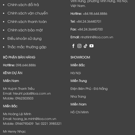
Vĩnh Hưng, phường Vĩnh Hưng, Hà Nội,
Chính sách đổi trả
Việt Nam.
Chính sách vận chuyển
Hotline:
+84.98.644.8886
Chính sách thanh toán
Tel:
+84.24.36440701
Fax:
+84.24.36440700
Chính sách bảo mật
Email:
nhatlinh@lioa.com.vn
Điều khoản sử dụng
Thắc mắc thường gặp
BỘ PHẬN BÁN HÀNG
SHOWROOM
Hotlline:
098.644.8886
Miền Bắc
KÊNH DỰ ÁN
Hà Nội
Miền Nam
Miền Trung
Mr Huỳnh Thanh Triều
Điện Biên Phủ - Đà Nẵng​
Email: trieuht.pda@lioa.com.vn
Nha Trang
Mobile: 0962303503
Miền Nam
Miền Bắc
Hồ Chí Minh
Ms Hoàng Lệ Minh
Email: hoang_le.minh@lioa.com.vn
Mobile: 0944790439 Tel: 0221 3985321
Mr Henry Nhạc