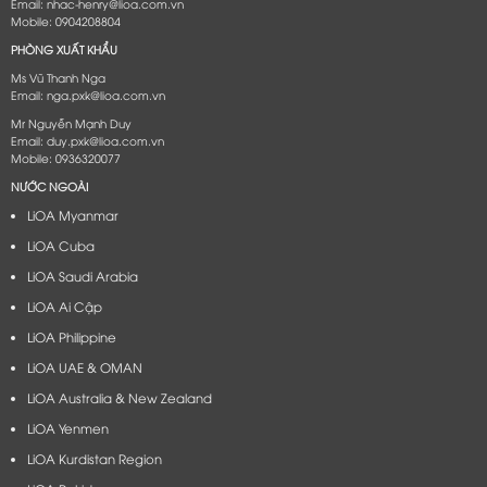
Email: nhac-henry@lioa.com.vn
Mobile: 0904208804
PHÒNG XUẤT KHẨU
Ms Vũ Thanh Nga
Email: nga.pxk@lioa.com.vn
Mr Nguyễn Mạnh Duy
Email: duy.pxk@lioa.com.vn
Mobile: 0936320077
NƯỚC NGOÀI
LiOA Myanmar
LiOA Cuba
LiOA Saudi Arabia
LiOA Ai Cập
LiOA Philippine
LiOA UAE & OMAN
LiOA Australia & New Zealand
LiOA Yenmen
LiOA Kurdistan Region