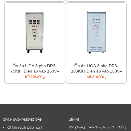
Ổn áp LiOA 3 pha DR3-
Ổn áp LiOA 3 pha DR3-
75KII | Điện áp vào 160V–
100KII | Điện áp vào 160V–
430V, ra 380/200V
430V, ra 380/200V
107.125.200
₫
145.314.000
₫
CHÍNH SÁCH/HƯỚNG DẪN
LIÊN HỆ
Chính sách bảo hành
Văn phòng chính:
Số 2, Ngõ 321, đường