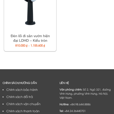
Đèn lối đi sân vườn hiện
đại LDHD – Kiểu tròn
(LDHDMB/ LDHDHB)
Khoảng
810.000
₫
–
1.155.600
₫
giá:
từ
810.000 ₫
đến
1.155.600 ₫
CHÍNH SÁCH/HƯỚNG DẪN
LIÊN HỆ
Chính sách bảo hành
Văn phòng chính:
Số 2, Ngõ 321, đường
Vĩnh Hưng, phường Vĩnh Hưng, Hà Nội,
Chính sách đổi trả
Việt Nam.
Chính sách vận chuyển
Hotline:
+84.98.644.8886
Chính sách thanh toán
Tel:
+84.24.36440701