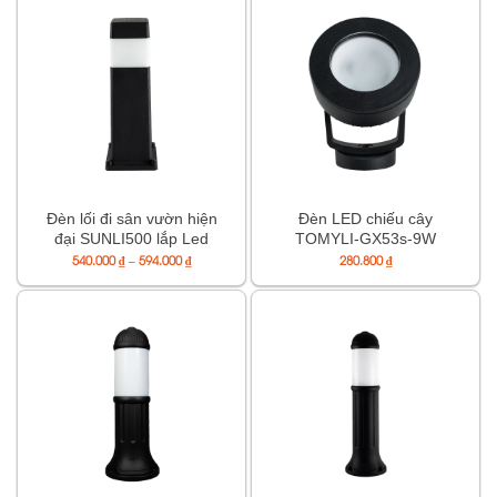
Đèn lối đi sân vườn hiện
Đèn LED chiếu cây
đại SUNLI500 lắp Led
TOMYLI-GX53s-9W
GX53s
Khoảng
540.000
₫
–
594.000
₫
280.800
₫
giá:
từ
540.000 ₫
đến
594.000 ₫