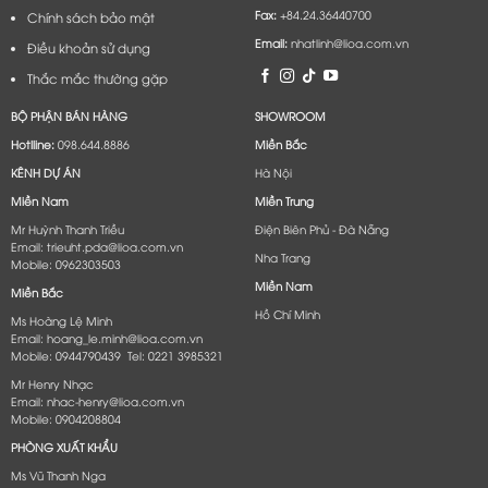
Fax:
+84.24.36440700
Chính sách bảo mật
Email:
nhatlinh@lioa.com.vn
Điều khoản sử dụng
Thắc mắc thường gặp
BỘ PHẬN BÁN HÀNG
SHOWROOM
Hotlline:
098.644.8886
Miền Bắc
KÊNH DỰ ÁN
Hà Nội
Miền Nam
Miền Trung
Mr Huỳnh Thanh Triều
Điện Biên Phủ - Đà Nẵng​
Email: trieuht.pda@lioa.com.vn
Nha Trang
Mobile: 0962303503
Miền Nam
Miền Bắc
Hồ Chí Minh
Ms Hoàng Lệ Minh
Email: hoang_le.minh@lioa.com.vn
Mobile: 0944790439 Tel: 0221 3985321
Mr Henry Nhạc
Email: nhac-henry@lioa.com.vn
Mobile: 0904208804
PHÒNG XUẤT KHẨU
Ms Vũ Thanh Nga