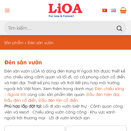
Chuyển
đến
nội
dung
Tìm
kiếm:
Sản phẩm
»
Đèn sân vườn
Đèn sân vườn
Đèn sân vườn LiOA là dòng đèn trang trí ngoài trời được thiết kế
cho chiếu sáng cảnh quan và lối đi, có cả phong cách cổ điển
và hiện đại. Thiết kế phù hợp với thời tiết phù hợp môi trường
ngoài trời Việt Nam. Xem thêm trong danh mục
Đèn chiếu sáng
– Ngoài trời
cùng các sản phẩm liên quan:
Đầu đèn hiện đại
,
Đầu đèn cổ điển
,
Đầu đèn tân cổ điển
.
Phù hợp lắp đặt tại:
Lối đi sân vườn biệt thự · Cảnh quan công
viên và resort · Chiếu sáng vườn công cộng · Khu vực xanh
ngoài trời thương mại · Lối đi vườn khách sạn