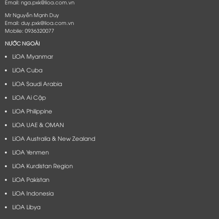
Email: nga.pxk@lioa.com.vn
Mr Nguyễn Mạnh Duy
Email: duy.pxk@lioa.com.vn
Mobile: 0936320077
NƯỚC NGOÀI
LiOA Myanmar
LiOA Cuba
LiOA Saudi Arabia
LiOA Ai Cập
LiOA Philippine
LiOA UAE & OMAN
LiOA Australia & New Zealand
LiOA Yenmen
LiOA Kurdistan Region
LiOA Pakistan
LiOA Indonesia
LiOA Libya