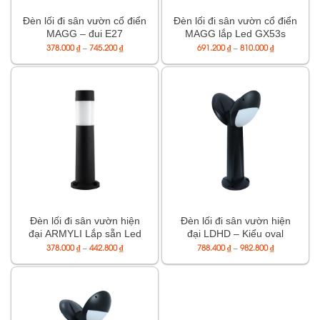
Đèn lối đi sân vườn cổ điển
Đèn lối đi sân vườn cổ điển
MAGG – đui E27
MAGG lắp Led GX53s
Khoảng
Khoảng
378.000
₫
–
745.200
₫
691.200
₫
–
810.000
₫
giá:
giá:
từ
từ
378.000 ₫
691.200 ₫
đến
đến
745.200 ₫
810.000 ₫
Đèn lối đi sân vườn hiện
Đèn lối đi sân vườn hiện
đại ARMYLI Lắp sẵn Led
đại LDHD – Kiểu oval
GX53s-9W
Khoảng
(LDHDMBO/ LDHDHBO)
Khoảng
378.000
₫
–
442.800
₫
788.400
₫
–
982.800
₫
giá:
giá:
từ
từ
378.000 ₫
788.400 ₫
đến
đến
442.800 ₫
982.800 ₫