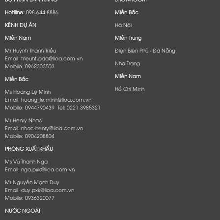
Hotlline:
098.644.8886
Miền Bắc
KÊNH DỰ ÁN
Hà Nội
Miền Nam
Miền Trung
Mr Huỳnh Thanh Triều
Điện Biên Phủ - Đà Nẵng​
Email: trieuht.pda@lioa.com.vn
Nha Trang
Mobile: 0962303503
Miền Nam
Miền Bắc
Hồ Chí Minh
Ms Hoàng Lệ Minh
Email: hoang_le.minh@lioa.com.vn
Mobile: 0944790439 Tel: 0221 3985321
Mr Henry Nhạc
Email: nhac-henry@lioa.com.vn
Mobile: 0904208804
PHÒNG XUẤT KHẨU
Ms Vũ Thanh Nga
Email: nga.pxk@lioa.com.vn
Mr Nguyễn Mạnh Duy
Email: duy.pxk@lioa.com.vn
Mobile: 0936320077
NƯỚC NGOÀI