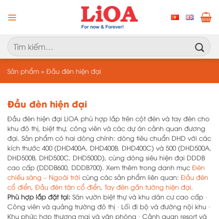
Chuyển
đến
nội
dung
Tìm
kiếm:
Sản phẩm
»
Đầu đèn hiện đại
Đầu đèn hiện đại
Đầu đèn hiện đại LiOA phù hợp lắp trên cột đèn và tay đèn cho
khu đô thị, biệt thự, công viên và các dự án cảnh quan đương
đại. Sản phẩm có hai dòng chính: dòng tiêu chuẩn DHD với các
kích thước 400 (DHD400A, DHD400B, DHD400C) và 500 (DHD500A,
DHD500B, DHD500C, DHD500D), cùng dòng siêu hiện đại DDDB
cao cấp (DDDB600, DDDB700). Xem thêm trong danh mục
Đèn
chiếu sáng – Ngoài trời
cùng các sản phẩm liên quan:
Đầu đèn
cổ điển
,
Đầu đèn tân cổ điển
,
Tay đèn gắn tường hiện đại
.
Phù hợp lắp đặt tại:
Sân vườn biệt thự và khu dân cư cao cấp ·
Công viên và quảng trường đô thị · Lối đi bộ và đường nội khu ·
Khu phức hợp thương mại và văn phòng · Cảnh quan resort và