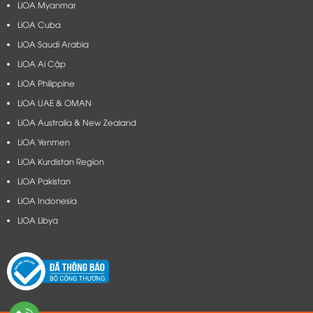
LiOA Myanmar
LiOA Cuba
LiOA Saudi Arabia
LiOA Ai Cập
LiOA Philippine
LiOA UAE & OMAN
LiOA Australia & New Zealand
LiOA Yenmen
LiOA Kurdistan Region
LiOA Pakistan
LiOA Indonesia
LiOA Libya