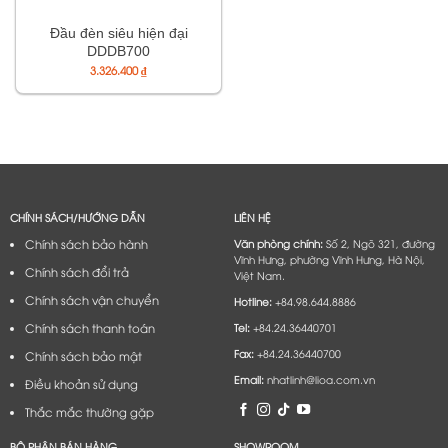
Đầu đèn siêu hiện đại
DDDB700
3.326.400
₫
CHÍNH SÁCH/HƯỚNG DẪN
LIÊN HỆ
Chính sách bảo hành
Văn phòng chính:
Số 2, Ngõ 321, đường
Vĩnh Hưng, phường Vĩnh Hưng, Hà Nội,
Chính sách đổi trả
Việt Nam.
Chính sách vận chuyển
Hotline:
+84.98.644.8886
Chính sách thanh toán
Tel:
+84.24.36440701
Fax:
+84.24.36440700
Chính sách bảo mật
Email:
nhatlinh@lioa.com.vn
Điều khoản sử dụng
Thắc mắc thường gặp
BỘ PHẬN BÁN HÀNG
SHOWROOM