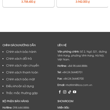
Áp Vào 130V÷250V, Điện
Áp Vào 50V÷250V, Ra 220V
3.758.400
₫
3.942.000
₫
Áp Ra 220V÷110V
110V 100V
CHÍNH SÁCH/HƯỚNG DẪN
LIÊN HỆ
Chính sách bảo hành
Văn phòng chính:
Số 2, Ngõ 321, đường
Vĩnh Hưng, phường Vĩnh Hưng, Hà Nội,
Chính sách đổi trả
Việt Nam.
Chính sách vận chuyển
Hotline:
+84.98.644.8886
Chính sách thanh toán
Tel:
+84.24.36440701
Fax:
+84.24.36440700
Chính sách bảo mật
Email:
nhatlinh@lioa.com.vn
Điều khoản sử dụng
Thắc mắc thường gặp
BỘ PHẬN BÁN HÀNG
SHOWROOM
Hotlline:
098.644.8886
Miền Bắc