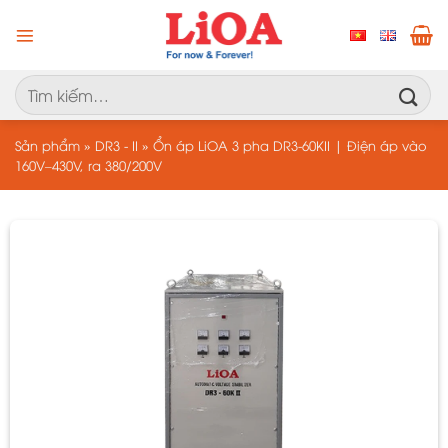
Chuyển
đến
nội
dung
Tìm
kiếm:
Sản phẩm
»
DR3 - II
»
Ổn áp LiOA 3 pha DR3-60KII | Điện áp vào
160V–430V, ra 380/200V