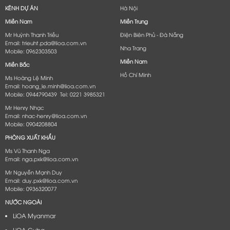
KÊNH DỰ ÁN
Hà Nội
Miền Nam
Miền Trung
Mr Huỳnh Thanh Triều
Điện Biên Phủ - Đà Nẵng​
Email: trieuht.pda@lioa.com.vn
Nha Trang
Mobile: 0962303503
Miền Nam
Miền Bắc
Hồ Chí Minh
Ms Hoàng Lệ Minh
Email: hoang_le.minh@lioa.com.vn
Mobile: 0944790439 Tel: 0221 3985321
Mr Henry Nhạc
Email: nhac-henry@lioa.com.vn
Mobile: 0904208804
PHÒNG XUẤT KHẨU
Ms Vũ Thanh Nga
Email: nga.pxk@lioa.com.vn
Mr Nguyễn Mạnh Duy
Email: duy.pxk@lioa.com.vn
Mobile: 0936320077
NƯỚC NGOÀI
LiOA Myanmar