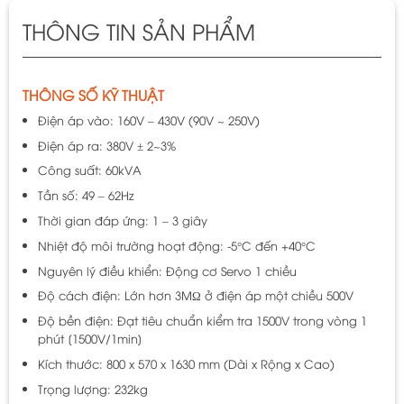
THÔNG TIN SẢN PHẨM
THÔNG SỐ KỸ THUẬT
Điện áp vào: 160V – 430V (90V ~ 250V)
Điện áp ra: 380V ± 2~3%
Công suất: 60kVA
Tần số: 49 – 62Hz
Thời gian đáp ứng: 1 – 3 giây
Nhiệt độ môi trường hoạt động: -5°C đến +40°C
Nguyên lý điều khiển: Động cơ Servo 1 chiều
Độ cách điện: Lớn hơn 3MΩ ở điện áp một chiều 500V
Độ bền điện: Đạt tiêu chuẩn kiểm tra 1500V trong vòng 1
phút [1500V/1min]
Kích thước: 800 x 570 x 1630 mm (Dài x Rộng x Cao)
Trọng lượng: 232kg