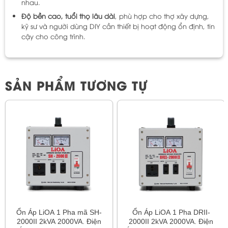
nhau.
Độ bền cao, tuổi thọ lâu dài
, phù hợp cho thợ xây dựng,
kỹ sư và người dùng DIY cần thiết bị hoạt động ổn định, tin
cậy cho công trình.
SẢN PHẨM TƯƠNG TỰ
Ổn Áp LiOA 1 Pha mã SH-
Ổn Áp LiOA 1 Pha DRII-
2000II 2kVA 2000VA. Điện
2000II 2kVA 2000VA. Điện