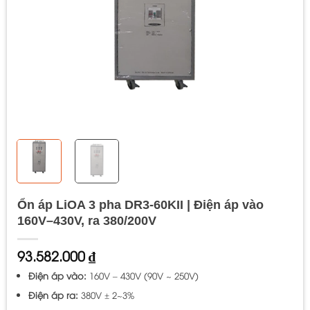
Ổn áp LiOA 3 pha DR3-60KII | Điện áp vào
160V–430V, ra 380/200V
93.582.000
₫
Điện áp vào:
160V – 430V (90V ~ 250V)
Điện áp ra:
380V ± 2~3%