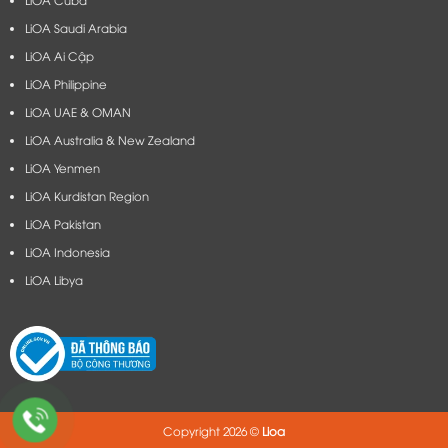
LiOA Cuba
LiOA Saudi Arabia
LiOA Ai Cập
LiOA Philippine
LiOA UAE & OMAN
LiOA Australia & New Zealand
LiOA Yenmen
LiOA Kurdistan Region
LiOA Pakistan
LiOA Indonesia
LiOA Libya
Copyright 2026 ©
Lioa