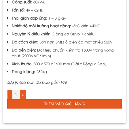
Công suất:
60kVA
Tần số:
49 – 62Hz
Thời gian đáp ứng:
1 – 3 giây
Nhiệt độ môi trường hoạt động:
-5°C đến +40°C
Nguyên lý điều khiển:
Động cơ Servo 1 chiều
Độ cách điện:
Lớn hơn 3MΩ ở điện áp một chiều 500V
Độ bền điện:
Đạt tiêu chuẩn kiểm tra 1500V trong vòng 1
phút [2000VAC/1min]
Kích thước:
800 x 570 x 1630 mm (Dài x Rộng x Cao)
Trọng lượng:
232kg
Lưu ý:
Giá bán đã bao gồm VAT
Ổn áp LiOA 3 pha DR3-60KII | Điện áp vào 160V–430V, ra 380/200V số lượng
THÊM VÀO GIỎ HÀNG