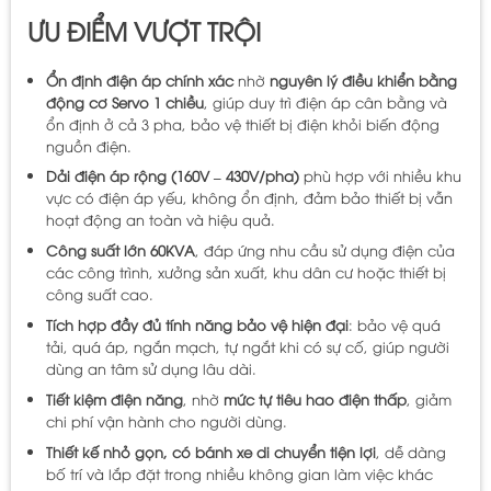
ƯU ĐIỂM VƯỢT TRỘI
Ổn định điện áp chính xác
nhờ
nguyên lý điều khiển bằng
động cơ Servo 1 chiều
, giúp duy trì điện áp cân bằng và
ổn định ở cả 3 pha, bảo vệ thiết bị điện khỏi biến động
nguồn điện.
Dải điện áp rộng (160V – 430V/pha)
phù hợp với nhiều khu
vực có điện áp yếu, không ổn định, đảm bảo thiết bị vẫn
hoạt động an toàn và hiệu quả.
Công suất lớn 60KVA
, đáp ứng nhu cầu sử dụng điện của
các công trình, xưởng sản xuất, khu dân cư hoặc thiết bị
công suất cao.
Tích hợp đầy đủ tính năng bảo vệ hiện đại
: bảo vệ quá
tải, quá áp, ngắn mạch, tự ngắt khi có sự cố, giúp người
dùng an tâm sử dụng lâu dài.
Tiết kiệm điện năng
, nhờ
mức tự tiêu hao điện thấp
, giảm
chi phí vận hành cho người dùng.
Thiết kế nhỏ gọn, có bánh xe di chuyển tiện lợi
, dễ dàng
bố trí và lắp đặt trong nhiều không gian làm việc khác