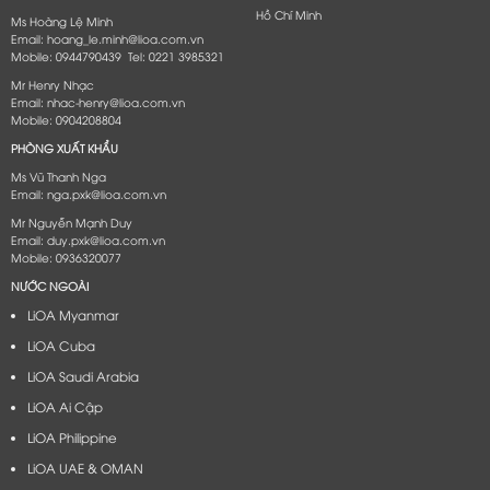
Hồ Chí Minh
Ms Hoàng Lệ Minh
Email: hoang_le.minh@lioa.com.vn
Mobile: 0944790439 Tel: 0221 3985321
Mr Henry Nhạc
Email: nhac-henry@lioa.com.vn
Mobile: 0904208804
PHÒNG XUẤT KHẨU
Ms Vũ Thanh Nga
Email: nga.pxk@lioa.com.vn
Mr Nguyễn Mạnh Duy
Email: duy.pxk@lioa.com.vn
Mobile: 0936320077
NƯỚC NGOÀI
LiOA Myanmar
LiOA Cuba
LiOA Saudi Arabia
LiOA Ai Cập
LiOA Philippine
LiOA UAE & OMAN