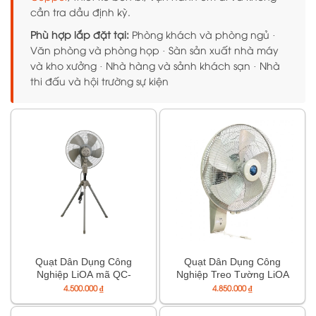
cần tra dầu định kỳ.
Phù hợp lắp đặt tại:
Phòng khách và phòng ngủ ·
Văn phòng và phòng họp · Sàn sản xuất nhà máy
và kho xưởng · Nhà hàng và sảnh khách sạn · Nhà
thi đấu và hội trường sự kiện
Quạt Dân Dụng Công
Quạt Dân Dụng Công
Nghiệp LiOA mã QC-
Nghiệp Treo Tường LiOA
550LG
mã QT-550LG
4.500.000
₫
4.850.000
₫