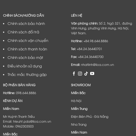
CHÍNH SÁCH/HƯỚNG DẪN
LIÊN HỆ
Chính sách bảo hành
Văn phòng chính:
Số 2, Ngõ 321, đường
Vĩnh Hưng, phường Vĩnh Hưng, Hà Nội,
Chính sách đổi trả
Việt Nam.
Chính sách vận chuyển
Hotline:
+84.98.644.8886
Chính sách thanh toán
Tel:
+84.24.36440701
Fax:
+84.24.36440700
Chính sách bảo mật
Email:
nhatlinh@lioa.com.vn
Điều khoản sử dụng
Thắc mắc thường gặp
BỘ PHẬN BÁN HÀNG
SHOWROOM
Hotlline:
098.644.8886
Miền Bắc
KÊNH DỰ ÁN
Hà Nội
Miền Nam
Miền Trung
Mr Huỳnh Thanh Triều
Điện Biên Phủ - Đà Nẵng​
Email: trieuht.pda@lioa.com.vn
Nha Trang
Mobile: 0962303503
Miền Nam
Miền Bắc