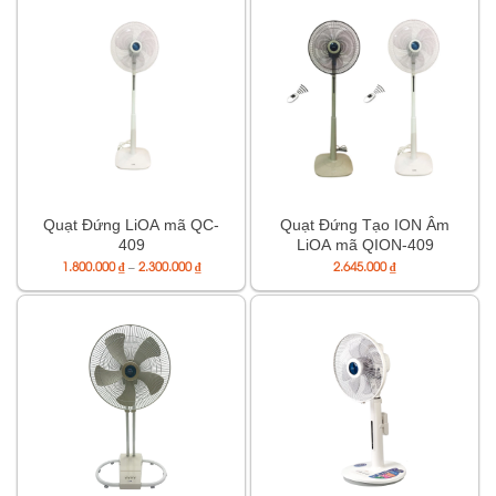
Quạt Đứng LiOA mã QC-
Quạt Đứng Tạo ION Âm
409
LiOA mã QION-409
Khoảng
1.800.000
₫
–
2.300.000
₫
2.645.000
₫
giá:
từ
1.800.000 ₫
đến
2.300.000 ₫