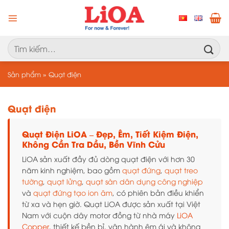
Chuyển
đến
nội
dung
Tìm
kiếm:
Sản phẩm
»
Quạt điện
Quạt điện
Quạt Điện LiOA – Đẹp, Êm, Tiết Kiệm Điện,
Không Cần Tra Dầu, Bền Vĩnh Cửu
LiOA sản xuất đầy đủ dòng quạt điện với hơn 30
năm kinh nghiệm, bao gồm
quạt đứng
,
quạt treo
tường
,
quạt lửng
,
quạt sàn dân dụng công nghiệp
và
quạt đứng tạo ion âm
, có phiên bản điều khiển
từ xa và hẹn giờ. Quạt LiOA được sản xuất tại Việt
Nam với cuộn dây motor đồng từ nhà máy
LiOA
Copper
, thiết kế bền bỉ, vận hành êm ái và không