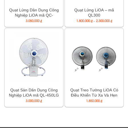
Quạt Lửng Dân Dụng Công
Quạt Lửng LiOA – mã
Nghiệp LiOA mã QC-
QL300
450LG
Khoảng
3.050.000
₫
1.800.000
₫
–
2.300.000
₫
giá:
từ
1.800.000 
đến
2.300.000 
Quạt Sàn Dân Dụng Công
Quạt Treo Tường LiOA Có
Nghiệp LiOA mã QL-450LG
Điều Khiển Từ Xa Và Hẹn
Giờ LiOA mã QT-409
3.000.000
₫
1.850.000
₫