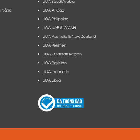
LiOA Saudi Arabia
à Nẵng​
LiOA Ai Cập
LiOA Philippine
LiOA UAE & OMAN
LiOA Australia & New Zealand
LiOA Yenmen
LiOA Kurdistan Region
LiOA Pakistan
LiOA Indonesia
LiOA Libya