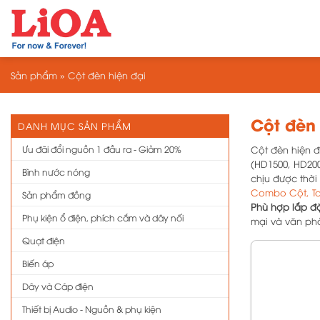
Chuyển
đến
nội
dung
Sản phẩm
»
Cột đèn hiện đại
Cột đèn 
DANH MỤC SẢN PHẨM
Ưu đãi đổi nguồn 1 đầu ra - Giảm 20%
Cột đèn hiện đ
(HD1500, HD200
Bình nước nóng
chịu được thời
Combo Cột, Ta
Sản phẩm đồng
Phù hợp lắp đặt
Phụ kiện ổ điện, phích cắm và dây nối
mại và văn phò
Quạt điện
Biến áp
Dây và Cáp điện
Thiết bị Audio - Nguồn & phụ kiện