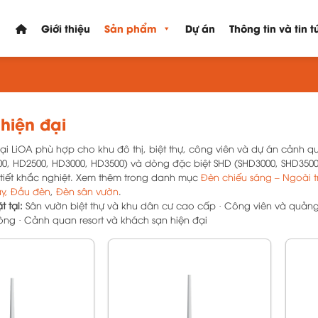
Giới thiệu
Sản phẩm
Dự án
Thông tin và tin t
hiện đại
ại LiOA phù hợp cho khu đô thị, biệt thự, công viên và dự án cảnh 
0, HD2500, HD3000, HD3500) và dòng đặc biệt SHD (SHD3000, SHD3500)
 tiết khắc nghiệt. Xem thêm trong danh mục
Đèn chiếu sáng – Ngoài t
y, Đầu đèn
,
Đèn sân vườn
.
 tại:
Sân vườn biệt thự và khu dân cư cao cấp · Công viên và quảng 
ng · Cảnh quan resort và khách sạn hiện đại