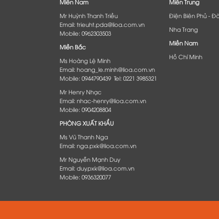
Miền Nam
Miền Trung
Mr Huỳnh Thanh Triều
Điện Biên Phủ - Đ
Email: trieuht.pda@lioa.com.vn
Nha Trang
Mobile: 0962303503
Miền Nam
Miền Bắc
Hồ Chí Minh
Ms Hoàng Lệ Minh
Email: hoang_le.minh@lioa.com.vn
Mobile: 0944790439 Tel: 0221 3985321
Mr Henry Nhạc
Email: nhac-henry@lioa.com.vn
Mobile: 0904208804
PHÒNG XUẤT KHẨU
Ms Vũ Thanh Nga
Email: nga.pxk@lioa.com.vn
Mr Nguyễn Mạnh Duy
Email: duy.pxk@lioa.com.vn
Mobile: 0936320077