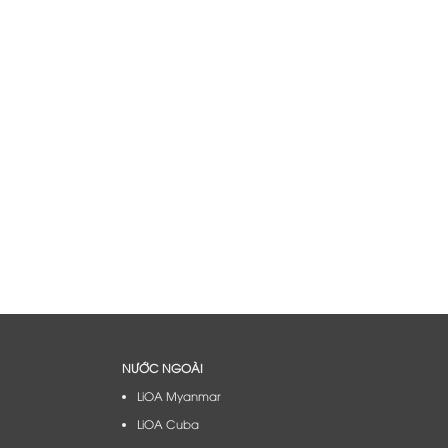
NƯỚC NGOÀI
LiOA Myanmar
LiOA Cuba