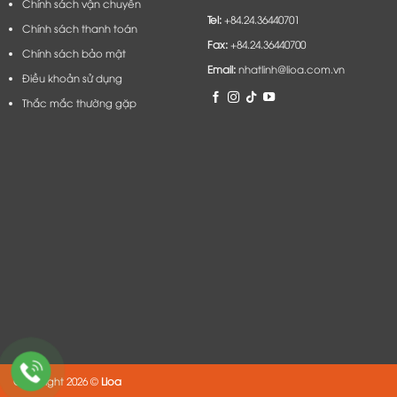
Chính sách vận chuyển
Tel:
+84.24.36440701
Chính sách thanh toán
Fax:
+84.24.36440700
Chính sách bảo mật
Email:
nhatlinh@lioa.com.vn
Điều khoản sử dụng
Thắc mắc thường gặp
Copyright 2026 ©
Lioa