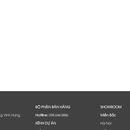
BỘ PHẬN BÁN HÀNG
SHOWROOM
ng Vĩnh Hưng,
Hotlline:
098.644.8886
Miền Bắc
KÊNH DỰ ÁN
Hà Nội