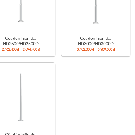
Cột đèn hiện đại
Cột đèn hiện đại
HD2500/HD2500D
HD3000/HD3000D
Khoảng
Khoảng
2.462.400
₫
–
2.894.400
₫
3.402.000
₫
–
3.909.600
₫
giá:
giá:
từ
từ
2.462.400 ₫
3.402.000 ₫
đến
đến
2.894.400 ₫
3.909.600 ₫
Cột đèn hiện đại