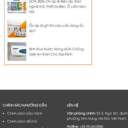
LiOA 2026: Ổn áp & Biến áp, Đèn
ngoài trời, Thiết bị điện, Ổ cắm kéo
dài
Ổn áp là gì? Khi nào cần dùng ổn
áp?
Bình Đun Nước Nóng LiOA Chống
Giật An Toàn Cho Gia Đình
CHÍNH SÁCH/HƯỚNG DẪN
LIÊN HỆ
Chính sách bảo hành
Văn phòng chính:
Số 2, Ngõ 321, đườ
phường Vĩnh Hưng, Hà Nội, Việt Nam.
Chính sách đổi trả
Hotline:
+84.98.644.8886