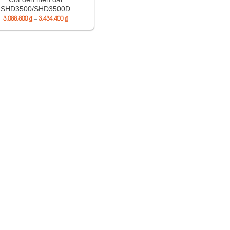
SHD3500/SHD3500D
Khoảng
3.088.800
₫
–
3.434.400
₫
giá:
từ
3.088.800 ₫
đến
3.434.400 ₫