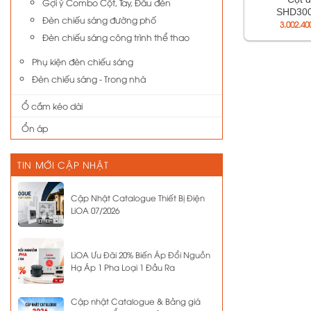
Gợi ý Combo Cột, Tay, Đầu đèn
SHD30
Đèn chiếu sáng đường phố
3.002.4
Đèn chiếu sáng công trình thể thao
Phụ kiện đèn chiếu sáng
Đèn chiếu sáng - Trong nhà
Ổ cắm kéo dài
Ổn áp
TIN MỚI CẬP NHẬT
Cập Nhật Catalogue Thiết Bị Điện
LiOA 07/2026
LiOA Ưu Đãi 20% Biến Áp Đổi Nguồn
Hạ Áp 1 Pha Loại 1 Đầu Ra
Cập nhật Catalogue & Bảng giá