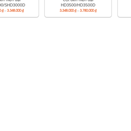
00/SHD3000D
HD3500/HD3500D
Khoảng
Khoảng
00
₫
–
3.348.000
₫
3.348.000
₫
–
3.780.000
₫
giá:
giá:
từ
từ
3.002.400 ₫
3.348.000 ₫
đến
đến
3.348.000 ₫
3.780.000 ₫