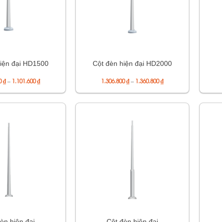
hiện đại HD1500
Cột đèn hiện đại HD2000
Khoảng
Khoảng
00
₫
–
1.101.600
₫
1.306.800
₫
–
1.360.800
₫
giá:
giá:
từ
từ
1.036.800 ₫
1.306.800 ₫
đến
đến
1.101.600 ₫
1.360.800 ₫
èn hiện đại
Cột đèn hiện đại