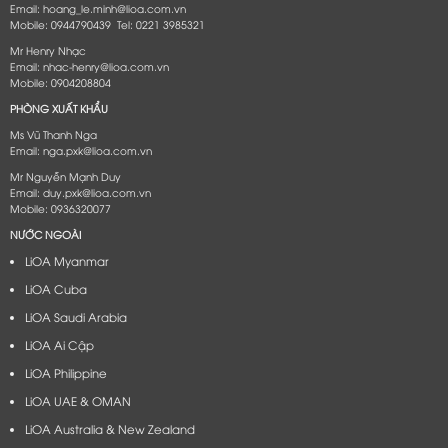
Email: hoang_le.minh@lioa.com.vn
Mobile: 0944790439 Tel: 0221 3985321
Mr Henry Nhạc
Email: nhac-henry@lioa.com.vn
Mobile: 0904208804
PHÒNG XUẤT KHẨU
Ms Vũ Thanh Nga
Email: nga.pxk@lioa.com.vn
Mr Nguyễn Mạnh Duy
Email: duy.pxk@lioa.com.vn
Mobile: 0936320077
NƯỚC NGOÀI
LiOA Myanmar
LiOA Cuba
LiOA Saudi Arabia
LiOA Ai Cập
LiOA Philippine
LiOA UAE & OMAN
LiOA Australia & New Zealand