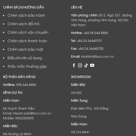
CHÍNH SÁCH/HƯỚNG DẪN
LIÊN HỆ
Chính sách bảo hành
Văn phòng chính:
Số 2, Ngõ 321, đường
Vĩnh Hưng, phường Vĩnh Hưng, Hà Nội,
Chính sách đổi trả
Việt Nam.
Chính sách vận chuyển
Hotline:
+84.98.644.8886
Chính sách thanh toán
Tel:
+84.24.36440701
Fax:
+84.24.36440700
Chính sách bảo mật
Email:
nhatlinh@lioa.com.vn
Điều khoản sử dụng
Thắc mắc thường gặp
BỘ PHẬN BÁN HÀNG
SHOWROOM
Hotlline:
098.644.8886
Miền Bắc
KÊNH DỰ ÁN
Hà Nội
Miền Nam
Miền Trung
Mr Huỳnh Thanh Triều
Điện Biên Phủ - Đà Nẵng​
Email: trieuht.pda@lioa.com.vn
Nha Trang
Mobile: 0962303503
Miền Nam
Miền Bắc
Hồ Chí Minh
Ms Hoàng Lệ Minh