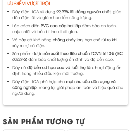
ƯU ĐIỂM VƯỢT TRỘI
Dây điện LiOA sử dụng
99,99% lõi đồng nguyên chất
, giúp
dẫn điện tốt và giảm hao tổn năng lượng.
Lớp cách điện
PVC cao cấp hai lớp
đảm bảo an toàn,
chịu nhiệt và bền bỉ theo thời gian.
Vỏ dây có khả năng
chống cháy lan
, hạn chế rủi ro khi
xảy ra sự cố điện.
Sản phẩm được
sản xuất theo tiêu chuẩn TCVN 6110-5 (IEC
60227-5)
đảm bảo chất lượng ổn định và độ bền cao.
Dây có
độ bền cơ học cao và tuổi thọ lớn
, hoạt động ổn
định trong nhiều điều kiện môi trường.
Dây điện LiOA phù hợp cho
mọi nhu cầu dân dụng và
công nghiệp
, mang lại giải pháp an toàn và hiệu quả cho
người dùng.
SẢN PHẨM TƯƠNG TỰ