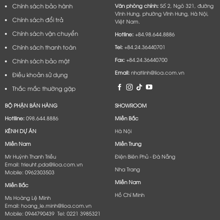
Chính sách bảo hành
Văn phòng chính:
Số 2, Ngõ 321, đường
Vĩnh Hưng, phường Vĩnh Hưng, Hà Nội,
Chính sách đổi trả
Việt Nam.
Chính sách vận chuyển
Hotline:
+84.98.644.8886
Chính sách thanh toán
Tel:
+84.24.36440701
Fax:
+84.24.36440700
Chính sách bảo mật
Email:
nhatlinh@lioa.com.vn
Điều khoản sử dụng
Thắc mắc thường gặp
BỘ PHẬN BÁN HÀNG
SHOWROOM
Hotlline:
098.644.8886
Miền Bắc
KÊNH DỰ ÁN
Hà Nội
Miền Nam
Miền Trung
Mr Huỳnh Thanh Triều
Điện Biên Phủ - Đà Nẵng​
Email: trieuht.pda@lioa.com.vn
Nha Trang
Mobile: 0962303503
Miền Nam
Miền Bắc
Hồ Chí Minh
Ms Hoàng Lệ Minh
Email: hoang_le.minh@lioa.com.vn
Mobile: 0944790439 Tel: 0221 3985321