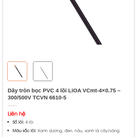
Dây tròn bọc PVC 4 lõi LiOA VCmt-4×0.75 –
300/500V TCVN 6610-5
Liên hệ
Số lõi:
4 lõi
Màu sắc lõi:
Xanh dương, đen, nâu, xanh lá cây/vàng