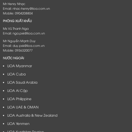
Mr Henry Nhạc
Email: nhac-henry@lioa.com.vn
Mobile: 0904208804
PHÒNG XUẤT KHẨU
Ms Vũ Thanh Nga
Email: nga.pxk@lioa.com.vn
Mr Nguyễn Mạnh Duy
Email: duy.pxk@lioa.com.vn
Mobile: 0936320077
NƯỚC NGOÀI
LiOA Myanmar
LiOA Cuba
LiOA Saudi Arabia
LiOA Ai Cập
LiOA Philippine
LiOA UAE & OMAN
LiOA Australia & New Zealand
LiOA Yenmen
LiOA Kurdistan Region