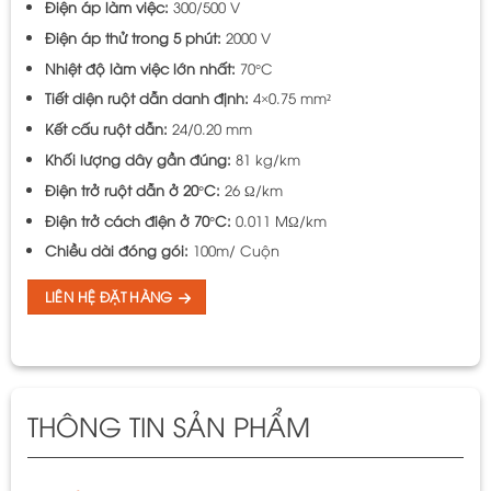
Điện áp làm việc:
300/500 V
Điện áp thử trong 5 phút:
2000 V
Nhiệt độ làm việc lớn nhất:
70°C
Tiết diện ruột dẫn danh định:
4×0.75 mm²
Kết cấu ruột dẫn:
24/0.20 mm
Khối lượng dây gần đúng:
81 kg/km
Điện trở ruột dẫn ở 20°C:
26 Ω/km
Điện trở cách điện ở 70°C:
0.011 MΩ/km
Chiều dài đóng gói:
100m/ Cuộn
LIÊN HỆ ĐẶT HÀNG
THÔNG TIN SẢN PHẨM