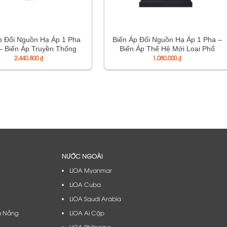
p Đổi Nguồn Hạ Áp 1 Pha
Biến Áp Đổi Nguồn Hạ Áp 1 Pha –
– Biến Áp Truyền Thống
Biến Áp Thế Hệ Mới Loại Phổ
 Đặc Biệt – Mã DN020D
2.440.800
₫
Thông – Mã DNV015A
1.080.000
₫
NƯỚC NGOÀI
LiOA Myanmar
LiOA Cuba
LiOA Saudi Arabia
à Nẵng​
LiOA Ai Cập