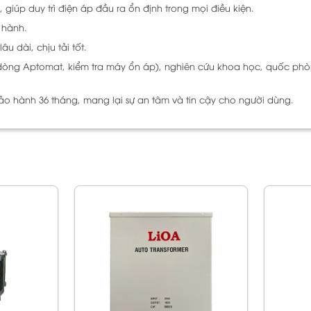
 giúp duy trì điện áp đầu ra ổn định trong mọi điều kiện.
 hành.
u dài, chịu tải tốt.
ử dòng Aptomat, kiểm tra máy ổn áp), nghiên cứu khoa học, quốc phò
ảo hành 36 tháng, mang lại sự an tâm và tin cậy cho người dùng.