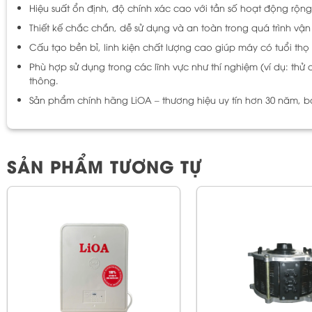
Hiệu suất ổn định, độ chính xác cao với tần số hoạt động rộng,
Thiết kế chắc chắn, dễ sử dụng và an toàn trong quá trình vận
Cấu tạo bền bỉ, linh kiện chất lượng cao giúp máy có tuổi thọ lâ
Phù hợp sử dụng trong các lĩnh vực như thí nghiệm (ví dụ: th
thông.
Sản phẩm chính hãng LiOA – thương hiệu uy tín hơn 30 năm, b
SẢN PHẨM TƯƠNG TỰ