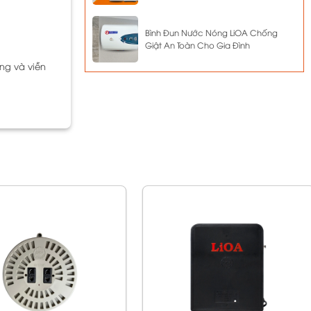
Bình Đun Nước Nóng LiOA Chống
Giật An Toàn Cho Gia Đình
ng và viễn