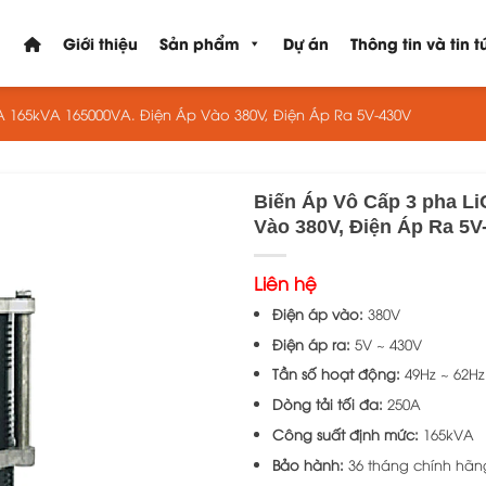
Giới thiệu
Sản phẩm
Dự án
Thông tin và tin t
A 165kVA 165000VA. Điện Áp Vào 380V, Điện Áp Ra 5V-430V
Biến Áp Vô Cấp 3 pha L
Vào 380V, Điện Áp Ra 5V
Liên hệ
Điện áp vào:
380V
Điện áp ra:
5V ~ 430V
Tần số hoạt động:
49Hz ~ 62H
Dòng tải tối đa:
250A
Công suất định mức:
165kVA
Bảo hành:
36 tháng chính hãn