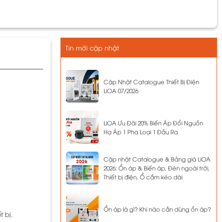
Tin mới cập nhật
Cập Nhật Catalogue Thiết Bị Điện
LiOA 07/2026
LiOA Ưu Đãi 20% Biến Áp Đổi Nguồn
Hạ Áp 1 Pha Loại 1 Đầu Ra
Cập nhật Catalogue & Bảng giá LiOA
2026: Ổn áp & Biến áp, Đèn ngoài trời,
Thiết bị điện, Ổ cắm kéo dài
Ổn áp là gì? Khi nào cần dùng ổn áp?
 bị.