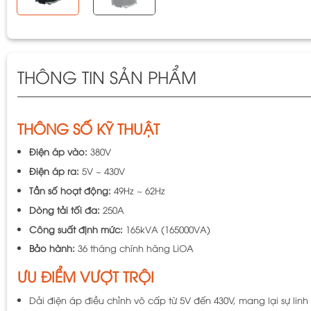
THÔNG TIN SẢN PHẨM
THÔNG SỐ KỸ THUẬT
Điện áp vào:
380V
Điện áp ra:
5V ~ 430V
Tần số hoạt động:
49Hz ~ 62Hz
Dòng tải tối đa:
250A
Công suất định mức:
165kVA (165000VA)
Bảo hành:
36 tháng chính hãng LiOA
ƯU ĐIỂM VƯỢT TRỘI
Dải điện áp điều chỉnh vô cấp từ 5V đến 430V, mang lại sự linh