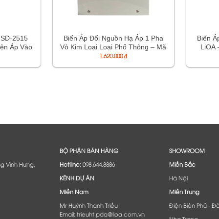
 SD-2515
Biến Áp Đổi Nguồn Hạ Áp 1 Pha
Biến Á
iện Áp Vào
Vỏ Kim Loại Loại Phổ Thông – Mã
LiOA 
250V. Dây
DN030K1
1.620.000
₫
Loại
36 Tháng.
BỘ PHẬN BÁN HÀNG
SHOWROOM
ng Vĩnh Hưng,
Hotlline:
098.644.8886
Miền Bắc
KÊNH DỰ ÁN
Hà Nội
Miền Nam
Miền Trung
Mr Huỳnh Thanh Triều
Điện Biên Phủ - Đ
Email: trieuht.pda@lioa.com.vn