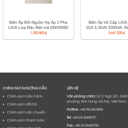
Biến Áp Đổi Nguồn Hạ Áp 1 Pha
Biến Áp Vô Cấp LiOA
LiOA Loại Đặc Biệt mã DNV008D
15A 3,3kVA 3300VA. Đ
800VA. Dây Đồng 100%. Điện Áp
1.252.800
₫
220V, Điên Áp Ra 2V-
3.661.200
₫
Vào 220V, Ra 100V 110V 120V
Đồng 100%. Bảo Hành 
CHÍNH SÁCH/HƯỚNG DẪN
LIÊN HỆ
Chính sách bảo hành
Văn phòng chính:
Số 2, Ngõ 321, đườ
phường Vĩnh Hưng, Hà Nội, Việt Nam.
Chính sách đổi trả
Hotline:
+84.98.644.8886
Chính sách vận chuyển
Tel:
+84.24.36440701
Chính sách thanh toán
Fax:
+84.24.36440700