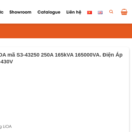
ức
Showroom
Catalogue
Liên hệ
iOA mã S3-43250 250A 165kVA 165000VA. Điện Áp
-430V
z
g LiOA