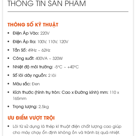
THÔNG TIN SẢN PHẨM
THÔNG SỐ KỸ THUẬT
Điện Áp Vào:
220V
Điện Áp Ra:
100V, 110V, 120V
Tần Số:
49Hz ~ 62Hz
Công suất:
400VA ~ 320W
Nhiệt độ môi trường:
-5°C ~ +40°C
Số lõi dây nguồn:
2 lõi
Màu sắc:
Đen
Kích thước (hình trụ tròn: Cao x Đường kính) mm:
110 x
165mm
Trọng lượng:
2,5kg
ƯU ĐIỂM VƯỢT TRỘI
Lõi từ sử dụng lá thép kĩ thuật điện chất lượng cao giúp
cho máy chạy ổn định không ồn và tránh bị quá nhiệt.