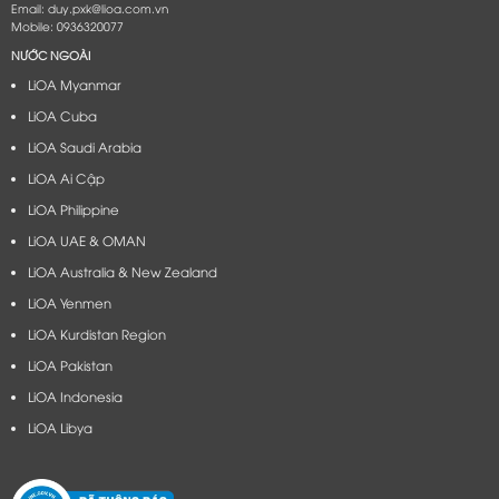
Email: duy.pxk@lioa.com.vn
Mobile: 0936320077
NƯỚC NGOÀI
LiOA Myanmar
LiOA Cuba
LiOA Saudi Arabia
LiOA Ai Cập
LiOA Philippine
LiOA UAE & OMAN
LiOA Australia & New Zealand
LiOA Yenmen
LiOA Kurdistan Region
LiOA Pakistan
LiOA Indonesia
LiOA Libya