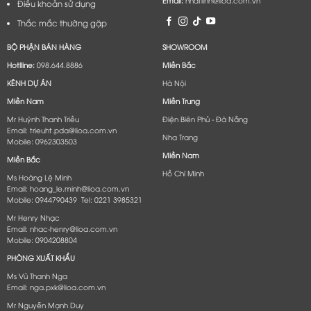
Email:
nhatlinh@lioa.com.vn
Điều khoản sử dụng
Thắc mắc thường gặp
BỘ PHẬN BÁN HÀNG
SHOWROOM
Hotlline:
098.644.8886
Miền Bắc
KÊNH DỰ ÁN
Hà Nội
Miền Nam
Miền Trung
Mr Huỳnh Thanh Triều
Điện Biên Phủ - Đà Nẵng​
Email: trieuht.pda@lioa.com.vn
Nha Trang
Mobile: 0962303503
Miền Nam
Miền Bắc
Hồ Chí Minh
Ms Hoàng Lệ Minh
Email: hoang_le.minh@lioa.com.vn
Mobile: 0944790439 Tel: 0221 3985321
Mr Henry Nhạc
Email: nhac-henry@lioa.com.vn
Mobile: 0904208804
PHÒNG XUẤT KHẨU
Ms Vũ Thanh Nga
Email: nga.pxk@lioa.com.vn
Mr Nguyễn Mạnh Duy