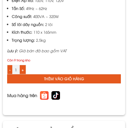
Điện Áp Ra:
100V, 110V, 120V
Tần Số:
49Hz ~ 62Hz
Công suất:
400VA ~ 320W
Số lõi dây nguồn:
2 lõi
Kích thước:
110 x 165mm
Trọng lượng:
2,5kg
Lưu ý:
Giá bán đã bao gồm VAT
Còn 9 trong kho
Biến Áp Đổi Nguồn Hạ Áp 1 Pha LiOA - Biến Áp Truyền Thống Loại Phổ Thô
THÊM VÀO GIỎ HÀNG
Mua hàng trên