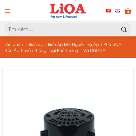
Chuyển
đến
nội
dung
Tìm
kiếm:
Sản phẩm
»
Biến áp
»
Biến Áp Đổi Nguồn Hạ Áp 1 Pha LiOA –
Biến Áp Truyền Thống Loại Phổ Thông – Mã DN004A