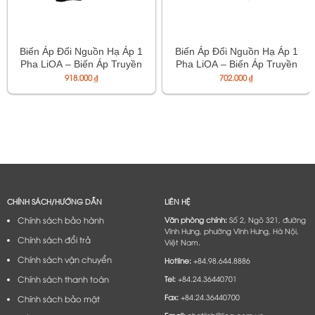
Biến Áp Đổi Nguồn Hạ Áp 1
Biến Áp Đổi Nguồn Hạ Áp 1
Pha LiOA – Biến Áp Truyền
Pha LiOA – Biến Áp Truyền
Thống Loại Đặc Biệt – Mã
Thống Loại Phổ Thông –
918.000
₫
702.000
₫
DN006D
Mã DN010A
CHÍNH SÁCH/HƯỚNG DẪN
LIÊN HỆ
Chính sách bảo hành
Văn phòng chính:
Số 2, Ngõ 321, đường
Vĩnh Hưng, phường Vĩnh Hưng, Hà Nội,
Chính sách đổi trả
Việt Nam.
Chính sách vận chuyển
Hotline:
+84.98.644.8886
Chính sách thanh toán
Tel:
+84.24.36440701
Fax:
+84.24.36440700
Chính sách bảo mật