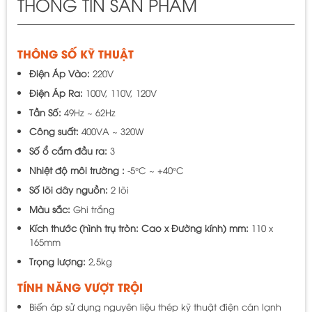
THÔNG TIN SẢN PHẨM
THÔNG SỐ KỸ THUẬT
Điện Áp Vào:
220V
Điện Áp Ra:
100V, 110V, 120V
Tần Số:
49Hz ~ 62Hz
Công suất:
400VA ~ 320W
Số ổ cắm đầu ra:
3
Nhiệt độ môi trường :
-5°C ~ +40°C
Số lõi dây nguồn:
2 lõi
Màu sắc:
Ghi trắng
Kích thước (hình trụ tròn: Cao x Đường kính) mm:
110 x
165mm
Trọng lượng:
2,5kg
TÍNH NĂNG VƯỢT TRỘI
Biến áp sử dụng nguyên liệu thép kỹ thuật điện cán lạnh