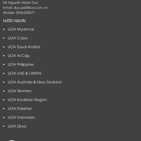
Mr Nguyễn Mạnh Duy
Email: duy.pxk@lioa.com.vn
Mobile: 0936320077
NƯỚC NGOÀI
LiOA Myanmar
LiOA Cuba
LiOA Saudi Arabia
LiOA Ai Cập
LiOA Philippine
LiOA UAE & OMAN
LiOA Australia & New Zealand
LiOA Yenmen
LiOA Kurdistan Region
LiOA Pakistan
LiOA Indonesia
LiOA Libya