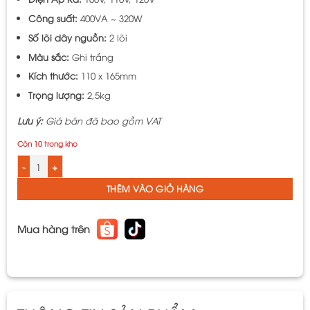
Công suất:
400VA ~ 320W
Số lõi dây nguồn:
2 lõi
Màu sắc:
Ghi trắng
Kích thước:
110 x 165mm
Trọng lượng:
2,5kg
Lưu ý:
Giá bán đã bao gồm VAT
Còn 10 trong kho
Biến Áp Đổi Nguồn Hạ Áp 1 Pha LiOA - Biến Áp Truyền Thống Loại Đặc Biệt
THÊM VÀO GIỎ HÀNG
Mua hàng trên