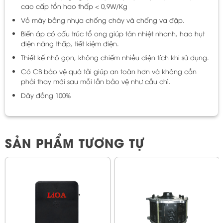
cao cấp tổn hao thấp < 0,9W/Kg
Vỏ máy bằng nhựa chống cháy và chống va đập.
Biến áp có cấu trúc tổ ong giúp tản nhiệt nhanh, hao hụt
điện năng thấp, tiết kiệm điện.
Thiết kế nhỏ gọn, không chiếm nhiều diện tích khi sử dụng.
Có CB bảo vệ quá tải giúp an toàn hơn và không cần
phải thay mới sau mỗi lần bảo vệ như cầu chì.
Dây đồng 100%
SẢN PHẨM TƯƠNG TỰ