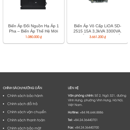
Biến Áp Đổi Nguồn Hạ Áp 1
Biến Áp Vô Cấp LiOA SD-
Pha – Biến Áp Thế Hệ Mới
2515 15A 3,3kVA 3300VA.
Loại Phổ Thông – Mã
Điện Áp Vào 220V, Điên Áp
1.080.000
₫
3.661.200
₫
DNV015A
Ra 2V-250V. Dây Đồng
100%. Bảo Hành 36 Tháng.
CHÍNH SÁCH/HƯỚNG DẪN
LIÊN HỆ
Chính sách bảo hành
Văn phòng chính:
Số 2, Ngõ 321, đường
Vĩnh Hưng, phường Vĩnh Hưng, Hà Nội,
Chính sách đổi trả
Việt Nam.
Chính sách vận chuyển
Hotline:
+84.98.644.8886
Chính sách thanh toán
Tel:
+84.24.36440701
Fax:
+84.24.36440700
Chính sách bảo mật