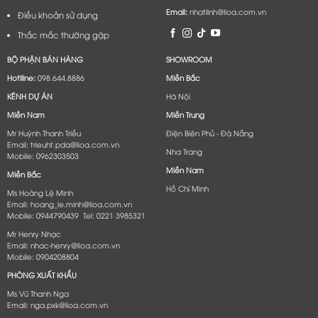
Email:
nhatlinh@lioa.com.vn
Điều khoản sử dụng
Thắc mắc thường gặp
BỘ PHẬN BÁN HÀNG
SHOWROOM
Hotlline:
098.644.8886
Miền Bắc
KÊNH DỰ ÁN
Hà Nội
Miền Nam
Miền Trung
Mr Huỳnh Thanh Triều
Điện Biên Phủ - Đà Nẵng​
Email: trieuht.pda@lioa.com.vn
Nha Trang
Mobile: 0962303503
Miền Nam
Miền Bắc
Hồ Chí Minh
Ms Hoàng Lệ Minh
Email: hoang_le.minh@lioa.com.vn
Mobile: 0944790439 Tel: 0221 3985321
Mr Henry Nhạc
Email: nhac-henry@lioa.com.vn
Mobile: 0904208804
PHÒNG XUẤT KHẨU
Ms Vũ Thanh Nga
Email: nga.pxk@lioa.com.vn