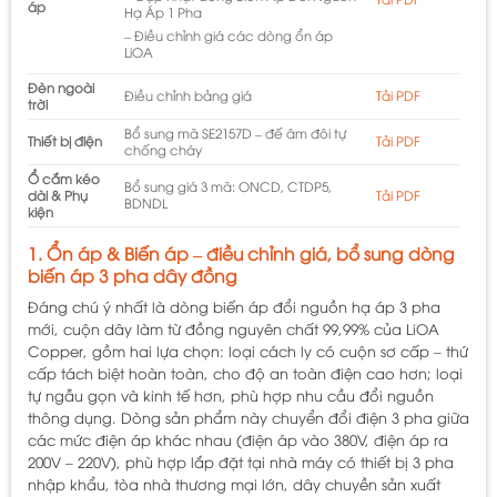
áp
Hạ Áp 1 Pha
– Điều chỉnh giá các dòng ổn áp
LiOA
Đèn ngoài
Điều chỉnh bảng giá
Tải PDF
trời
Bổ sung mã SE2157D – đế âm đôi tự
Thiết bị điện
Tải PDF
chống cháy
Ổ cắm kéo
Bổ sung giá 3 mã: ONCD, CTDP5,
dài & Phụ
Tải PDF
BDNDL
kiện
1. Ổn áp & Biến áp – điều chỉnh giá, bổ sung dòng
biến áp 3 pha dây đồng
Đáng chú ý nhất là dòng biến áp đổi nguồn hạ áp 3 pha
mới, cuộn dây làm từ đồng nguyên chất 99,99% của LiOA
Copper, gồm hai lựa chọn: loại cách ly có cuộn sơ cấp – thứ
cấp tách biệt hoàn toàn, cho độ an toàn điện cao hơn; loại
tự ngẫu gọn và kinh tế hơn, phù hợp nhu cầu đổi nguồn
thông dụng. Dòng sản phẩm này chuyển đổi điện 3 pha giữa
các mức điện áp khác nhau (điện áp vào 380V, điện áp ra
200V – 220V), phù hợp lắp đặt tại nhà máy có thiết bị 3 pha
nhập khẩu, tòa nhà thương mại lớn, dây chuyền sản xuất