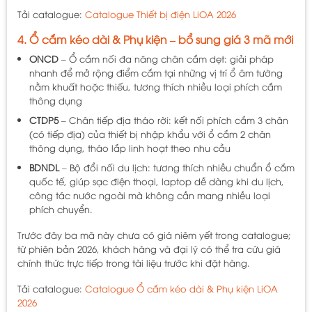
Tải catalogue:
Catalogue Thiết bị điện LiOA 2026
4. Ổ cắm kéo dài & Phụ kiện – bổ sung giá 3 mã mới
ONCD
– Ổ cắm nối đa năng chân cắm dẹt: giải pháp
nhanh để mở rộng điểm cắm tại những vị trí ổ âm tường
nằm khuất hoặc thiếu, tương thích nhiều loại phích cắm
thông dụng
CTDP5
– Chân tiếp địa tháo rời: kết nối phích cắm 3 chân
(có tiếp địa) của thiết bị nhập khẩu với ổ cắm 2 chân
thông dụng, tháo lắp linh hoạt theo nhu cầu
BDNDL
– Bộ đổi nối du lịch: tương thích nhiều chuẩn ổ cắm
quốc tế, giúp sạc điện thoại, laptop dễ dàng khi du lịch,
công tác nước ngoài mà không cần mang nhiều loại
phích chuyển.
Trước đây ba mã này chưa có giá niêm yết trong catalogue;
từ phiên bản 2026, khách hàng và đại lý có thể tra cứu giá
chính thức trực tiếp trong tài liệu trước khi đặt hàng.
Tải catalogue:
Catalogue Ổ cắm kéo dài & Phụ kiện LiOA
2026