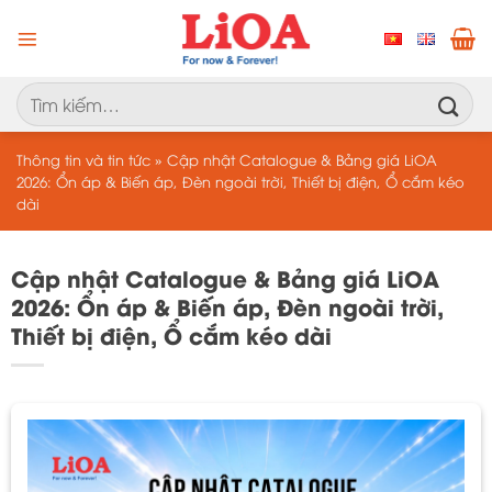
Chuyển
đến
nội
dung
Tìm
kiếm:
Thông tin và tin tức
»
Cập nhật Catalogue & Bảng giá LiOA
2026: Ổn áp & Biến áp, Đèn ngoài trời, Thiết bị điện, Ổ cắm kéo
dài
Cập nhật Catalogue & Bảng giá LiOA
2026: Ổn áp & Biến áp, Đèn ngoài trời,
Thiết bị điện, Ổ cắm kéo dài