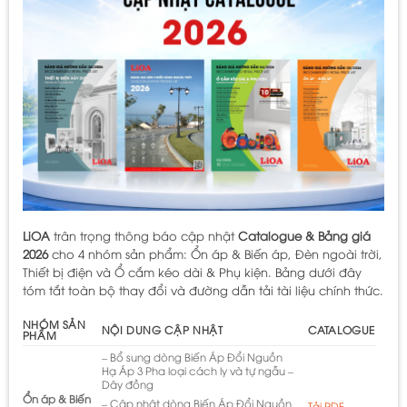
LiOA
trân trọng thông báo cập nhật
Catalogue & Bảng giá
2026
cho 4 nhóm sản phẩm: Ổn áp & Biến áp, Đèn ngoài trời,
Thiết bị điện và Ổ cắm kéo dài & Phụ kiện. Bảng dưới đây
tóm tắt toàn bộ thay đổi và đường dẫn tải tài liệu chính thức.
NHÓM SẢN
NỘI DUNG CẬP NHẬT
CATALOGUE
PHẨM
– Bổ sung dòng Biến Áp Đổi Nguồn
Hạ Áp 3 Pha loại cách ly và tự ngẫu –
Dây đồng
Ổn áp & Biến
– Cập nhật dòng Biến Áp Đổi Nguồn
Tải PDF