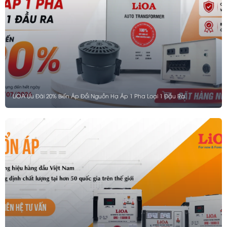
LiOA Ưu Đãi 20% Biến Áp Đổi Nguồn Hạ Áp 1 Pha Loại 1 Đầu Ra