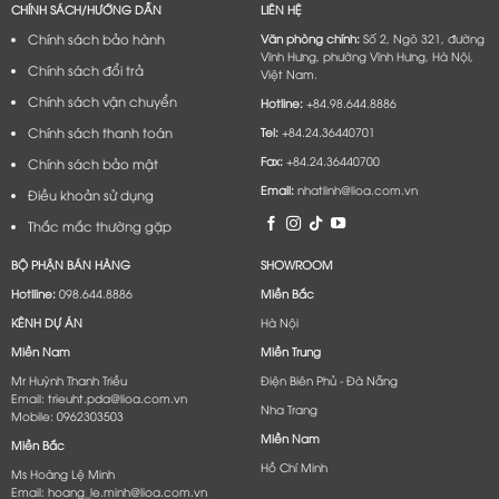
CHÍNH SÁCH/HƯỚNG DẪN
LIÊN HỆ
Chính sách bảo hành
Văn phòng chính:
Số 2, Ngõ 321, đường
Vĩnh Hưng, phường Vĩnh Hưng, Hà Nội,
Chính sách đổi trả
Việt Nam.
Chính sách vận chuyển
Hotline:
+84.98.644.8886
Chính sách thanh toán
Tel:
+84.24.36440701
Fax:
+84.24.36440700
Chính sách bảo mật
Email:
nhatlinh@lioa.com.vn
Điều khoản sử dụng
Thắc mắc thường gặp
BỘ PHẬN BÁN HÀNG
SHOWROOM
Hotlline:
098.644.8886
Miền Bắc
KÊNH DỰ ÁN
Hà Nội
Miền Nam
Miền Trung
Mr Huỳnh Thanh Triều
Điện Biên Phủ - Đà Nẵng​
Email: trieuht.pda@lioa.com.vn
Nha Trang
Mobile: 0962303503
Miền Nam
Miền Bắc
Hồ Chí Minh
Ms Hoàng Lệ Minh
Email: hoang_le.minh@lioa.com.vn