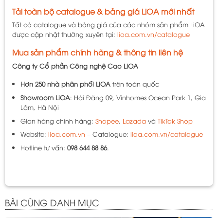
Tải toàn bộ catalogue & bảng giá LiOA mới nhất
Tất cả catalogue và bảng giá của các nhóm sản phẩm LiOA
được cập nhật thường xuyên tại:
lioa.com.vn/catalogue
Mua sản phẩm chính hãng & thông tin liên hệ
Công ty Cổ phần Công nghệ Cao LiOA
Hơn 250 nhà phân phối LiOA
trên toàn quốc
Showroom LiOA
: Hải Đăng 09, Vinhomes Ocean Park 1, Gia
Lâm, Hà Nội
Gian hàng chính hãng:
Shopee
,
Lazada
và
TikTok Shop
Website:
lioa.com.vn
– Catalogue:
lioa.com.vn/catalogue
Hotline tư vấn:
098 644 88 86
.
BÀI CÙNG DANH MỤC