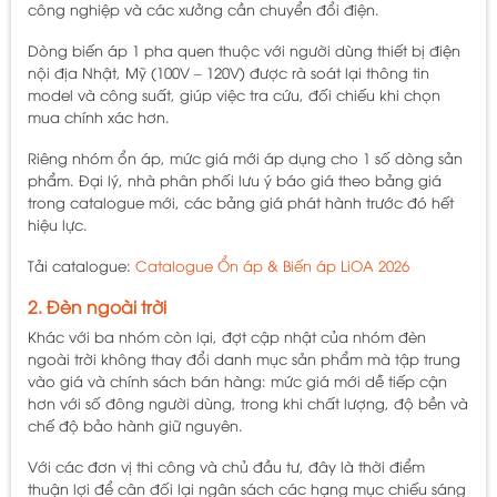
công nghiệp và các xưởng cần chuyển đổi điện.
Dòng biến áp 1 pha quen thuộc với người dùng thiết bị điện
nội địa Nhật, Mỹ (100V – 120V) được rà soát lại thông tin
model và công suất, giúp việc tra cứu, đối chiếu khi chọn
mua chính xác hơn.
Riêng nhóm ổn áp, mức giá mới áp dụng cho 1 số dòng sản
phẩm. Đại lý, nhà phân phối lưu ý báo giá theo bảng giá
trong catalogue mới, các bảng giá phát hành trước đó hết
hiệu lực.
Tải catalogue:
Catalogue Ổn áp & Biến áp LiOA 2026
2. Đèn ngoài trời
Khác với ba nhóm còn lại, đợt cập nhật của nhóm đèn
ngoài trời không thay đổi danh mục sản phẩm mà tập trung
vào giá và chính sách bán hàng: mức giá mới dễ tiếp cận
hơn với số đông người dùng, trong khi chất lượng, độ bền và
chế độ bảo hành giữ nguyên.
Với các đơn vị thi công và chủ đầu tư, đây là thời điểm
thuận lợi để cân đối lại ngân sách các hạng mục chiếu sáng