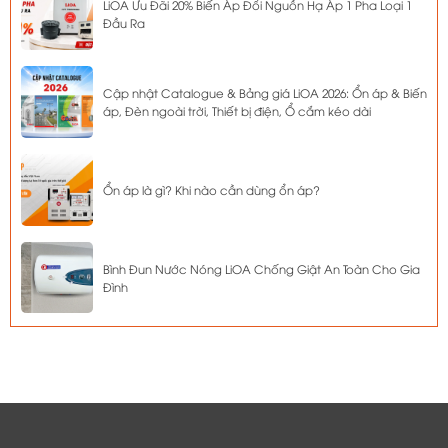
LiOA Ưu Đãi 20% Biến Áp Đổi Nguồn Hạ Áp 1 Pha Loại 1
Đầu Ra
Cập nhật Catalogue & Bảng giá LiOA 2026: Ổn áp & Biến
áp, Đèn ngoài trời, Thiết bị điện, Ổ cắm kéo dài
Ổn áp là gì? Khi nào cần dùng ổn áp?
Bình Đun Nước Nóng LiOA Chống Giật An Toàn Cho Gia
Đình