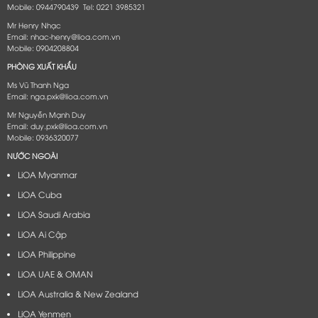
Mobile: 0944790439 Tel: 0221 3985321
Mr Henry Nhạc
Email: nhac-henry@lioa.com.vn
Mobile: 0904208804
PHÒNG XUẤT KHẨU
Ms Vũ Thanh Nga
Email: nga.pxk@lioa.com.vn
Mr Nguyễn Mạnh Duy
Email: duy.pxk@lioa.com.vn
Mobile: 0936320077
NƯỚC NGOÀI
LiOA Myanmar
LiOA Cuba
LiOA Saudi Arabia
LiOA Ai Cập
LiOA Philippine
LiOA UAE & OMAN
LiOA Australia & New Zealand
LiOA Yenmen