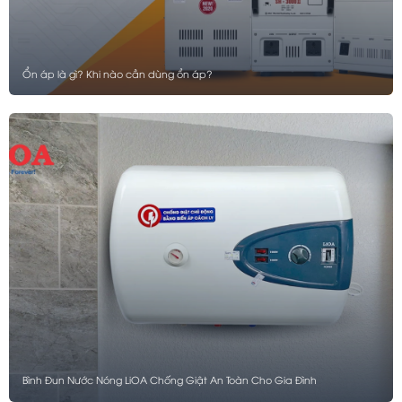
Ổn áp là gì? Khi nào cần dùng ổn áp?
Bình Đun Nước Nóng LiOA Chống Giật An Toàn Cho Gia Đình