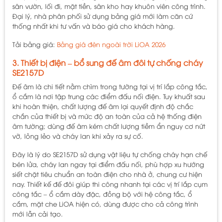
sân vườn, lối đi, mặt tiền, sân kho hay khuôn viên công trình.
Đại lý, nhà phân phối sử dụng bảng giá mới làm căn cứ
thống nhất khi tư vấn và báo giá cho khách hàng.
Tải bảng giá:
Bảng giá đèn ngoài trời LiOA 2026
3. Thiết bị điện – bổ sung đế âm đôi tự chống cháy
SE2157D
Đế âm là chi tiết nằm chìm trong tường tại vị trí lắp công tắc,
ổ cắm là nơi tập trung các điểm đấu nối điện. Tuy khuất sau
khi hoàn thiện, chất lượng đế âm lại quyết định độ chắc
chắn của thiết bị và mức độ an toàn của cả hệ thống điện
âm tường; dùng đế âm kém chất lượng tiềm ẩn nguy cơ nứt
vỡ, lỏng lẻo và cháy lan khi xảy ra sự cố.
Đây là lý do SE2157D sử dụng vật liệu tự chống cháy hạn chế
bén lửa, cháy lan ngay tại điểm đấu nối, phù hợp xu hướng
siết chặt tiêu chuẩn an toàn điện cho nhà ở, chung cư hiện
nay. Thiết kế đế đôi giúp thi công nhanh tại các vị trí lắp cụm
công tắc – ổ cắm dày đặc, đồng bộ với hệ công tắc, ổ
cắm, mặt che LiOA hiện có, dùng được cho cả công trình
mới lẫn cải tạo.