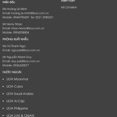
Miền Nam
Miền Bắc
Hồ Chí Minh
Ms Hoàng Lệ Minh
Email: hoang_le.minh@lioa.com.vn
Mobile: 0944790439 Tel: 0221 3985321
Mr Henry Nhạc
Email: nhac-henry@lioa.com.vn
Mobile: 0904208804
PHÒNG XUẤT KHẨU
Ms Vũ Thanh Nga
Email: nga.pxk@lioa.com.vn
Mr Nguyễn Mạnh Duy
Email: duy.pxk@lioa.com.vn
Mobile: 0936320077
NƯỚC NGOÀI
LiOA Myanmar
LiOA Cuba
LiOA Saudi Arabia
LiOA Ai Cập
LiOA Philippine
LiOA UAE & OMAN