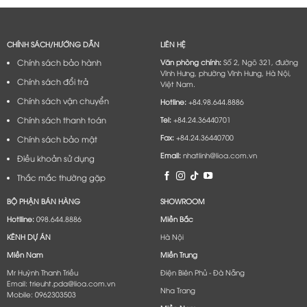
CHÍNH SÁCH/HƯỚNG DẪN
LIÊN HỆ
Chính sách bảo hành
Văn phòng chính:
Số 2, Ngõ 321, đường
Vĩnh Hưng, phường Vĩnh Hưng, Hà Nội,
Chính sách đổi trả
Việt Nam.
Chính sách vận chuyển
Hotline:
+84.98.644.8886
Chính sách thanh toán
Tel:
+84.24.36440701
Fax:
+84.24.36440700
Chính sách bảo mật
Email:
nhatlinh@lioa.com.vn
Điều khoản sử dụng
Thắc mắc thường gặp
BỘ PHẬN BÁN HÀNG
SHOWROOM
Hotlline:
098.644.8886
Miền Bắc
KÊNH DỰ ÁN
Hà Nội
Miền Nam
Miền Trung
Mr Huỳnh Thanh Triều
Điện Biên Phủ - Đà Nẵng​
Email: trieuht.pda@lioa.com.vn
Nha Trang
Mobile: 0962303503