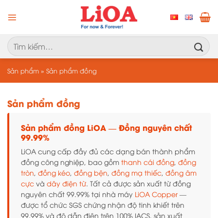
Chuyển
đến
nội
dung
Tìm
kiếm:
Sản phẩm
»
Sản phẩm đồng
Sản phẩm đồng
Sản phẩm đồng LiOA — Đồng nguyên chất
99.99%
LiOA cung cấp đầy đủ các dạng bán thành phẩm
đồng công nghiệp, bao gồm
thanh cái đồng
,
đồng
tròn
,
đồng kéo
,
đồng bện
,
đồng mạ thiếc
,
đồng âm
cực
và
dây điện từ
. Tất cả được sản xuất từ đồng
nguyên chất 99.99% tại nhà máy
LiOA Copper
—
được tổ chức SGS chứng nhận độ tinh khiết trên
99.99% và độ dẫn điện trên 100% IACS, sản xuất