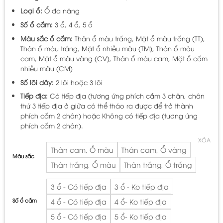
từ
75.000 ₫
Loại ổ:
Ổ đa năng
đến
Số ổ cắm:
3 ổ, 4 ổ, 5 ổ
130.000 ₫
Màu sắc ổ cắm:
Thân ổ màu trắng, Mặt ổ màu trắng (TT),
Thân ổ màu trắng, Mặt ổ nhiều màu (TM), Thân ổ màu
cam, Mặt ổ màu vàng (CV), Thân ổ màu cam, Mặt ổ cắm
nhiều màu (CM)
Số lõi dây:
2 lõi hoặc 3 lõi
Tiếp địa:
Có tiếp địa (tương ứng phích cắm 3 chân, chân
thứ 3 tiếp địa ở giữa có thể tháo ra được để trở thành
phích cắm 2 chân) hoặc Không có tiếp địa (tương ứng
phích cắm 2 chân).
XÓA
Thân cam, Ổ màu
Thân cam, Ổ vàng
Màu sắc
Thân trắng, Ổ màu
Thân trắng, Ổ trắng
3 ổ - Có tiếp địa
3 ổ - Ko tiếp địa
Số ổ cắm
4 ổ - Có tiếp địa
4 ổ- Ko tiếp địa
5 ổ - Có tiếp địa
5 ổ- Ko tiếp địa