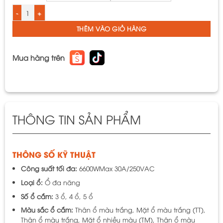
Ổ Cắm Siêu Tải Đa Năng Không Dây Công Suất 30A 250VAC MAX 6600W - Mã
THÊM VÀO GIỎ HÀNG
Mua hàng trên
THÔNG TIN SẢN PHẨM
THÔNG SỐ KỸ THUẬT
Công suất tối đa:
6600WMax 30A/250VAC
Loại ổ:
Ổ đa năng
Số ổ cắm:
3 ổ, 4 ổ, 5 ổ
Màu sắc ổ cắm:
Thân ổ màu trắng, Mặt ổ màu trắng (TT),
Thân ổ màu trắng, Mặt ổ nhiều màu (TM), Thân ổ màu