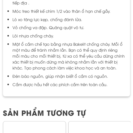
tiếp địa .
Móc treo thiết kế chìm 1/2 vào thân ổ hạn chế gẫy.
Lò xo tăng lực kẹp, chống đánh lửa.
Vỏ chống va đập. Quăng quật vô tư.
Lõi nhựa chống cháy.
Mặt ổ cắm chế tạo bằng nhựa Bakelit chống cháy. Mỗi ổ
một màu để tránh nhầm lẫn. Bạn có thể quy định riêng
mỗi màu cho mỗi thiết bị, từ xa có thể yêu cầu dừng chính
xác thiết bị muốn dừng mà không nhầm lẫn với thiết bị
khác. Tạo phong cách làm việc khoa học và an toàn.
Đèn báo nguồn, giúp nhận biết ổ cắm có nguồn.
Cắm được hầu hết các phích cắm trên toàn cầu.
SẢN PHẨM TƯƠNG TỰ