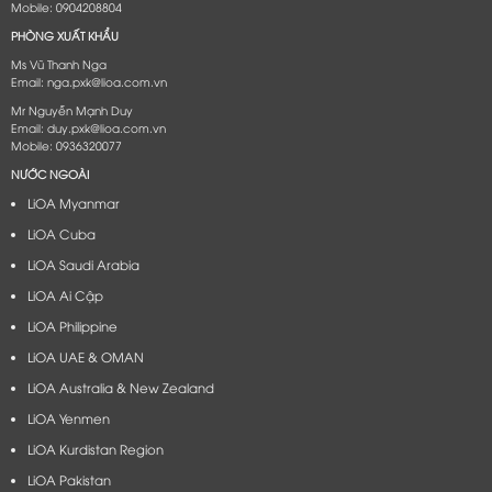
Mobile: 0904208804
PHÒNG XUẤT KHẨU
Ms Vũ Thanh Nga
Email: nga.pxk@lioa.com.vn
Mr Nguyễn Mạnh Duy
Email: duy.pxk@lioa.com.vn
Mobile: 0936320077
NƯỚC NGOÀI
LiOA Myanmar
LiOA Cuba
LiOA Saudi Arabia
LiOA Ai Cập
LiOA Philippine
LiOA UAE & OMAN
LiOA Australia & New Zealand
LiOA Yenmen
LiOA Kurdistan Region
LiOA Pakistan