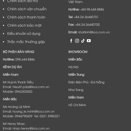
Chính sách đổi trả
Việt Nam.
Chính sách vận chuyển
Hotline:
+84.98.644.8886
Chính sách thanh toán
Tel:
+84.24.36440701
Fax:
+84.24.36440700
Chính sách bảo mật
Email:
nhatlinh@lioa.com.vn
Điều khoản sử dụng
Thắc mắc thường gặp
BỘ PHẬN BÁN HÀNG
SHOWROOM
Hotlline:
098.644.8886
Miền Bắc
KÊNH DỰ ÁN
Hà Nội
Miền Nam
Miền Trung
Mr Huỳnh Thanh Triều
Điện Biên Phủ - Đà Nẵng​
Email: trieuht.pda@lioa.com.vn
Nha Trang
Mobile: 0962303503
Miền Nam
Miền Bắc
Hồ Chí Minh
Ms Hoàng Lệ Minh
Email: hoang_le.minh@lioa.com.vn
Mobile: 0944790439 Tel: 0221 3985321
Mr Henry Nhạc
Email: nhac-henry@lioa.com.vn