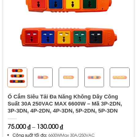
Ổ Cắm Siêu Tải Đa Năng Không Dây Công
Suất 30A 250VAC MAX 6600W – Mã 3P-2DN,
3P-3DN, 4P-2DN, 4P-3DN, 5P-2DN, 5P-3DN
Khoảng
75.000
₫
–
130.000
₫
giá:
Công suất tối đa:
6600WMax 30A/250VAC