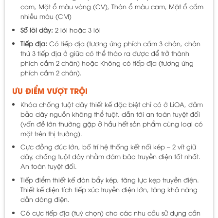
cam, Mặt ổ màu vàng (CV), Thân ổ màu cam, Mặt ổ cắm
nhiều màu (CM)
Số lõi dây:
2 lõi hoặc 3 lõi
Tiếp địa:
Có tiếp địa (tương ứng phích cắm 3 chân, chân
thứ 3 tiếp địa ở giữa có thể tháo ra được để trở thành
phích cắm 2 chân) hoặc Không có tiếp địa (tương ứng
phích cắm 2 chân).
ƯU ĐIỂM VƯỢT TRỘI
Khóa chống tuột dây thiết kế đặc biệt chỉ có ở LiOA, đảm
bảo dây nguồn không thể tuột, dẫn tới an toàn tuyệt đối
(vấn đề lớn thường gặp ở hầu hết sản phẩm cùng loại có
mặt trên thị trưởng).
Cực đồng đúc lớn, bố trí hệ thống kết nối kép – 2 vít giữ
dây, chống tuột dây nhằm đảm bảo truyền điện tốt nhất.
An toàn tuyệt đối.
Tiếp điểm thiết kế đòn bẩy kép, tăng lực kẹp truyền điện.
Thiết kế diện tích tiếp xúc truyền điện lớn, tăng khả năng
dẫn dòng điện.
Có cực tiếp địa (tuỳ chọn) cho các nhu cầu sử dụng cần