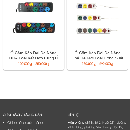
Ổ Cắm Kéo Dài Đa Năng
Ổ Cắm Kéo Dài Đa Năng
LiOA Loại Kết Hợp Cùng Ổ
Thế Hệ Mới Loại Công Suất
Cắm 3 Chân, Công Suất Tối
Khoảng
Tối Đa 10A 250VAC MAX
Khoảng
190.000
₫
–
350.000
₫
130.000
₫
–
290.000
₫
giá:
giá:
Đa 15A 220VAC MAX
2200W – Mã 3DND/3DNW,
từ
từ
190.000 ₫
130.000 ₫
3300W – Mã 4D6SN,
4DND/4DNW, 6DND/6DNW
đến
đến
5D7SN
350.000 ₫
290.000 ₫
CHÍNH SÁCH/HƯỚNG DẪN
LIÊN HỆ
Chính sách bảo hành
Văn phòng chính:
Số 2, Ngõ 321, đường
Vĩnh Hưng, phường Vĩnh Hưng, Hà Nội,