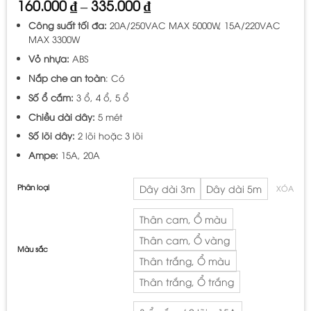
Khoảng
160.000
₫
–
335.000
₫
giá:
Công suất tối đa:
20A/250VAC MAX 5000W, 15A/220VAC
từ
MAX 3300W
160.000 ₫
đến
Vỏ nhựa:
ABS
335.000 ₫
Nắp che an toàn
: Có
Số ổ cắm:
3 ổ, 4 ổ, 5 ổ
Chiều dài dây:
5 mét
Số lõi dây:
2 lõi hoặc 3 lõi
Ampe:
15A, 20A
Phân loại
Dây dài 3m
Dây dài 5m
XÓA
Thân cam, Ổ màu
Thân cam, Ổ vàng
Màu sắc
Thân trắng, Ổ màu
Thân trắng, Ổ trắng