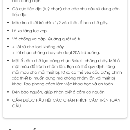
dẫn dòng điện.
Có cực tiếp địa (tuỳ chọn) cho các nhu cầu sử dụng cần
tiếp địa.
Móc treo thiết kế chìm 1/2 vào thân ổ hạn chế gẫy.
Lò xo tăng lực kẹp.
Vỏ chống va đập. Quăng quật vô tư.
+ Lõi sứ cho loại không dây.
+ Lõi nhựa chống cháy cho loại 20A trở xuống.
Mặt ổ cắm chế tạo bằng nhựa Bakelit chống cháy. Mỗi ổ
một màu để tránh nhầm lẫn. Bạn có thể quy định riêng
mỗi màu cho mỗi thiết bị, từ xa có thể yêu cầu dừng chính
xác thiết bị muốn dừng mà không nhầm lẫn với thiết bị
khác. Tạo phong cách làm việc khoa học và an toàn.
Đèn báo nguồn, giúp nhận biết ổ cắm có nguồn.
CẮM ĐƯỢC HẦU HẾT CÁC CHÂN PHÍCH CẮM TRÊN TOÀN
CẦU.