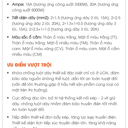
Ampe:
15A (tương ứng công suất 3300W), 20A (tương ứng
công suất 5000W)
Tiết diện dây (mm2):
2×1.5 (tương ứng dây 2 lõi, 15A), 2×2.5
(tương ứng dây 2 lõi, 20A), 2×1.5+1×0.5 (tương ứng dây 3
lõi, 15A), 2×2.5+1×1.0 (tương ứng dây 3 lõi, 20A)
Màu sắc ổ cắm:
Thân ổ màu trắng, Mặt ổ màu trắng (TT),
Thân ổ màu trắng, Mặt ổ nhiều màu (TM), Thân ổ màu
cam, Mặt ổ màu vàng (CV), Thân ổ màu cam, Mặt ổ cắm
nhiều màu (CM)
ƯU ĐIỂM VƯỢT TRỘI
Khóa chống tuột dây thiết kế đặc biệt chỉ có ở LiOA, đảm
bảo dây nguồn không thể tuột, dẫn tới an toàn tuyệt đối
(vấn đề lớn thường gặp ở hầu hết sản phẩm cùng loại có
mặt trên thị trưởng).
Cực đồng đúc lớn, bố trí hệ thống kết nối kép – 2 vít giữ
dây, chống tuột dây nhằm đảm bảo truyền điện tốt nhất.
An toàn tuyệt đối.
Tiếp điểm thiết kế đòn bẩy kép, tăng lực kẹp truyền điện.
Thiết kế diện tích tiếp xúc truyền điện lớn, tăng khả năng