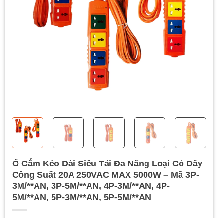
Ổ Cắm Kéo Dài Siêu Tải Đa Năng Loại Có Dây
Công Suất 20A 250VAC MAX 5000W – Mã 3P-
3M/**AN, 3P-5M/**AN, 4P-3M/**AN, 4P-
5M/**AN, 5P-3M/**AN, 5P-5M/**AN