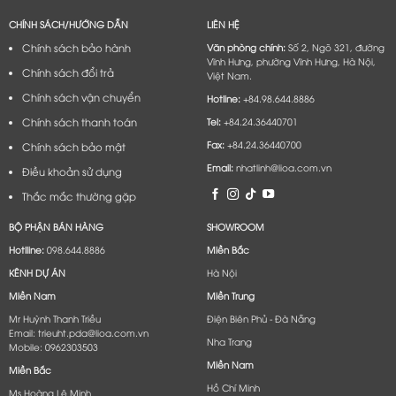
CHÍNH SÁCH/HƯỚNG DẪN
LIÊN HỆ
Chính sách bảo hành
Văn phòng chính:
Số 2, Ngõ 321, đường
Vĩnh Hưng, phường Vĩnh Hưng, Hà Nội,
Chính sách đổi trả
Việt Nam.
Chính sách vận chuyển
Hotline:
+84.98.644.8886
Chính sách thanh toán
Tel:
+84.24.36440701
Fax:
+84.24.36440700
Chính sách bảo mật
Email:
nhatlinh@lioa.com.vn
Điều khoản sử dụng
Thắc mắc thường gặp
BỘ PHẬN BÁN HÀNG
SHOWROOM
Hotlline:
098.644.8886
Miền Bắc
KÊNH DỰ ÁN
Hà Nội
Miền Nam
Miền Trung
Mr Huỳnh Thanh Triều
Điện Biên Phủ - Đà Nẵng​
Email: trieuht.pda@lioa.com.vn
Nha Trang
Mobile: 0962303503
Miền Nam
Miền Bắc
Hồ Chí Minh
Ms Hoàng Lệ Minh