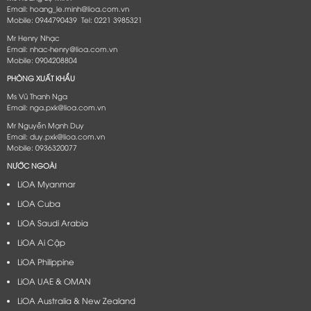
Email: hoang_le.minh@lioa.com.vn
Mobile: 0944790439 Tel: 0221 3985321
Mr Henry Nhạc
Email: nhac-henry@lioa.com.vn
Mobile: 0904208804
PHÒNG XUẤT KHẨU
Ms Vũ Thanh Nga
Email: nga.pxk@lioa.com.vn
Mr Nguyễn Mạnh Duy
Email: duy.pxk@lioa.com.vn
Mobile: 0936320077
NƯỚC NGOÀI
LiOA Myanmar
LiOA Cuba
LiOA Saudi Arabia
LiOA Ai Cập
LiOA Philippine
LiOA UAE & OMAN
LiOA Australia & New Zealand