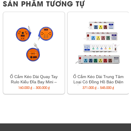
SẢN PHẨM TƯƠNG TỰ
Ổ Cắm Kéo Dài Quay Tay
Ổ Cắm Kéo Dài Trung Tâm
Rulo Kiểu Đĩa Bay Mini –
Loại Có Đồng Hồ Báo Điện
Mã OQMN3-3, OQMN2D3-
Khoảng
Áp Hoặc Công Suất, Có
Khoảng
160.000
₫
–
300.000
₫
371.000
₫
–
545.000
₫
giá:
giá:
2, OQMN2D2-3,
Công Tắc Cho Từng Ổ CắM
từ
từ
160.000 ₫
371.000 ₫
OQMN6U3-2
– Mã 5OFSSA2.5,
đến
đến
5OFSSV2.5, 3OFSSA2.5,
300.000 ₫
545.000 ₫
3OFSSV2.5, 4OFSSA2.5,
4OFSSV2.5, 6OFSSA2.5,
6OFSSV2.5