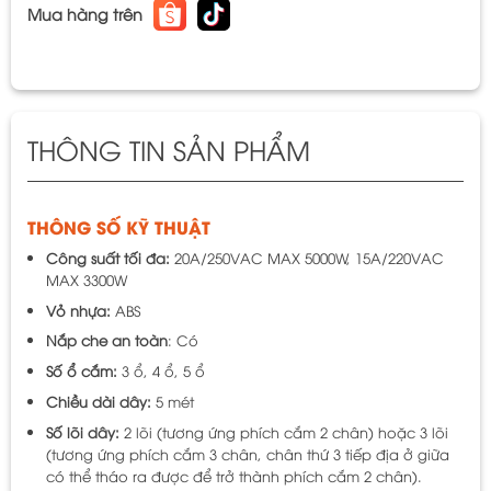
Mua hàng trên
THÔNG TIN SẢN PHẨM
THÔNG SỐ KỸ THUẬT
Công suất tối đa:
20A/250VAC MAX 5000W, 15A/220VAC
MAX 3300W
Vỏ nhựa:
ABS
Nắp che an toàn
: Có
Số ổ cắm:
3 ổ, 4 ổ, 5 ổ
Chiều dài dây:
5 mét
Số lõi dây:
2 lõi (tương ứng phích cắm 2 chân) hoặc 3 lõi
(tương ứng phích cắm 3 chân, chân thứ 3 tiếp địa ở giữa
có thể tháo ra được để trở thành phích cắm 2 chân).