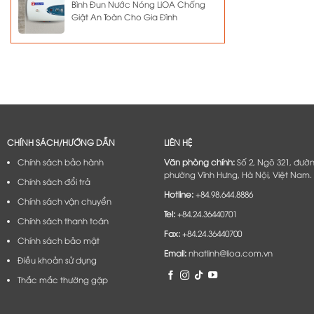
Bình Đun Nước Nóng LiOA Chống
Giật An Toàn Cho Gia Đình
CHÍNH SÁCH/HƯỚNG DẪN
LIÊN HỆ
Chính sách bảo hành
Văn phòng chính:
Số 2, Ngõ 321, đườ
phường Vĩnh Hưng, Hà Nội, Việt Nam.
Chính sách đổi trả
Hotline:
+84.98.644.8886
Chính sách vận chuyển
Tel:
+84.24.36440701
Chính sách thanh toán
Fax:
+84.24.36440700
Chính sách bảo mật
Email:
nhatlinh@lioa.com.vn
Điều khoản sử dụng
Thắc mắc thường gặp