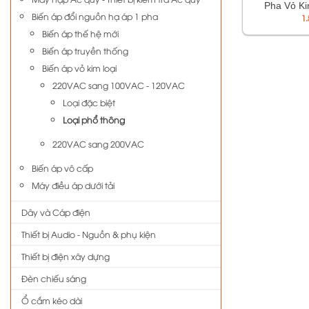
Pha Vỏ Ki
Biến áp đổi nguồn hạ áp 1 pha
Thông 
1
Biến áp thế hệ mới
Biến áp truyền thống
Biến áp vỏ kim loại
220VAC sang 100VAC - 120VAC
Loại đặc biệt
Loại phổ thông
220VAC sang 200VAC
Biến áp vô cấp
Máy điều áp dưới tải
Dây và Cáp điện
Thiết bị Audio - Nguồn & phụ kiện
Thiết bị điện xây dựng
Đèn chiếu sáng
Ổ cắm kéo dài