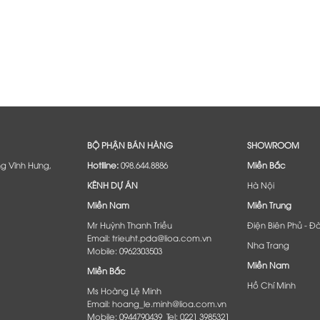
BỘ PHẬN BÁN HÀNG
SHOWROOM
ng Vĩnh Hưng,
Hotlline:
098.644.8886
Miền Bắc
KÊNH DỰ ÁN
Hà Nội
Miền Nam
Miền Trung
Mr Huỳnh Thanh Triều
Điện Biên Phủ - Đ
Email: trieuht.pda@lioa.com.vn
Nha Trang
Mobile: 0962303503
Miền Nam
Miền Bắc
Hồ Chí Minh
Ms Hoàng Lệ Minh
Email: hoang_le.minh@lioa.com.vn
Mobile: 0944790439 Tel: 0221 3985321