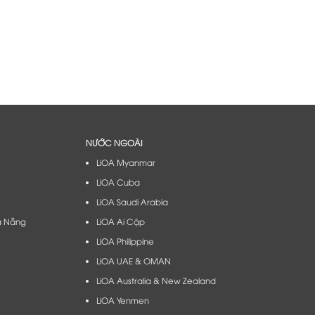
NƯỚC NGOÀI
LiOA Myanmar
LiOA Cuba
LiOA Saudi Arabia
à Nẵng​
LiOA Ai Cập
LiOA Philippine
LiOA UAE & OMAN
LiOA Australia & New Zealand
LiOA Yenmen