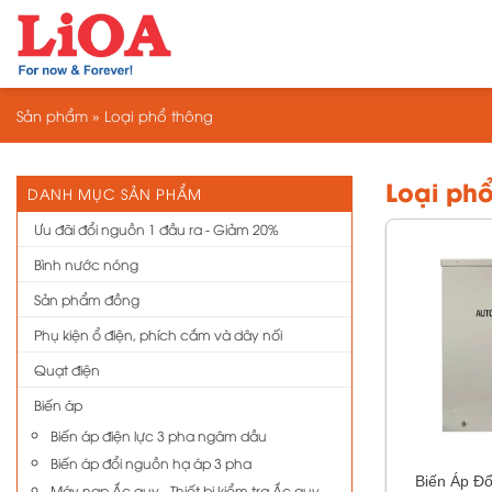
Chuyển
đến
nội
dung
Sản phẩm
»
Loại phổ thông
Loại ph
DANH MỤC SẢN PHẨM
Ưu đãi đổi nguồn 1 đầu ra - Giảm 20%
Bình nước nóng
Sản phẩm đồng
Phụ kiện ổ điện, phích cắm và dây nối
Quạt điện
Biến áp
Biến áp điện lực 3 pha ngâm dầu
Biến áp đổi nguồn hạ áp 3 pha
Biến Áp Đ
Máy nạp Ắc quy - Thiết bị kiểm tra Ắc quy