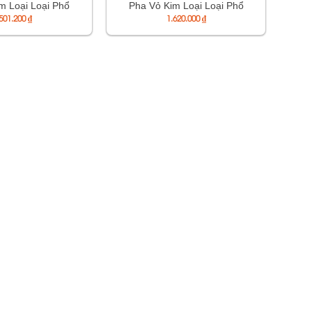
m Loại Loại Phổ
Pha Vỏ Kim Loại Loại Phổ
– Mã DN020K1
.501.200
₫
Thông – Mã DN030K1
1.620.000
₫