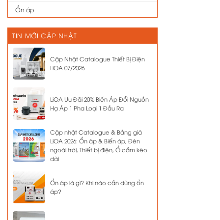
Ổn áp
TIN MỚI CẬP NHẬT
Cập Nhật Catalogue Thiết Bị Điện
LiOA 07/2026
LiOA Ưu Đãi 20% Biến Áp Đổi Nguồn
Hạ Áp 1 Pha Loại 1 Đầu Ra
Cập nhật Catalogue & Bảng giá
LiOA 2026: Ổn áp & Biến áp, Đèn
ngoài trời, Thiết bị điện, Ổ cắm kéo
dài
Ổn áp là gì? Khi nào cần dùng ổn
áp?