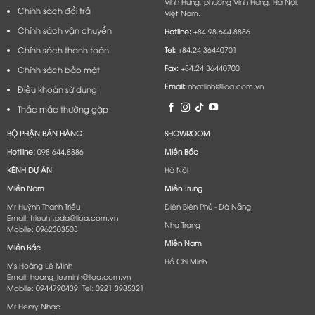
Vĩnh Hưng, phường Vĩnh Hưng, Hà Nội,
Chính sách đổi trả
Việt Nam.
Chính sách vận chuyển
Hotline:
+84.98.644.8886
Chính sách thanh toán
Tel:
+84.24.36440701
Fax:
+84.24.36440700
Chính sách bảo mật
Email:
nhatlinh@lioa.com.vn
Điều khoản sử dụng
Thắc mắc thường gặp
BỘ PHẬN BÁN HÀNG
SHOWROOM
Hotlline:
098.644.8886
Miền Bắc
KÊNH DỰ ÁN
Hà Nội
Miền Nam
Miền Trung
Mr Huỳnh Thanh Triều
Điện Biên Phủ - Đà Nẵng​
Email: trieuht.pda@lioa.com.vn
Nha Trang
Mobile: 0962303503
Miền Nam
Miền Bắc
Hồ Chí Minh
Ms Hoàng Lệ Minh
Email: hoang_le.minh@lioa.com.vn
Mobile: 0944790439 Tel: 0221 3985321
Mr Henry Nhạc