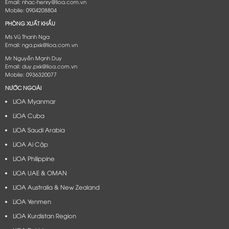
Email: nhac-henry@lioa.com.vn
Mobile: 0904208804
PHÒNG XUẤT KHẨU
Ms Vũ Thanh Nga
Email: nga.pxk@lioa.com.vn
Mr Nguyễn Mạnh Duy
Email: duy.pxk@lioa.com.vn
Mobile: 0936320077
NƯỚC NGOÀI
LiOA Myanmar
LiOA Cuba
LiOA Saudi Arabia
LiOA Ai Cập
LiOA Philippine
LiOA UAE & OMAN
LiOA Australia & New Zealand
LiOA Yenmen
LiOA Kurdistan Region