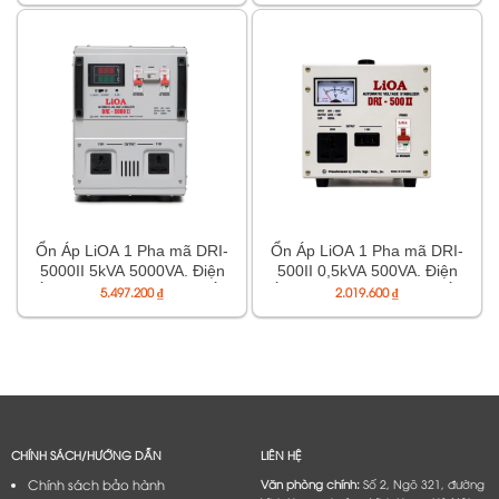
Ổn Áp LiOA 1 Pha mã DRI-
Ổn Áp LiOA 1 Pha mã DRI-
5000II 5kVA 5000VA. Điện
500II 0,5kVA 500VA. Điện
Áp Vào 90V÷250V, Điện Áp
Áp Vào 90V÷250V, Điện Áp
5.497.200
₫
2.019.600
₫
Ra 220V÷110V
Ra 220V÷110V
CHÍNH SÁCH/HƯỚNG DẪN
LIÊN HỆ
Chính sách bảo hành
Văn phòng chính:
Số 2, Ngõ 321, đường