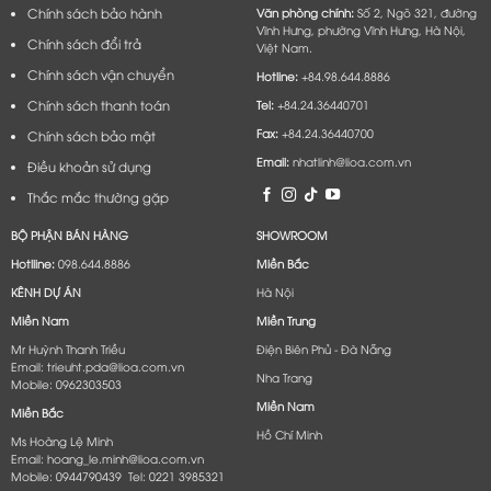
Chính sách bảo hành
Văn phòng chính:
Số 2, Ngõ 321, đường
Vĩnh Hưng, phường Vĩnh Hưng, Hà Nội,
Chính sách đổi trả
Việt Nam.
Chính sách vận chuyển
Hotline:
+84.98.644.8886
Chính sách thanh toán
Tel:
+84.24.36440701
Fax:
+84.24.36440700
Chính sách bảo mật
Email:
nhatlinh@lioa.com.vn
Điều khoản sử dụng
Thắc mắc thường gặp
BỘ PHẬN BÁN HÀNG
SHOWROOM
Hotlline:
098.644.8886
Miền Bắc
KÊNH DỰ ÁN
Hà Nội
Miền Nam
Miền Trung
Mr Huỳnh Thanh Triều
Điện Biên Phủ - Đà Nẵng​
Email: trieuht.pda@lioa.com.vn
Nha Trang
Mobile: 0962303503
Miền Nam
Miền Bắc
Hồ Chí Minh
Ms Hoàng Lệ Minh
Email: hoang_le.minh@lioa.com.vn
Mobile: 0944790439 Tel: 0221 3985321