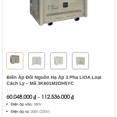
Biến Áp Đổi Nguồn Hạ Áp 3 Pha LiOA Loại
Cách Ly – Mã 3K601M2DH5YC
Khoảng
60.048.000
₫
–
112.536.000
₫
giá:
Điện áp vào:
380V
từ
60.048.000 ₫
Điện áp ra:
200V (220V)
đến