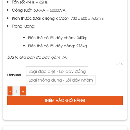
Tần số:
49Hz ~ 62Hz
112.536.000 ₫
Công suất:
60kVA = 60000VA
Kích thước (Dài x Rộng x Cao):
730 x 600 x 760mm
Trọng lượng:
Biến thể có lõi dây nhôm: 340kg
Biến thể có lõi dây đồng: 275kg
Lưu ý:
Giá bán đã bao gồm VAT
XÓA
Loại đặc biệt - Lõi dây đồng
Phân loại
Loại thông dụng - Lõi dây nhôm
Biến Áp Đổi Nguồn Hạ Áp 3 Pha LiOA Loại Cách Ly - Mã 3K601M2DH5YC số
THÊM VÀO GIỎ HÀNG