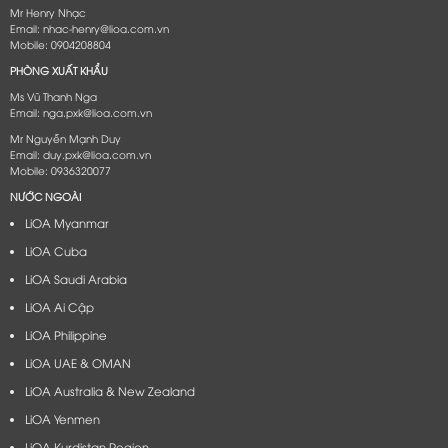
Mr Henry Nhạc
Email: nhac-henry@lioa.com.vn
Mobile: 0904208804
PHÒNG XUẤT KHẨU
Ms Vũ Thanh Nga
Email: nga.pxk@lioa.com.vn
Mr Nguyễn Mạnh Duy
Email: duy.pxk@lioa.com.vn
Mobile: 0936320077
NƯỚC NGOÀI
LiOA Myanmar
LiOA Cuba
LiOA Saudi Arabia
LiOA Ai Cập
LiOA Philippine
LiOA UAE & OMAN
LiOA Australia & New Zealand
LiOA Yenmen
LiOA Kurdistan Region