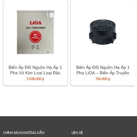
Biến Áp Đổi Nguồn Hạ Áp 1
Biến Áp Đổi Nguồn Hạ Áp 1
Pha Vỏ Kim Loại Loại Đặc
Pha LiOA – Biến Áp Truyền
Biệt – Mã DN020K2
Thống Loại Phổ Thông –
2.538.000
₫
756.000
₫
Mã DN012A
CHÍNH SÁCH/HƯỚNG DẪN
LIÊN HỆ