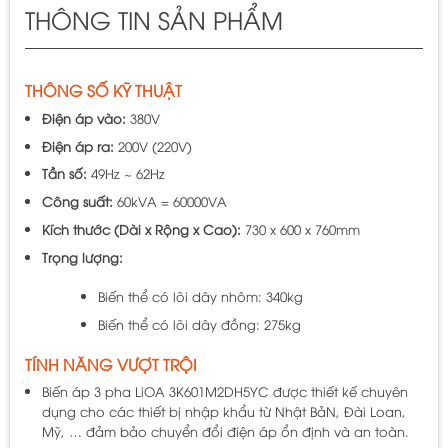
THÔNG TIN SẢN PHẨM
THÔNG SỐ KỸ THUẬT
Điện áp vào:
380V
Điện áp ra:
200V (220V)
Tần số:
49Hz ~ 62Hz
Công suất:
60kVA = 60000VA
Kích thước (Dài x Rộng x Cao):
730 x 600 x 760mm
Trọng lượng:
Biến thể có lõi dây nhôm: 340kg
Biến thể có lõi dây đồng: 275kg
TÍNH NĂNG VƯỢT TRỘI
Biến áp 3 pha LiOA 3K601M2DH5YC được thiết kế chuyên
dụng cho các thiết bị nhập khẩu từ Nhật BảN, Đài Loan,
Mỹ, … đảm bảo chuyển đổi điện áp ổn định và an toàn.