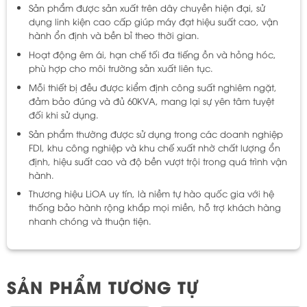
Sản phẩm được sản xuất trên dây chuyền hiện đại, sử
dụng linh kiện cao cấp giúp máy đạt hiệu suất cao, vận
hành ổn định và bền bỉ theo thời gian.
Hoạt động êm ái, hạn chế tối đa tiếng ồn và hỏng hóc,
phù hợp cho môi trường sản xuất liên tục.
Mỗi thiết bị đều được kiểm định công suất nghiêm ngặt,
đảm bảo đúng và đủ 60KVA, mang lại sự yên tâm tuyệt
đối khi sử dụng.
Sản phẩm thường được sử dụng trong các doanh nghiệp
FDI, khu công nghiệp và khu chế xuất nhờ chất lượng ổn
định, hiệu suất cao và độ bền vượt trội trong quá trình vận
hành.
Thương hiệu LiOA uy tín, là niềm tự hào quốc gia với hệ
thống bảo hành rộng khắp mọi miền, hỗ trợ khách hàng
nhanh chóng và thuận tiện.
SẢN PHẨM TƯƠNG TỰ