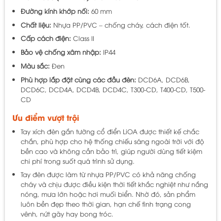
Đường kính khớp nối:
60 mm
Chất liệu:
Nhựa PP/PVC – chống cháy, cách điện tốt.
Cấp cách điện:
Class II
Bảo vệ chống xâm nhập:
IP44
Màu sắc:
Đen
Phù hợp lắp đặt cùng các đầu đèn:
DCD6A, DCD6B,
DCD6C, DCD4A, DCD4B, DCD4C, T300-CD, T400-CD, T500-
CD
Ưu điểm vượt trội
Tay xích đèn gắn tường cổ điển LiOA được thiết kế chắc
chắn, phù hợp cho hệ thống chiếu sáng ngoài trời với độ
bền cao và không cần bảo trì, giúp người dùng tiết kiệm
chi phí trong suốt quá trình sử dụng.
Tay đèn được làm từ nhựa PP/PVC có khả năng chống
cháy và chịu được điều kiện thời tiết khắc nghiệt như nắng
nóng, mưa lớn hoặc hơi muối biển. Nhờ đó, sản phẩm
luôn bền đẹp theo thời gian, hạn chế tình trạng cong
vênh, nứt gãy hay bong tróc.