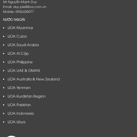
Mr Nguyễn Mạnh Duy
Email: duy.pxk@lioa.com.vn
Mobile: 0936320077
NƯỚC NGOÀI
LiOA Myanmar
LiOA Cuba
LiOA Saudi Arabia
LiOA Ai Cập
LiOA Philippine
LiOA UAE & OMAN
LiOA Australia & New Zealand
LiOA Yenmen
LiOA Kurdistan Region
LiOA Pakistan
LiOA Indonesia
LiOA Libya