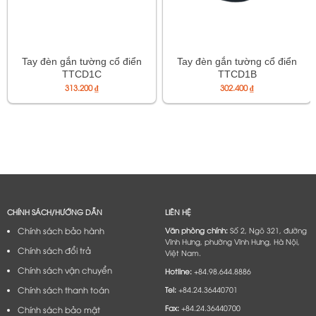
Tay đèn gắn tường cổ điển
Tay đèn gắn tường cổ điển
TTCD1C
TTCD1B
313.200
₫
302.400
₫
CHÍNH SÁCH/HƯỚNG DẪN
LIÊN HỆ
Chính sách bảo hành
Văn phòng chính:
Số 2, Ngõ 321, đường
Vĩnh Hưng, phường Vĩnh Hưng, Hà Nội,
Chính sách đổi trả
Việt Nam.
Chính sách vận chuyển
Hotline:
+84.98.644.8886
Chính sách thanh toán
Tel:
+84.24.36440701
Fax:
+84.24.36440700
Chính sách bảo mật