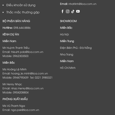
Email:
nhatlinh@lioa.com.vn
Điều khoản sử dụng
Thắc mắc thường gặp
BỘ PHẬN BÁN HÀNG
SHOWROOM
Hotlline:
098.644.8886
Miền Bắc
KÊNH DỰ ÁN
Hà Nội
Miền Nam
Miền Trung
Mr Huỳnh Thanh Triều
Điện Biên Phủ - Đà Nẵng​
Email: trieuht.pda@lioa.com.vn
Nha Trang
Mobile: 0962303503
Miền Nam
Miền Bắc
Hồ Chí Minh
Ms Hoàng Lệ Minh
Email: hoang_le.minh@lioa.com.vn
Mobile: 0944790439 Tel: 0221 3985321
Mr Henry Nhạc
Email: nhac-henry@lioa.com.vn
Mobile: 0904208804
PHÒNG XUẤT KHẨU
Ms Vũ Thanh Nga
Email: nga.pxk@lioa.com.vn