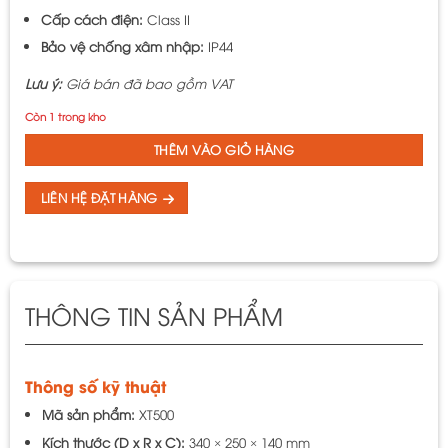
Cấp cách điện:
Class II
Bảo vệ chống xâm nhập:
IP44
Lưu ý:
Giá bán đã bao gồm VAT
Còn 1 trong kho
THÊM VÀO GIỎ HÀNG
LIÊN HỆ ĐẶT HÀNG
THÔNG TIN SẢN PHẨM
Thông số kỹ thuật
Mã sản phẩm:
XT500
Kích thước (D x R x C):
340 × 250 × 140 mm