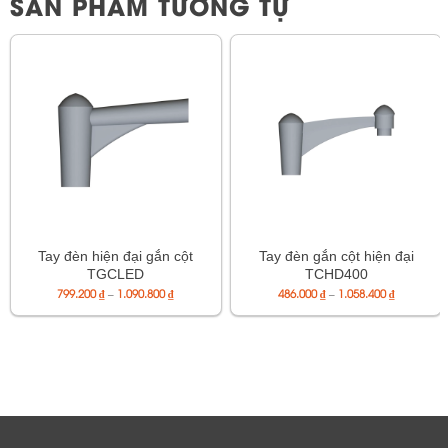
SẢN PHẨM TƯƠNG TỰ
Tay đèn hiện đại gắn cột
Tay đèn gắn cột hiện đại
TGCLED
TCHD400
Khoảng
Khoảng
799.200
₫
–
1.090.800
₫
486.000
₫
–
1.058.400
₫
giá:
giá:
từ
từ
799.200 ₫
486.000 ₫
đến
đến
1.090.800 ₫
1.058.400 