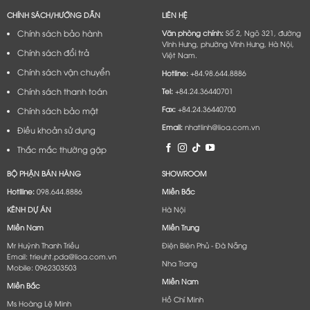
CHÍNH SÁCH/HƯỚNG DẪN
LIÊN HỆ
Chính sách bảo hành
Văn phòng chính:
Số 2, Ngõ 321, đường
Vĩnh Hưng, phường Vĩnh Hưng, Hà Nội,
Chính sách đổi trả
Việt Nam.
Chính sách vận chuyển
Hotline:
+84.98.644.8886
Chính sách thanh toán
Tel:
+84.24.36440701
Fax:
+84.24.36440700
Chính sách bảo mật
Email:
nhatlinh@lioa.com.vn
Điều khoản sử dụng
Thắc mắc thường gặp
BỘ PHẬN BÁN HÀNG
SHOWROOM
Hotlline:
098.644.8886
Miền Bắc
KÊNH DỰ ÁN
Hà Nội
Miền Nam
Miền Trung
Mr Huỳnh Thanh Triều
Điện Biên Phủ - Đà Nẵng​
Email: trieuht.pda@lioa.com.vn
Nha Trang
Mobile: 0962303503
Miền Nam
Miền Bắc
Hồ Chí Minh
Ms Hoàng Lệ Minh