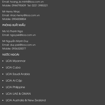
Email: hoang_le.minh@lioa.com.vn
Mobile: 0944790439 Tel: 0221 3985321
Mr Henry Nhạc
Email: nhac-henry@lioa.com.vn
Mobile: 0904208804
PHÒNG XUẤT KHẨU
Ms Vũ Thanh Nga
Email: nga.pxk@lioa.com.vn
Mr Nguyễn Mạnh Duy
Email: duy.pxk@lioa.com.vn
Mobile: 0936320077
NƯỚC NGOÀI
LiOA Myanmar
LiOA Cuba
LiOA Saudi Arabia
LiOA Ai Cập
LiOA Philippine
LiOA UAE & OMAN
LiOA Australia & New Zealand