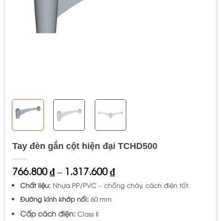
Tay đèn gắn cột hiện đại TCHD500
Khoảng
766.800
₫
–
1.317.600
₫
giá:
Chất liệu:
Nhựa PP/PVC – chống cháy, cách điện tốt.
từ
766.800 ₫
Đường kính khớp nối:
60 mm
đến
Cấp cách điện:
Class II
1.317.600 ₫