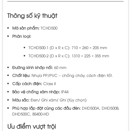
Thông số kỹ thuật
Mã sản phẩm:
TCHD500
Phân loại:
TCHD500-1 (D x R x C): 710 × 260 × 205 mm
TCHD500-2 (D x R x C): 1310 × 225 × 355 mm
Đường kính khớp nối:
60 mm
Chất liệu:
Nhựa PP/PVC – chống cháy, cách điện tốt.
Cấp cách điện:
Class II
Bảo vệ chống xâm nhập:
IP44
Màu sắc:
Đen/ Ghi xám/ Ghi (tùy chọn)
Phù hợp lắp đặt cùng các đầu đèn:
DHD500A, DHD500B,
DHD500C, BS400-HD
Ưu điểm vượt trội