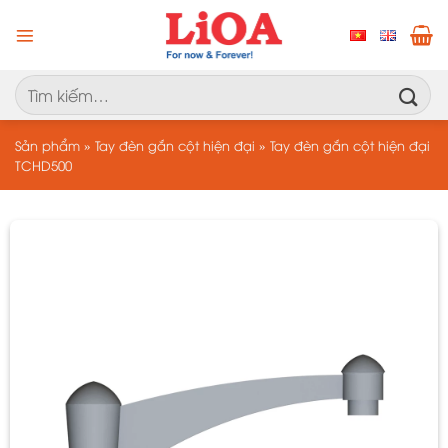
Chuyển
đến
nội
dung
Tìm
kiếm:
Sản phẩm
»
Tay đèn gắn cột hiện đại
»
Tay đèn gắn cột hiện đại
TCHD500