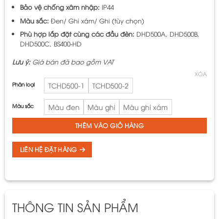
Bảo vệ chống xâm nhập:
IP44
Màu sắc:
Đen/ Ghi xám/ Ghi (tùy chọn)
Phù hợp lắp đặt cùng các đầu đèn:
DHD500A, DHD500B,
DHD500C, BS400-HD
Lưu ý:
Giá bán đã bao gồm VAT
XÓA
Phân loại
TCHD500-1
TCHD500-2
Màu sắc
Màu đen
Màu ghi
Màu ghi xám
THÊM VÀO GIỎ HÀNG
LIÊN HỆ ĐẶT HÀNG
THÔNG TIN SẢN PHẨM