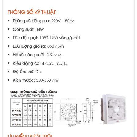
THÔNG SỐ KỸ THUẬT
Thông số động cơ:
220V – 50Hz
Công suất:
34W
Tốc độ quạt:
1050-1250 vòng/phút
Lưu lượng gió ra:
860m3/h
Hệ số công suất:
0.9 𝑐𝑜𝑠𝜙
Kiểu động cơ:
4 cực – có tụ
Độ ồn:
<60 Db
Kích thước:
350x350mm
ƯU ĐIỂM VƯỢT TRỘI