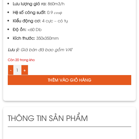
Lưu lượng gió ra:
860m3/h
Hệ số công suất:
0.9 𝑐𝑜𝑠𝜙
Kiểu động cơ:
4 cực – có tụ
Độ ồn:
<60 Db
Kích thước:
350x350mm
Lưu ý:
Giá bán đã bao gồm VAT
Còn 20 trong kho
Quạt thông gió gắn tường LiOA mã EVF25B2 số lượng
THÊM VÀO GIỎ HÀNG
THÔNG TIN SẢN PHẨM