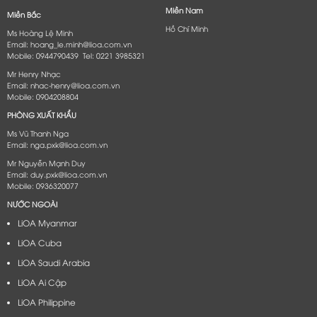
Miền Nam
Miền Bắc
Hồ Chí Minh
Ms Hoàng Lệ Minh
Email: hoang_le.minh@lioa.com.vn
Mobile: 0944790439 Tel: 0221 3985321
Mr Henry Nhạc
Email: nhac-henry@lioa.com.vn
Mobile: 0904208804
PHÒNG XUẤT KHẨU
Ms Vũ Thanh Nga
Email: nga.pxk@lioa.com.vn
Mr Nguyễn Mạnh Duy
Email: duy.pxk@lioa.com.vn
Mobile: 0936320077
NƯỚC NGOÀI
LiOA Myanmar
LiOA Cuba
LiOA Saudi Arabia
LiOA Ai Cập
LiOA Philippine