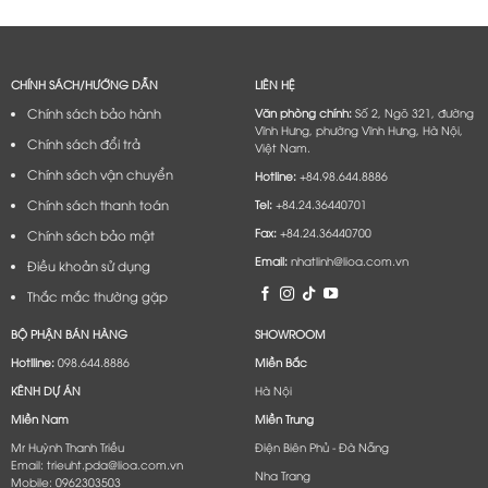
CHÍNH SÁCH/HƯỚNG DẪN
LIÊN HỆ
Chính sách bảo hành
Văn phòng chính:
Số 2, Ngõ 321, đường
Vĩnh Hưng, phường Vĩnh Hưng, Hà Nội,
Chính sách đổi trả
Việt Nam.
Chính sách vận chuyển
Hotline:
+84.98.644.8886
Chính sách thanh toán
Tel:
+84.24.36440701
Fax:
+84.24.36440700
Chính sách bảo mật
Email:
nhatlinh@lioa.com.vn
Điều khoản sử dụng
Thắc mắc thường gặp
BỘ PHẬN BÁN HÀNG
SHOWROOM
Hotlline:
098.644.8886
Miền Bắc
KÊNH DỰ ÁN
Hà Nội
Miền Nam
Miền Trung
Mr Huỳnh Thanh Triều
Điện Biên Phủ - Đà Nẵng​
Email: trieuht.pda@lioa.com.vn
Nha Trang
Mobile: 0962303503