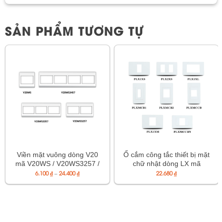
SẢN PHẨM TƯƠNG TỰ
Viền mặt vuông dòng V20
Ổ cắm công tắc thiết bị mặt
mã V20WS / V20WS3257 /
chữ nhật dòng LX mã
V20WS3357 / V20WS3457
Khoảng
PLX1XS / PLX2XS / PLX1XL
6.100
₫
–
24.400
₫
22.680
₫
giá:
/ PLX1XM / PLXMCB1 /
từ
6.100 ₫
PLXMCB2 / PLXMCCB /
đến
PLXMCCBN
24.400 ₫