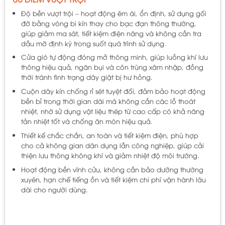
Độ bền vượt trội – hoạt động êm ái, ổn định
, sử dụng gối
đỡ bằng vòng bi kín thay cho bạc đạn thông thường,
giúp giảm ma sát, tiết kiệm điện năng và không cần tra
dầu mỡ định kỳ trong suốt quá trình sử dụng.
Cửa gió tự động đóng mở thông minh
, giúp luồng khí lưu
thông hiệu quả, ngăn bụi và côn trùng xâm nhập, đồng
thời tránh tình trạng dây giật bị hư hỏng.
Cuộn dây kín chống rỉ sét tuyệt đối
, đảm bảo hoạt động
bền bỉ trong thời gian dài mà không cần các lỗ thoát
nhiệt, nhờ sử dụng
vật liệu thép từ cao cấp
có khả năng
tản nhiệt tốt và chống ăn mòn hiệu quả.
Thiết kế chắc chắn, an toàn và tiết kiệm điện
, phù hợp
cho cả không gian dân dụng lẫn công nghiệp, giúp cải
thiện lưu thông không khí và giảm nhiệt độ môi trường.
Hoạt động bền vĩnh cửu
, không cần bảo dưỡng thường
xuyên, hạn chế tiếng ồn và tiết kiệm chi phí vận hành lâu
dài cho người dùng.