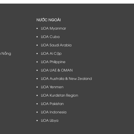
NƯỚC NGOÀI
LiOA Myanmar
LiOA Cuba
LiOA Saudi Arabia
à Nẵng​
LiOA Ai Cập
LiOA Philippine
LiOA UAE & OMAN
LiOA Australia & New Zealand
LiOA Yenmen
LiOA Kurdistan Region
LiOA Pakistan
LiOA Indonesia
LiOA Libya