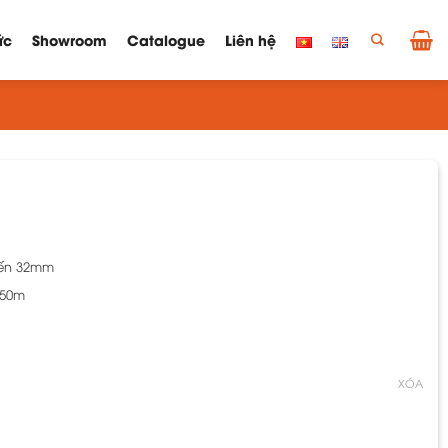
ức
Showroom
Catalogue
Liên hệ
hoảng
á:
ến 32mm
9.756 ₫
 50m
ến
0.420 ₫
XÓA