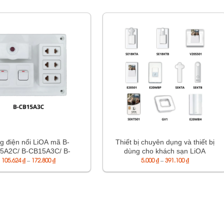
g điện nổi LiOA mã B-
Thiết bị chuyên dụng và thiết bị
5A2C/ B-CB15A3C/ B-
dùng cho khách sạn LiOA
Khoảng
Khoảng
15A3D/ B-CB15A3DG
105.624
₫
–
172.800
₫
5.000
₫
–
391.100
₫
giá:
giá:
từ
từ
105.624 ₫
5.000 ₫
đến
đến
172.800 ₫
391.100 ₫