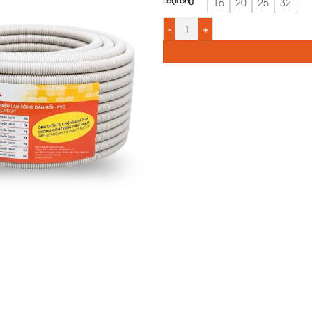
Loại ống
16
20
25
32
Ống luồn đàn hồi LiOA số lượng