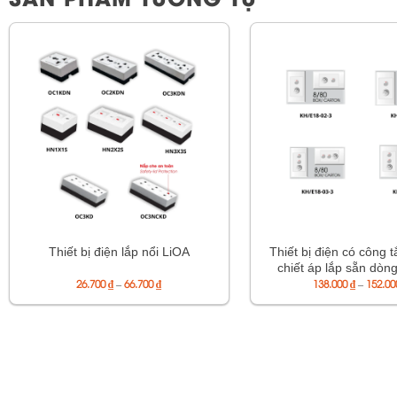
Thiết bị điện có công t
Thiết bị điện lắp nổi LiOA
chiết áp lắp sẵn dòn
Khoảng
26.700
₫
–
66.700
₫
KH/E18-02-3/ KH/E1
138.000
₫
–
152.0
giá:
KH/E18-03-3/ KH/E
từ
26.700 ₫
đến
66.700 ₫