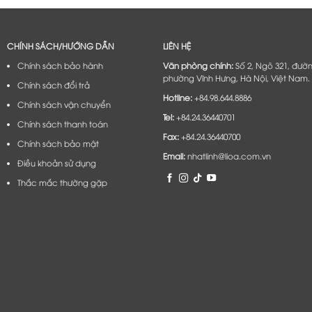
CHÍNH SÁCH/HƯỚNG DẪN
LIÊN HỆ
Chính sách bảo hành
Văn phòng chính:
Số 2, Ngõ 321, đườ
phường Vĩnh Hưng, Hà Nội, Việt Nam.
Chính sách đổi trả
Hotline:
+84.98.644.8886
Chính sách vận chuyển
Tel:
+84.24.36440701
Chính sách thanh toán
Fax:
+84.24.36440700
Chính sách bảo mật
Email:
nhatlinh@lioa.com.vn
Điều khoản sử dụng
Thắc mắc thường gặp