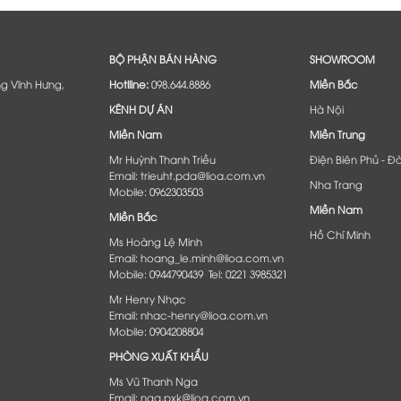
BỘ PHẬN BÁN HÀNG
SHOWROOM
ng Vĩnh Hưng,
Hotlline:
098.644.8886
Miền Bắc
KÊNH DỰ ÁN
Hà Nội
Miền Nam
Miền Trung
Mr Huỳnh Thanh Triều
Điện Biên Phủ - Đ
Email: trieuht.pda@lioa.com.vn
Nha Trang
Mobile: 0962303503
Miền Nam
Miền Bắc
Hồ Chí Minh
Ms Hoàng Lệ Minh
Email: hoang_le.minh@lioa.com.vn
Mobile: 0944790439 Tel: 0221 3985321
Mr Henry Nhạc
Email: nhac-henry@lioa.com.vn
Mobile: 0904208804
PHÒNG XUẤT KHẨU
Ms Vũ Thanh Nga
Email: nga.pxk@lioa.com.vn