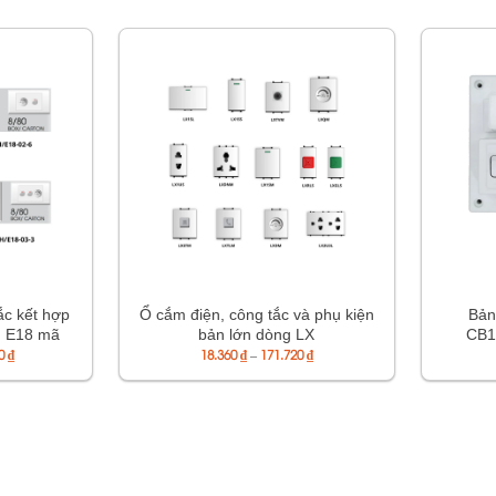
ắc kết hợp
Ổ cắm điện, công tắc và phụ kiện
Bản
g E18 mã
bản lớn dòng LX
CB1
Khoảng
Khoảng
8-02-6/
00
₫
18.360
₫
–
171.720
₫
CB
giá:
giá:
18-03-8
từ
từ
138.000 ₫
18.360 ₫
đến
đến
152.000 ₫
171.720 ₫