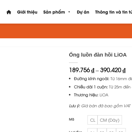
Giới thiệu
Sản phẩm
Dự án
Thông tin và tin t
Ống luồn đàn hồi LiOA
K
189.756
₫
–
390.420
₫
gi
Đường kính ngoài:
Từ 16mm đ
từ
18
Chiều dài 1 cuộn:
Từ 25m đến
đ
Thương hiệu:
LiOA
39
Lưu ý:
Giá bán đã bao gồm VAT
Mã
CL
CM (Dày)