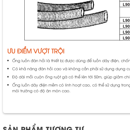
ƯU ĐIỂM VƯỢT TRỘI
Ống luồn đàn hồi là thiết bị được dùng để luồn dây điện, c
Có khả năng đàn hồi cao và không cần phải sử dụng dụng cụ
Độ dài mỗi cuộn ống ruột gà có thể lên tới 50m, giúp giảm ch
Ống luồn dây điện mềm có linh hoạt cao, có thể sử dụng tron
môi trường có độ ăn mòn cao.
SẢN PHẨM TƯƠNG TỰ