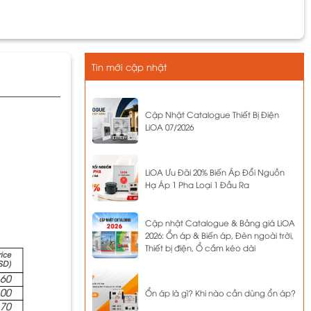
Tin mới cập nhật
Cập Nhật Catalogue Thiết Bị Điện
LiOA 07/2026
LiOA Ưu Đãi 20% Biến Áp Đổi Nguồn
Hạ Áp 1 Pha Loại 1 Đầu Ra
Cập nhật Catalogue & Bảng giá LiOA
2026: Ổn áp & Biến áp, Đèn ngoài trời,
Thiết bị điện, Ổ cắm kéo dài
Ổn áp là gì? Khi nào cần dùng ổn áp?