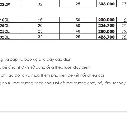
hống va đập và bảo vệ cho dây cáp điện
 bẻ ống như khi sử dụng ống thép luồn dây điện
i phí lao động và mua thêm phụ kiện để kết nối chiều dài
g nhiều môi trường khác nhau kể cả môi trường cháy nổ, ẩm ướt hay