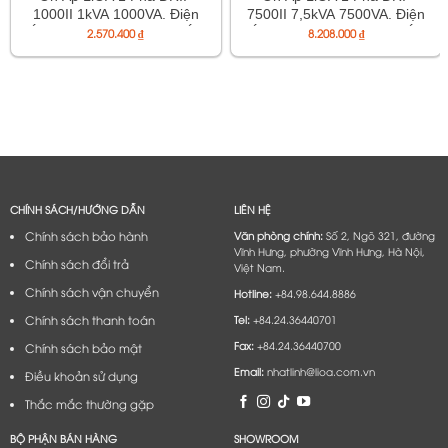
1000II 1kVA 1000VA. Điện
7500II 7,5kVA 7500VA. Điện
Áp Vào 50V÷250V, Điện Áp
Áp Vào 90V÷250V, Điện Áp
2.570.400
₫
8.208.000
₫
Ra 220V÷110V
Ra 220V÷110V
CHÍNH SÁCH/HƯỚNG DẪN
LIÊN HỆ
Chính sách bảo hành
Văn phòng chính:
Số 2, Ngõ 321, đường
Vĩnh Hưng, phường Vĩnh Hưng, Hà Nội,
Chính sách đổi trả
Việt Nam.
Chính sách vận chuyển
Hotline:
+84.98.644.8886
Chính sách thanh toán
Tel:
+84.24.36440701
Fax:
+84.24.36440700
Chính sách bảo mật
Email:
nhatlinh@lioa.com.vn
Điều khoản sử dụng
Thắc mắc thường gặp
BỘ PHẬN BÁN HÀNG
SHOWROOM