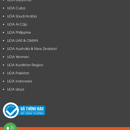
LiOA Cuba
LiOA Saudi Arabia
LiOA Ai Cập
LiOA Philippine
LiOA UAE & OMAN
LiOA Australia & New Zealand
LiOA Yenmen
LiOA Kurdistan Region
LiOA Pakistan
LiOA Indonesia
LiOA Libya