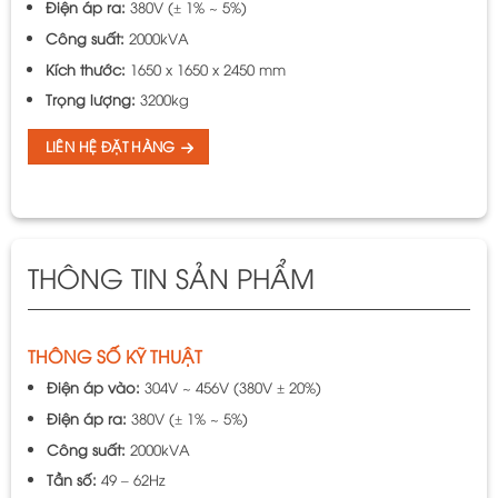
Điện áp ra:
380V (± 1% ~ 5%)
Công suất:
2000kVA
Kích thước:
1650 x 1650 x 2450 mm
Trọng lượng:
3200kg
LIÊN HỆ ĐẶT HÀNG
THÔNG TIN SẢN PHẨM
THÔNG SỐ KỸ THUẬT
Điện áp vào:
304V ~ 456V (380V ± 20%)
Điện áp ra:
380V (± 1% ~ 5%)
Công suất:
2000kVA
Tần số:
49 – 62Hz