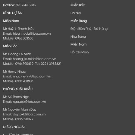
Hotlline:
098.644.8886
Miền Bắc
KÊNH DỰ ÁN
Hà Nội
Miền Nam
Miền Trung
Mr Huỳnh Thanh Triều
Điện Biên Phủ - Đà Nẵng​
Email: trieuht.pda@lioa.com.vn
Nha Trang
Mobile: 0962303503
Miền Nam
Miền Bắc
Hồ Chí Minh
Ms Hoàng Lệ Minh
Email: hoang_le.minh@lioa.com.vn
Mobile: 0944790439 Tel: 0221 3985321
Mr Henry Nhạc
Email: nhac-henry@lioa.com.vn
Mobile: 0904208804
PHÒNG XUẤT KHẨU
Ms Vũ Thanh Nga
Email: nga.pxk@lioa.com.vn
Mr Nguyễn Mạnh Duy
Email: duy.pxk@lioa.com.vn
Mobile: 0936320077
NƯỚC NGOÀI
LiOA Myanmar