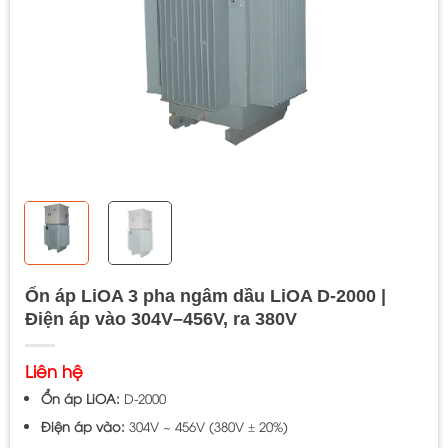
Ổn áp LiOA 3 pha ngâm dầu LiOA D-2000 |
Điện áp vào 304V–456V, ra 380V
Liên hệ
Ổn áp LiOA:
D-2000
Điện áp vào:
304V ~ 456V (380V ± 20%)