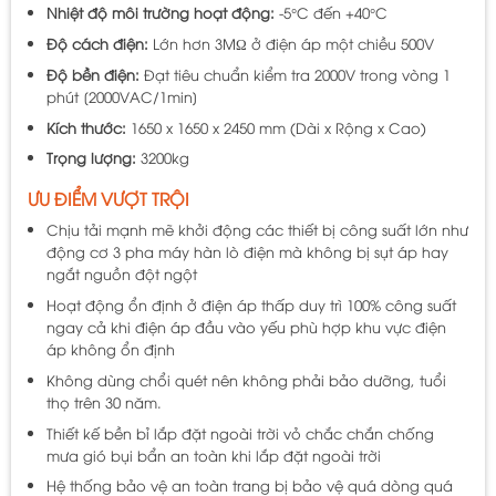
Nhiệt độ môi trường hoạt động:
-5°C đến +40°C
Độ cách điện:
Lớn hơn 3MΩ ở điện áp một chiều 500V
Độ bền điện:
Đạt tiêu chuẩn kiểm tra 2000V trong vòng 1
phút [2000VAC/1min]
Kích thước:
1650 x 1650 x 2450 mm (Dài x Rộng x Cao)
Trọng lượng:
3200kg
ƯU ĐIỂM VƯỢT TRỘI
Chịu tải mạnh mẽ khởi động các thiết bị công suất lớn như
động cơ 3 pha máy hàn lò điện mà không bị sụt áp hay
ngắt nguồn đột ngột
Hoạt động ổn định ở điện áp thấp duy trì 100% công suất
ngay cả khi điện áp đầu vào yếu phù hợp khu vực điện
áp không ổn định
Không dùng chổi quét nên không phải bảo dưỡng, tuổi
thọ trên 30 năm.
Thiết kế bền bỉ lắp đặt ngoài trời vỏ chắc chắn chống
mưa gió bụi bẩn an toàn khi lắp đặt ngoài trời
Hệ thống bảo vệ an toàn trang bị bảo vệ quá dòng quá