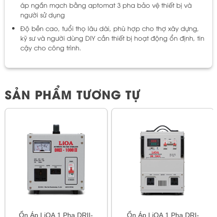
áp ngắn mạch bằng aptomat 3 pha bảo vệ thiết bị và
người sử dụng
Độ bền cao, tuổi thọ lâu dài, phù hợp cho thợ xây dựng,
kỹ sư và người dùng DIY cần thiết bị hoạt động ổn định, tin
cậy cho công trình.
SẢN PHẨM TƯƠNG TỰ
Ổn Áp LiOA 1 Pha DRII-
Ổn Áp LiOA 1 Pha DRI-