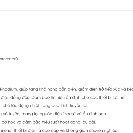
rference)
hodium, giúp tăng khả năng dẫn điện, giảm điện trở tiếp xúc và kéo 
iện đồng đều, đảm bảo tín hiệu ổn định cho các thiết bị kết nối.
 chế tác động nhiệt trong quá trình truyền tải.
 vô tuyến, mang lại nguồn điện “sạch” và ổn định hơn.
h cơ học và đảm bảo hiệu suất hoạt động lâu dài.
i-end, thiết bị điện tử cao cấp và không gian chuyên nghiệp.