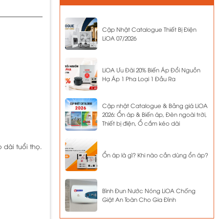
Cập Nhật Catalogue Thiết Bị Điện
LiOA 07/2026
LiOA Ưu Đãi 20% Biến Áp Đổi Nguồn
Hạ Áp 1 Pha Loại 1 Đầu Ra
Cập nhật Catalogue & Bảng giá LiOA
2026: Ổn áp & Biến áp, Đèn ngoài trời,
Thiết bị điện, Ổ cắm kéo dài
dài tuổi thọ.
Ổn áp là gì? Khi nào cần dùng ổn áp?
Bình Đun Nước Nóng LiOA Chống
Giật An Toàn Cho Gia Đình