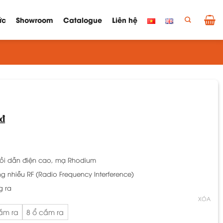
ức
Showroom
Catalogue
Liên hệ
Khoảng
₫
giá:
từ
2.000.000 ₫
đến
i dẫn điện cao, mạ Rhodium
3.000.000 ₫
nhiễu RF (Radio Frequency Interference)
g ra
XÓA
ắm ra
8 ổ cắm ra