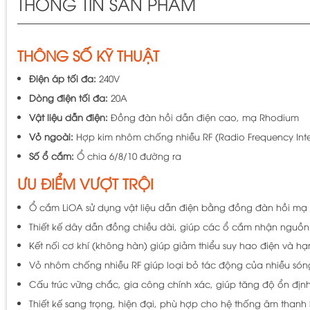
THÔNG TIN SẢN PHẨM
THÔNG SỐ KỸ THUẬT
Điện áp tối đa:
240V
Dòng điện tối đa:
20A
Vật liệu dẫn điện:
Đồng đàn hồi dẫn điện cao, mạ Rhodium
Vỏ ngoài:
Hợp kim nhôm chống nhiễu RF (Radio Frequency Inte
Số ổ cắm:
Ổ chia 6/8/10 đường ra
ƯU ĐIỂM VƯỢT TRỘI
Ổ cắm LiOA sử dụng
vật liệu dẫn điện bằng đồng đàn hồi mạ R
Thiết kế dây dẫn đồng chiều dài, giúp các ổ cắm nhận nguồn đ
Kết nối cơ khí (không hàn) giúp giảm thiểu suy hao điện và hạn
Vỏ nhôm chống nhiễu RF giúp loại bỏ tác động của nhiễu sóng
Cấu trúc vững chắc, gia công chính xác, giúp tăng độ ổn địn
Thiết kế sang trọng, hiện đại
, phù hợp cho hệ thống âm thanh h