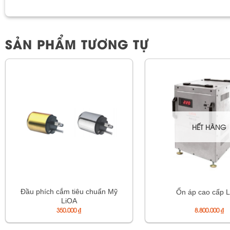
SẢN PHẨM TƯƠNG TỰ
HẾT HÀNG
Đầu phích cắm tiêu chuẩn Mỹ
Ổn áp cao cấp 
LiOA
350.000
₫
8.800.000
₫