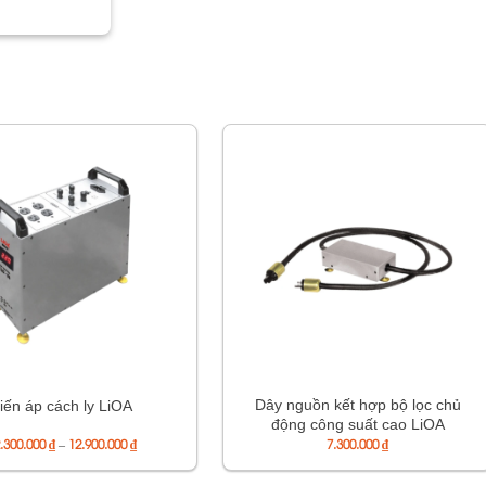
Dây nguồn kết hợp bộ lọc chủ
iến áp cách ly LiOA
động công suất cao LiOA
Khoảng
.300.000
₫
–
12.900.000
₫
7.300.000
₫
giá:
từ
12.300.000 ₫