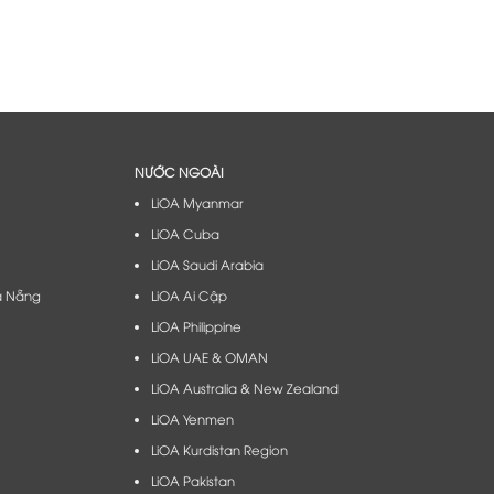
đến
12.900.000 ₫
NƯỚC NGOÀI
LiOA Myanmar
LiOA Cuba
LiOA Saudi Arabia
à Nẵng​
LiOA Ai Cập
LiOA Philippine
LiOA UAE & OMAN
LiOA Australia & New Zealand
LiOA Yenmen
LiOA Kurdistan Region
LiOA Pakistan