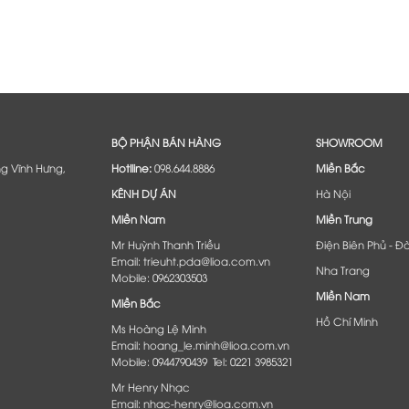
đến
3.900.000 ₫
BỘ PHẬN BÁN HÀNG
SHOWROOM
ng Vĩnh Hưng,
Hotlline:
098.644.8886
Miền Bắc
KÊNH DỰ ÁN
Hà Nội
Miền Nam
Miền Trung
Mr Huỳnh Thanh Triều
Điện Biên Phủ - Đ
Email: trieuht.pda@lioa.com.vn
Nha Trang
Mobile: 0962303503
Miền Nam
Miền Bắc
Hồ Chí Minh
Ms Hoàng Lệ Minh
Email: hoang_le.minh@lioa.com.vn
Mobile: 0944790439 Tel: 0221 3985321
Mr Henry Nhạc
Email: nhac-henry@lioa.com.vn