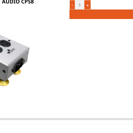
Ổ cắm trung tâm LiOA số lượng