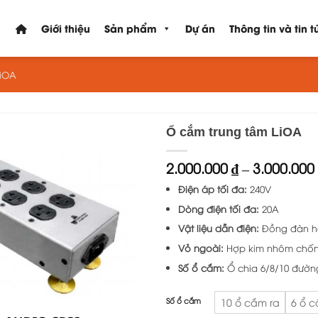
Giới thiệu
Sản phẩm
Dự án
Thông tin và tin t
LiOA
Ổ cắm trung tâm LiOA
2.000.000
₫
–
3.000.000
Điện áp tối đa:
240V
Dòng điện tối đa:
20A
Vật liệu dẫn điện:
Đồng đàn hồ
Vỏ ngoài:
Hợp kim nhôm chống 
Số ổ cắm:
Ổ chia 6/8/10 đườn
Số ổ cắm
10 ổ cắm ra
6 ổ c