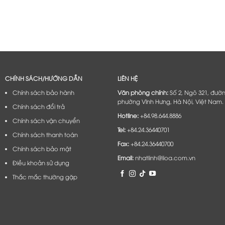
CHÍNH SÁCH/HƯỚNG DẪN
LIÊN HỆ
Chính sách bảo hành
Văn phòng chính:
Số 2, Ngõ 321, đườ
phường Vĩnh Hưng, Hà Nội, Việt Nam.
Chính sách đổi trả
Hotline:
+84.98.644.8886
Chính sách vận chuyển
Tel:
+84.24.36440701
Chính sách thanh toán
Fax:
+84.24.36440700
Chính sách bảo mật
Email:
nhatlinh@lioa.com.vn
Điều khoản sử dụng
Thắc mắc thường gặp