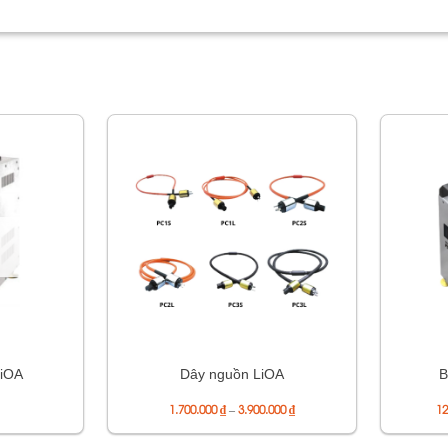
LiOA
Dây nguồn LiOA
B
Khoảng
1.700.000
₫
–
3.900.000
₫
12
giá:
từ
1.700.000 ₫