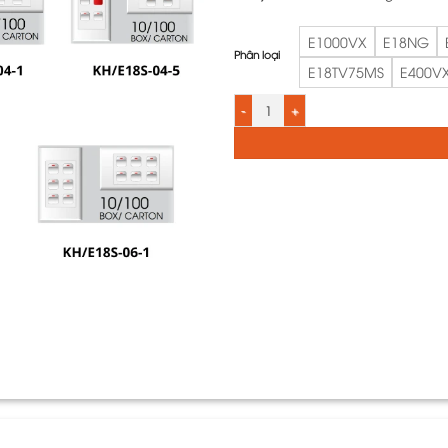
E1000VX
E18NG
Phân loại
E18TV75MS
E400V
Hạt phụ kiện tròn thiết bị điện cho 