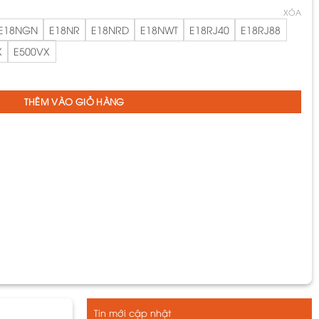
XÓA
E18NGN
E18NR
E18NRD
E18NWT
E18RJ40
E18RJ88
X
E500VX
dòng E18 mã E18NGN/ E18NRD/ E18NWT/ E18NG/ E18NR/ E18TV75MS/ E18RJ40/ E18RJ
THÊM VÀO GIỎ HÀNG
Tin mới cập nhật