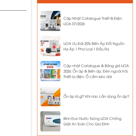
Cập Nhật Catalogue Thiết Bị Điện
LiOA 07/2026
LiOA Ưu Đãi 20% Biến Áp Đổi Nguồn
Hạ Áp 1 Pha Loại 1 Đầu Ra
Cập nhật Catalogue & Bảng giá LiOA
2026: Ổn áp & Biến áp, Đèn ngoài trời,
Thiết bị điện, Ổ cắm kéo dài
Ổn áp là gì? Khi nào cần dùng ổn áp?
Bình Đun Nước Nóng LiOA Chống
Giật An Toàn Cho Gia Đình