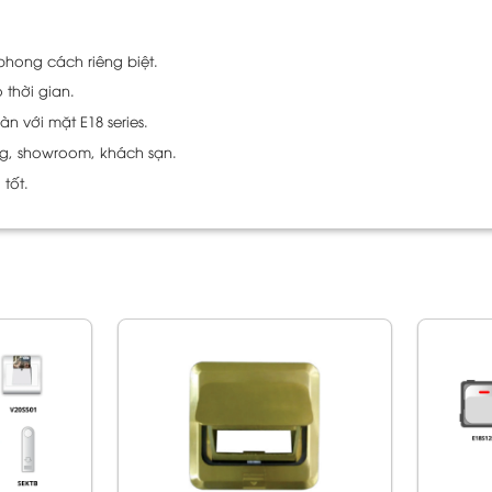
phong cách riêng biệt.
thời gian.
n với mặt E18 series.
ng, showroom, khách sạn.
tốt.