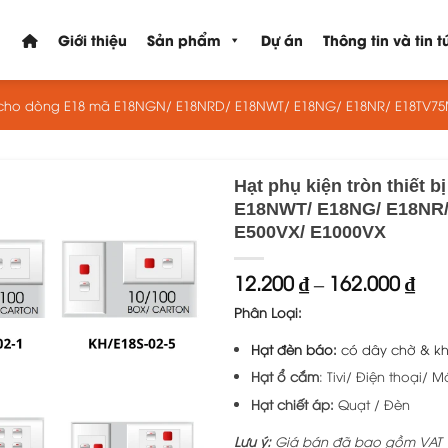
Giới thiệu
Sản phẩm
Dự án
Thông tin và tin t
iện cho dòng E18 mã E18NGN/ E18NRD/ E18NWT/ E18NG/ E18NR/ E18TV75
Hạt phụ kiện tròn thiết
E18NWT/ E18NG/ E18NR/
E500VX/ E1000VX
Kh
12.200
₫
–
162.000
₫
giá
Phân Loại:
từ
12.
Hạt đèn báo:
có dây chờ & k
đế
162
Hạt ổ cắm
: Tivi/ Điện thoại/ M
Hạt chiết áp:
Quạt / Đèn
Lưu ý:
Giá bán đã bao gồm VAT