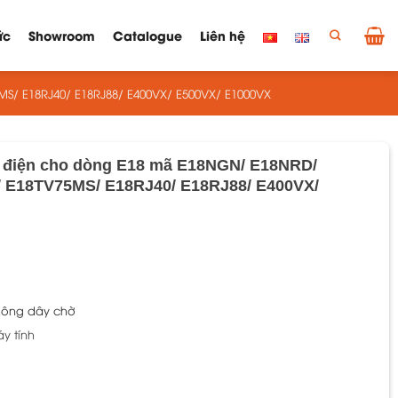
ức
Showroom
Catalogue
Liên hệ
MS/ E18RJ40/ E18RJ88/ E400VX/ E500VX/ E1000VX
 bị điện cho dòng E18 mã E18NGN/ E18NRD/
 E18TV75MS/ E18RJ40/ E18RJ88/ E400VX/
oảng
:
200 ₫
hông dây chờ
n
.000 ₫
áy tính