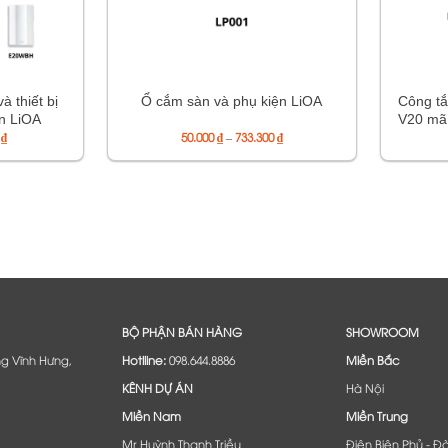
à thiết bị
Công tắ
Ổ cắm sàn và phụ kiện LiOA
n LiOA
V20 mã
Khoảng
Khoảng
0
₫
50.000
₫
–
733.300
₫
E18SM 
giá:
giá:
từ
từ
5.000 ₫
50.000 ₫
đến
đến
391.100 ₫
733.300 ₫
BỘ PHẬN BÁN HÀNG
SHOWROOM
ng Vĩnh Hưng,
Hotlline:
098.644.8886
Miền Bắc
KÊNH DỰ ÁN
Hà Nội
Miền Nam
Miền Trung
Mr Huỳnh Thanh Triều
Điện Biên Phủ - Đ