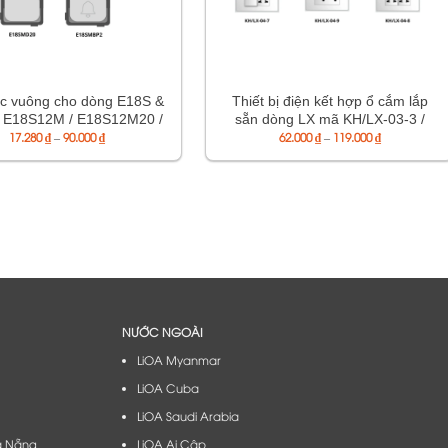
c vuông cho dòng E18S &
Thiết bị điện kết hợp ổ cắm lắp
 E18S12M / E18S12M20 /
sẵn dòng LX mã KH/LX-03-3 /
Khoảng
Khoảng
/ E18SMD20 / E18SMBP2
17.280
₫
–
90.000
₫
KH/LX-04-6 / KH/LX-04-7 / KH/LX-
62.000
₫
–
119.000
₫
giá:
giá:
04-8 / KH/LX-04-9
từ
từ
17.280 ₫
62.000 ₫
đến
đến
90.000 ₫
119.000 ₫
NƯỚC NGOÀI
LiOA Myanmar
LiOA Cuba
LiOA Saudi Arabia
à Nẵng​
LiOA Ai Cập