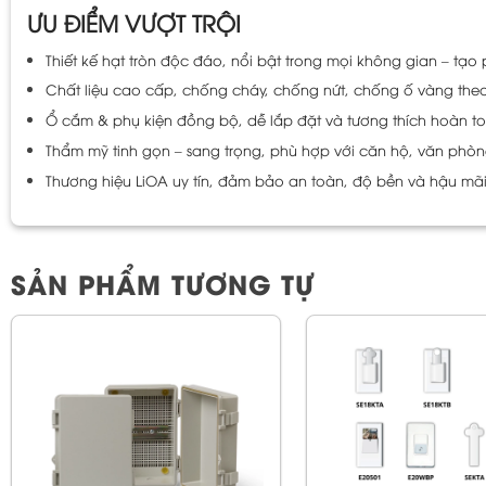
ƯU ĐIỂM VƯỢT TRỘI
Thiết kế hạt tròn độc đáo, nổi bật trong mọi không gian – tạo 
Chất liệu cao cấp, chống cháy, chống nứt, chống ố vàng theo 
Ổ cắm & phụ kiện đồng bộ, dễ lắp đặt và tương thích hoàn toà
Thẩm mỹ tinh gọn – sang trọng, phù hợp với căn hộ, văn phò
Thương hiệu LiOA uy tín, đảm bảo an toàn, độ bền và hậu mãi 
SẢN PHẨM TƯƠNG TỰ