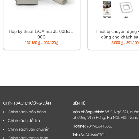
Hộp kỹ thuật LiOA mã JL-00B/JL-
Thiết bị chuyên dụng v
00C
dùng cho khách sạ
Khoảng
137.160
₫
–
204.120
₫
5.000
₫
–
391.10
giá:
từ
137.160 ₫
đến
204.120 ₫
CHÍNH SÁCH/HƯỚNG DẪN
LIÊN HỆ
Chính sách bảo hành
Văn phòng chính:
Số 2, Ngõ 321, đườ
phường Vĩnh Hưng, Hà Nội, Việt Nam.
Chính sách đổi trả
Hotline:
+84.98.644.8886
Chính sách vận chuyển
Tel:
+84.24.36440701
Chính sách thanh toán