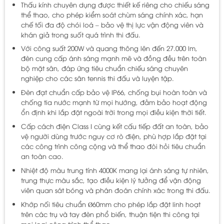
Thấu kính chuyên dụng được thiết kế riêng cho chiếu sáng
thể thao, cho phép kiểm soát chùm sáng chính xác, hạn
chế tối đa độ chói loá – bảo vệ thị lực vận động viên và
khán giả trong suốt quá trình thi đấu.
Với công suất 200W và quang thông lên đến 27.000 lm,
đèn cung cấp ánh sáng mạnh mẽ và đồng đều trên toàn
bộ mặt sân, đáp ứng tiêu chuẩn chiếu sáng chuyên
nghiệp cho các sân tennis thi đấu và luyện tập.
Đèn đạt chuẩn cấp bảo vệ IP66, chống bụi hoàn toàn và
chống tia nước mạnh từ mọi hướng, đảm bảo hoạt động
ổn định khi lắp đặt ngoài trời trong mọi điều kiện thời tiết.
Cấp cách điện Class I cùng kết cấu tiếp đất an toàn, bảo
vệ người dùng trước nguy cơ rò điện, phù hợp lắp đặt tại
các công trình công cộng và thể thao đòi hỏi tiêu chuẩn
an toàn cao.
Nhiệt độ màu trung tính 4000K mang lại ánh sáng tự nhiên,
trung thực màu sắc, tạo điều kiện lý tưởng để vận động
viên quan sát bóng và phán đoán chính xác trong thi đấu.
Khớp nối tiêu chuẩn Ø60mm cho phép lắp đặt linh hoạt
trên các trụ và tay đèn phổ biến, thuận tiện thi công tại
mọi loại công trình thể thao.