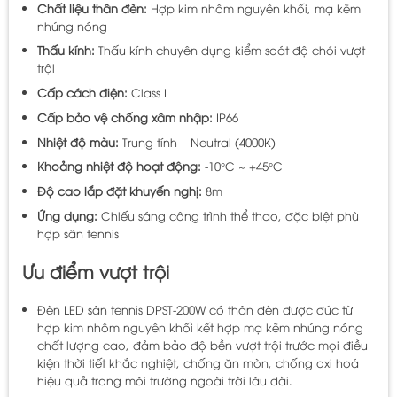
Chất liệu thân đèn:
Hợp kim nhôm nguyên khối, mạ kẽm
nhúng nóng
Thấu kính:
Thấu kính chuyên dụng kiểm soát độ chói vượt
trội
Cấp cách điện:
Class I
Cấp bảo vệ chống xâm nhập:
IP66
Nhiệt độ màu:
Trung tính – Neutral (4000K)
Khoảng nhiệt độ hoạt động:
-10°C ~ +45°C
Độ cao lắp đặt khuyến nghị:
8m
Ứng dụng:
Chiếu sáng công trình thể thao, đặc biệt phù
hợp sân tennis
Ưu điểm vượt trội
Đèn LED sân tennis DPST-200W có thân đèn được đúc từ
hợp kim nhôm nguyên khối kết hợp mạ kẽm nhúng nóng
chất lượng cao, đảm bảo độ bền vượt trội trước mọi điều
kiện thời tiết khắc nghiệt, chống ăn mòn, chống oxi hoá
hiệu quả trong môi trường ngoài trời lâu dài.