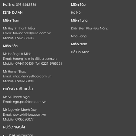
Hotlline:
098.644.8886
Miền Bắc
KÊNH DỰ ÁN
Hà Nội
Miền Nam
Miền Trung
Mr Huỳnh Thanh Triều
Điện Biên Phủ - Đà Nẵng​
Email: trieuht.pda@lioa.com.vn
Nha Trang
Mobile: 0962303503
Miền Nam
Miền Bắc
Hồ Chí Minh
Ms Hoàng Lệ Minh
Email: hoang_le.minh@lioa.com.vn
Mobile: 0944790439 Tel: 0221 3985321
Mr Henry Nhạc
Email: nhac-henry@lioa.com.vn
Mobile: 0904208804
PHÒNG XUẤT KHẨU
Ms Vũ Thanh Nga
Email: nga.pxk@lioa.com.vn
Mr Nguyễn Mạnh Duy
Email: duy.pxk@lioa.com.vn
Mobile: 0936320077
NƯỚC NGOÀI
LiOA Myanmar