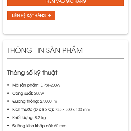
THÊM VÀO GIỎ HÀNG
LIÊN HỆ ĐẶT HÀNG
THÔNG TIN SẢN PHẨM
Thông số kỹ thuật
Mã sản phẩm:
DPST-200W
Công suất:
200W
Quang thông:
27.000 lm
Kích thước (D x R x C):
735 x 300 x 100 mm
Khối lượng:
8,2 kg
Đường kính khớp nối:
60 mm