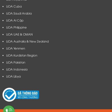
LiOA Cuba
LiOA Saudi Arabia
LiOA Ai Cập
LiOA Philippine
LiOA UAE & OMAN
LiOA Australia & New Zealand
LiOA Yenmen
LiOA Kurdistan Region
LiOA Pakistan
LiOA Indonesia
LiOA Libya