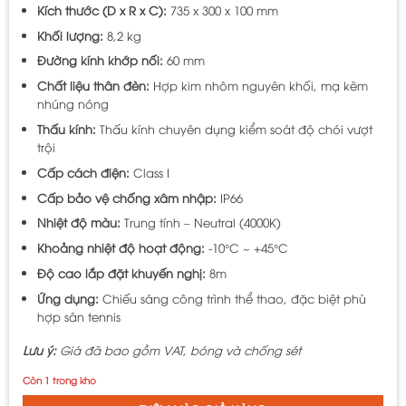
Kích thước (D x R x C):
735 x 300 x 100 mm
Khối lượng:
8,2 kg
Đường kính khớp nối:
60 mm
Chất liệu thân đèn:
Hợp kim nhôm nguyên khối, mạ kẽm
nhúng nóng
Thấu kính:
Thấu kính chuyên dụng kiểm soát độ chói vượt
trội
Cấp cách điện:
Class I
Cấp bảo vệ chống xâm nhập:
IP66
Nhiệt độ màu:
Trung tính – Neutral (4000K)
Khoảng nhiệt độ hoạt động:
-10°C ~ +45°C
Độ cao lắp đặt khuyến nghị:
8m
Ứng dụng:
Chiếu sáng công trình thể thao, đặc biệt phù
hợp sân tennis
Lưu ý:
Giá đã bao gồm VAT, bóng và chống sét
Còn 1 trong kho