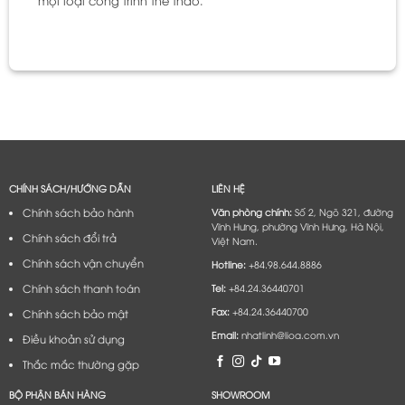
CHÍNH SÁCH/HƯỚNG DẪN
LIÊN HỆ
Chính sách bảo hành
Văn phòng chính:
Số 2, Ngõ 321, đường
Vĩnh Hưng, phường Vĩnh Hưng, Hà Nội,
Chính sách đổi trả
Việt Nam.
Chính sách vận chuyển
Hotline:
+84.98.644.8886
Chính sách thanh toán
Tel:
+84.24.36440701
Fax:
+84.24.36440700
Chính sách bảo mật
Email:
nhatlinh@lioa.com.vn
Điều khoản sử dụng
Thắc mắc thường gặp
BỘ PHẬN BÁN HÀNG
SHOWROOM