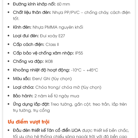
Đường kính khớp nối:
60 mm
Chất liệu thân đèn:
Nhựa PP/PVC – chống cháy, cách điện
tốt.
Kính đèn:
Nhựa PMMA nguyên khối
Loại đui đèn:
Đui xoáy E27
Cấp cách điện:
Class II
Cấp bảo vệ chống xâm nhập:
IP55
Chống va đập:
IK08
Khoảng nhiệt độ hoạt động:
-10°C ~ +45°C
Màu sắc:
Đen/ Ghi (tùy chọn)
Loại chóa:
Chóa trong/ chóa mờ (tùy chọn)
Bảo hành:
2 năm kể từ ngày mua
Ứng dụng lắp đặt:
Treo tường, gắn cột, treo trần, lắp trên
trụ tường, trụ cổng
Ưu điểm vượt trội
Đầu đèn thiết kế Tân cổ điển LiOA
được thiết kế bền chắc,
tối ưu cho hệ thống chiếu sáng ngoài trời với độ bền cao