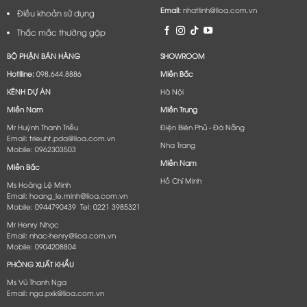
Email:
nhatlinh@lioa.com.vn
Điều khoản sử dụng
Thắc mắc thường gặp
BỘ PHẬN BÁN HÀNG
SHOWROOM
Hotlline:
098.644.8886
Miền Bắc
KÊNH DỰ ÁN
Hà Nội
Miền Nam
Miền Trung
Mr Huỳnh Thanh Triều
Điện Biên Phủ - Đà Nẵng​
Email: trieuht.pda@lioa.com.vn
Nha Trang
Mobile: 0962303503
Miền Nam
Miền Bắc
Hồ Chí Minh
Ms Hoàng Lệ Minh
Email: hoang_le.minh@lioa.com.vn
Mobile: 0944790439 Tel: 0221 3985321
Mr Henry Nhạc
Email: nhac-henry@lioa.com.vn
Mobile: 0904208804
PHÒNG XUẤT KHẨU
Ms Vũ Thanh Nga
Email: nga.pxk@lioa.com.vn