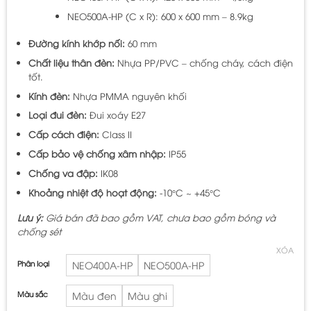
NEO500A-HP (C x R): 600 x 600 mm – 8.9kg
Đường kính khớp nối:
60 mm
Chất liệu thân đèn:
Nhựa PP/PVC – chống cháy, cách điện
tốt.
Kính đèn:
Nhựa PMMA nguyên khối
Loại đui đèn:
Đui xoáy E27
Cấp cách điện:
Class II
Cấp bảo vệ chống xâm nhập:
IP55
Chống va đập:
IK08
Khoảng nhiệt độ hoạt động:
-10°C ~ +45°C
Lưu ý:
Giá bán đã bao gồm VAT, chưa bao gồm bóng và
chống sét
XÓA
Phân loại
NEO400A-HP
NEO500A-HP
Màu sắc
Màu đen
Màu ghi