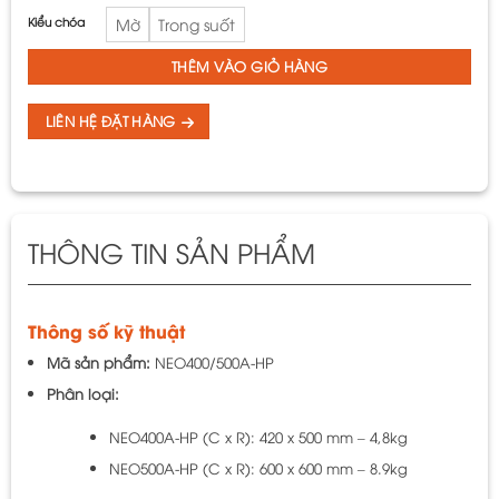
Kiểu chóa
Mờ
Trong suốt
THÊM VÀO GIỎ HÀNG
LIÊN HỆ ĐẶT HÀNG
THÔNG TIN SẢN PHẨM
Thông số kỹ thuật
Mã sản phẩm:
NEO400/500A-HP
Phân loại:
NEO400A-HP (C x R): 420 x 500 mm – 4,8kg
NEO500A-HP (C x R): 600 x 600 mm – 8.9kg