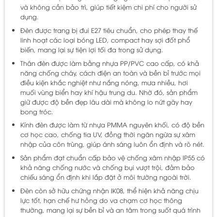
và không cần bảo trì, giúp tiết kiệm chi phí cho người sử
dụng.
Đèn được trang bị đui E27 tiêu chuẩn, cho phép thay thế
linh hoạt các loại bóng LED, compact hay sợi đốt phổ
biến, mang lại sự tiện lợi tối đa trong sử dụng.
Thân đèn được làm bằng nhựa PP/PVC cao cấp, có khả
năng chống cháy, cách điện an toàn và bền bỉ trước mọi
điều kiện khắc nghiệt như nắng nóng, mưa nhiều, hơi
muối vùng biển hay khí hậu trung du. Nhờ đó, sản phẩm
giữ được độ bền đẹp lâu dài mà không lo nứt gãy hay
bong tróc.
Kính đèn được làm từ nhựa PMMA nguyên khối, có độ bền
cơ học cao, chống tia UV, đồng thời ngăn ngừa sự xâm
nhập của côn trùng, giúp ánh sáng luôn ổn định và rõ nét.
Sản phẩm đạt chuẩn cấp bảo vệ chống xâm nhập IP55 có
khả năng chống nước và chống bụi vượt trội, đảm bảo
chiếu sáng ổn định khi lắp đặt ở môi trường ngoài trời.
Đèn còn sở hữu chứng nhận IK08, thể hiện khả năng chịu
lực tốt, hạn chế hư hỏng do va chạm cơ học thông
thường, mang lại sự bền bỉ và an tâm trong suốt quá trình