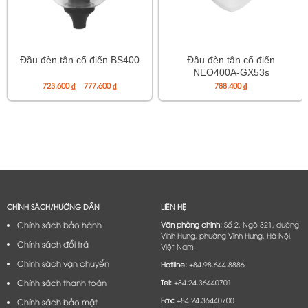
Đầu đèn tân cổ điển
Đầu đèn tân cổ điển BS400
NEO400A-GX53s
Khoảng
723.600
₫
–
777.600
₫
788.400
₫
giá:
từ
723.600 ₫
đến
777.600 ₫
CHÍNH SÁCH/HƯỚNG DẪN
LIÊN HỆ
Chính sách bảo hành
Văn phòng chính:
Số 2, Ngõ 321, đường
Vĩnh Hưng, phường Vĩnh Hưng, Hà Nội,
Chính sách đổi trả
Việt Nam.
Chính sách vận chuyển
Hotline:
+84.98.644.8886
Chính sách thanh toán
Tel:
+84.24.36440701
Fax:
+84.24.36440700
Chính sách bảo mật