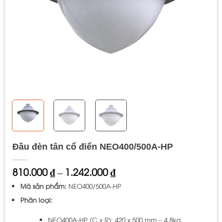
Đầu đèn tân cổ điển NEO400/500A-HP
Khoảng
810.000
₫
–
1.242.000
₫
giá:
Mã sản phẩm:
NEO400/500A-HP
từ
810.000 ₫
Phân loại:
đến
1.242.000 ₫
NEO400A-HP (C x R): 420 x 500 mm – 4,8kg