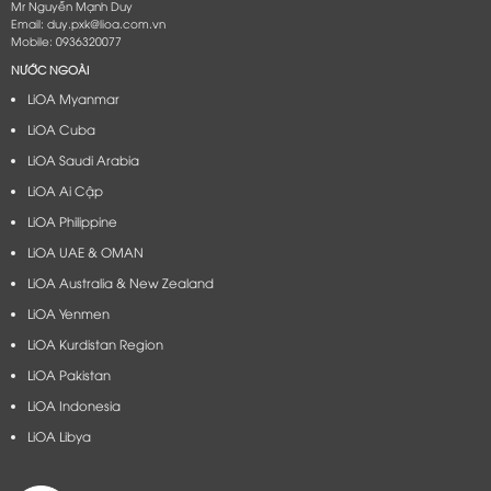
Mr Nguyễn Mạnh Duy
Email: duy.pxk@lioa.com.vn
Mobile: 0936320077
NƯỚC NGOÀI
LiOA Myanmar
LiOA Cuba
LiOA Saudi Arabia
LiOA Ai Cập
LiOA Philippine
LiOA UAE & OMAN
LiOA Australia & New Zealand
LiOA Yenmen
LiOA Kurdistan Region
LiOA Pakistan
LiOA Indonesia
LiOA Libya