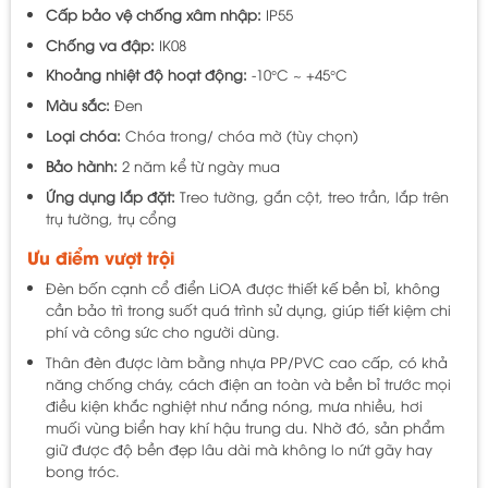
Cấp bảo vệ chống xâm nhập:
IP55
Chống va đập:
IK08
Khoảng nhiệt độ hoạt động:
-10°C ~ +45°C
Màu sắc:
Đen
Loại chóa:
Chóa trong/ chóa mờ (tùy chọn)
Bảo hành:
2 năm kể từ ngày mua
Ứng dụng lắp đặt:
Treo tường, gắn cột, treo trần, lắp trên
trụ tường, trụ cổng
Ưu điểm vượt trội
Đèn bốn cạnh cổ điển LiOA được thiết kế bền bỉ, không
cần bảo trì trong suốt quá trình sử dụng, giúp tiết kiệm chi
phí và công sức cho người dùng.
Thân đèn được làm bằng nhựa PP/PVC cao cấp, có khả
năng chống cháy, cách điện an toàn và bền bỉ trước mọi
điều kiện khắc nghiệt như nắng nóng, mưa nhiều, hơi
muối vùng biển hay khí hậu trung du. Nhờ đó, sản phẩm
giữ được độ bền đẹp lâu dài mà không lo nứt gãy hay
bong tróc.