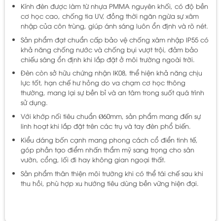
Kính đèn được làm từ nhựa PMMA nguyên khối, có độ bền
cơ học cao, chống tia UV, đồng thời ngăn ngừa sự xâm
nhập của côn trùng, giúp ánh sáng luôn ổn định và rõ nét.
Sản phẩm đạt chuẩn cấp bảo vệ chống xâm nhập IP55 có
khả năng chống nước và chống bụi vượt trội, đảm bảo
chiếu sáng ổn định khi lắp đặt ở môi trường ngoài trời.
Đèn còn sở hữu chứng nhận IK08, thể hiện khả năng chịu
lực tốt, hạn chế hư hỏng do va chạm cơ học thông
thường, mang lại sự bền bỉ và an tâm trong suốt quá trình
sử dụng.
Với khớp nối tiêu chuẩn Ø60mm, sản phẩm mang đến sự
linh hoạt khi lắp đặt trên các trụ và tay đèn phổ biến.
Kiểu dáng bốn cạnh mang phong cách cổ điển tinh tế,
góp phần tạo điểm nhấn thẩm mỹ sang trọng cho sân
vườn, cổng, lối đi hay không gian ngoại thất.
Sản phẩm thân thiện môi trường khi có thể tái chế sau khi
thu hồi, phù hợp xu hướng tiêu dùng bền vững hiện đại.