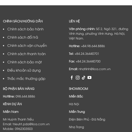
CHÍNH SÁCH/HƯỚNG DẪN
LIÊN HỆ
Chính sách bảo hành
Văn phòng chính:
Số 2, Ngõ 321, đường
Vĩnh Hưng, phường Vĩnh Hưng, Hà Nội,
Chính sách đổi trả
Việt Nam.
Chính sách vận chuyển
Hotline:
+84.98.644.8886
Chính sách thanh toán
Tel:
+84.24.36440701
Fax:
+84.24.36440700
Chính sách bảo mật
Email:
nhatlinh@lioa.com.vn
Điều khoản sử dụng
Thắc mắc thường gặp
BỘ PHẬN BÁN HÀNG
SHOWROOM
Hotlline:
098.644.8886
Miền Bắc
KÊNH DỰ ÁN
Hà Nội
Miền Nam
Miền Trung
Mr Huỳnh Thanh Triều
Điện Biên Phủ - Đà Nẵng​
Email: trieuht.pda@lioa.com.vn
Nha Trang
Mobile: 0962303503