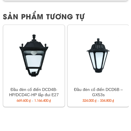
SẢN PHẨM TƯƠNG TỰ
Đầu đèn cổ điển DCD4B-
Đầu đèn cổ điển DCD6B –
HP/DCD4C-HP lắp đui E27
GX53s
Khoảng
Khoảng
669.600
₫
–
1.166.400
₫
324.000
₫
–
334.800
₫
giá:
giá:
từ
từ
669.600 ₫
324.000 ₫
đến
đến
1.166.400 ₫
334.800 ₫