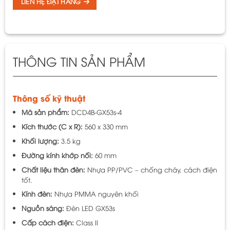
LIÊN HỆ ĐẶT HÀNG
THÔNG TIN SẢN PHẨM
Thông số kỹ thuật
Mã sản phẩm:
DCD4B-GX53s-4
Kích thước (C x R):
560 x 330 mm
Khối lượng:
3.5 kg
Đường kính khớp nối:
60 mm
Chất liệu thân đèn:
Nhựa PP/PVC – chống cháy, cách điện
tốt.
Kính đèn:
Nhựa PMMA nguyên khối
Nguồn sáng:
Đèn LED GX53s
Cấp cách điện:
Class II