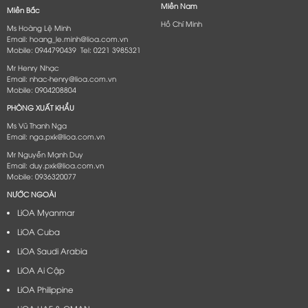
Miền Nam
Miền Bắc
Hồ Chí Minh
Ms Hoàng Lệ Minh
Email: hoang_le.minh@lioa.com.vn
Mobile: 0944790439 Tel: 0221 3985321
Mr Henry Nhạc
Email: nhac-henry@lioa.com.vn
Mobile: 0904208804
PHÒNG XUẤT KHẨU
Ms Vũ Thanh Nga
Email: nga.pxk@lioa.com.vn
Mr Nguyễn Mạnh Duy
Email: duy.pxk@lioa.com.vn
Mobile: 0936320077
NƯỚC NGOÀI
LiOA Myanmar
LiOA Cuba
LiOA Saudi Arabia
LiOA Ai Cập
LiOA Philippine