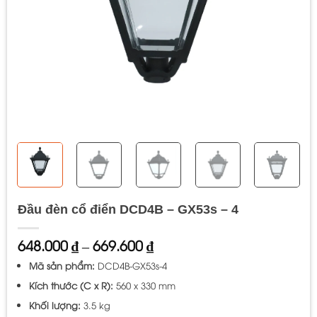
Đầu đèn cổ điển DCD4B – GX53s – 4
Khoảng
648.000
₫
–
669.600
₫
giá:
Mã sản phẩm:
DCD4B-GX53s-4
từ
648.000 ₫
Kích thước (C x R):
560 x 330 mm
đến
Khối lượng:
3.5 kg
669.600 ₫