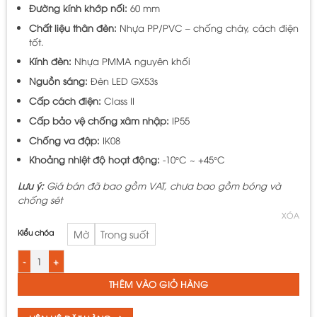
Đường kính khớp nối:
60 mm
Chất liệu thân đèn:
Nhựa PP/PVC – chống cháy, cách điện
tốt.
Kính đèn:
Nhựa PMMA nguyên khối
Nguồn sáng:
Đèn LED GX53s
Cấp cách điện:
Class II
Cấp bảo vệ chống xâm nhập:
IP55
Chống va đập:
IK08
Khoảng nhiệt độ hoạt động:
-10°C ~ +45°C
Lưu ý:
Giá bán đã bao gồm VAT,
chưa bao gồm bóng và
chống sét
XÓA
Kiểu chóa
Mờ
Trong suốt
Đầu đèn cổ điển DCD4B - GX53s - 4 số lượng
THÊM VÀO GIỎ HÀNG