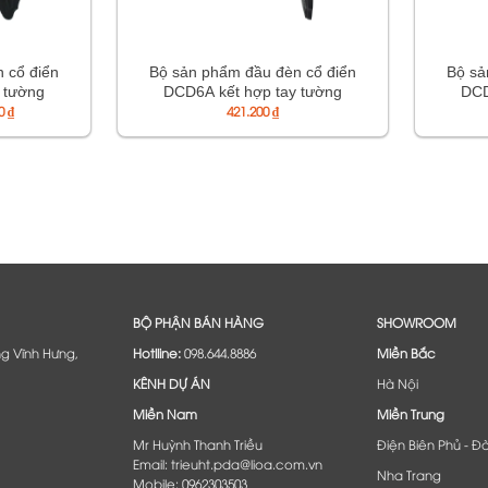
 cổ điển
Bộ sản phẩm đầu đèn cổ điển
Bộ sả
 tường
DCD6A kết hợp tay tường
DCD
Khoảng
00
₫
TTCD1A
421.200
₫
giá:
từ
496.800 ₫
đến
507.600 ₫
BỘ PHẬN BÁN HÀNG
SHOWROOM
ng Vĩnh Hưng,
Hotlline:
098.644.8886
Miền Bắc
KÊNH DỰ ÁN
Hà Nội
Miền Nam
Miền Trung
Mr Huỳnh Thanh Triều
Điện Biên Phủ - Đ
Email: trieuht.pda@lioa.com.vn
Nha Trang
Mobile: 0962303503