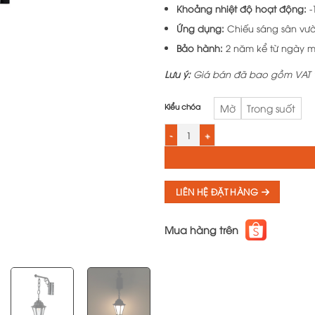
Khoảng nhiệt độ hoạt động:
-
Ứng dụng:
Chiếu sáng sân vườn
Bảo hành:
2 năm kể từ ngày 
Lưu ý:
Giá bán đã bao gồm VAT
Kiểu chóa
Mờ
Trong suốt
Bộ sản phẩm đầu đèn DCD6B kết hợp t
LIÊN HỆ ĐẶT HÀNG
Mua hàng trên