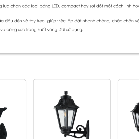
g lựa chọn các loại bóng LED, compact hay sợi đốt một cách linh ho
 đầu đèn và tay treo, giúp việc lắp đặt nhanh chóng, chắc chắn v
 và công sức trong suốt vòng đời sử dụng.