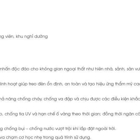
ông viên, khu nghỉ dưỡng
ấn độc đáo cho không gian ngoại thất như hiên nhà, sảnh, sân vườn
0 linh hoạt giúp treo đèn ổn định, an toàn và tạo hiệu ứng thẩm mỹ ca
ả năng chống cháy, chống va đập và chịu được các điều kiện khắc
chống tia UV và hạn chế ố vàng theo thời gian; đồng thời ngăn cô
ống bụi – chống nước vượt trội khi lắp đặt ngoài trời.
 va chạm cơ học nhẹ trong quá trình sử dụng.