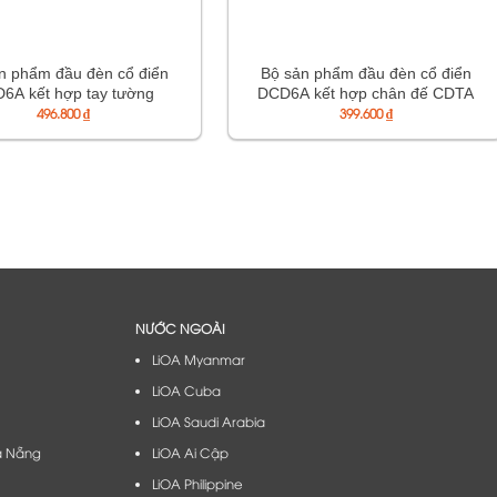
n phẩm đầu đèn cổ điển
Bộ sản phẩm đầu đèn cổ điển
6A kết hợp tay tường
DCD6A kết hợp chân đế CDTA
TTCD2A
496.800
₫
399.600
₫
NƯỚC NGOÀI
LiOA Myanmar
LiOA Cuba
LiOA Saudi Arabia
à Nẵng​
LiOA Ai Cập
LiOA Philippine