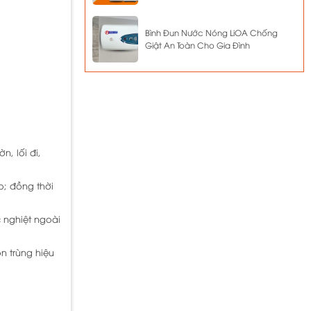
Bình Đun Nước Nóng LiOA Chống
Giật An Toàn Cho Gia Đình
, lối đi,
o; đồng thời
 nghiệt ngoài
n trùng hiệu