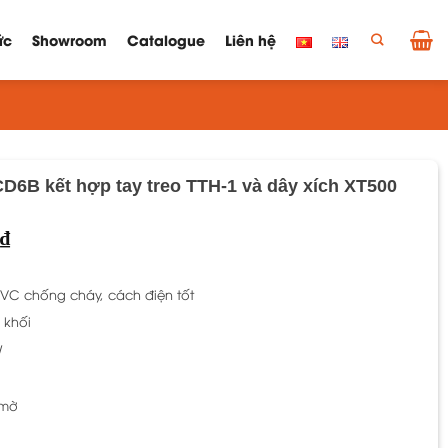
ức
Showroom
Catalogue
Liên hệ
6B kết hợp tay treo TTH-1 và dây xích XT500
Khoảng
₫
giá:
từ
1.555.200 ₫
C chống cháy, cách điện tốt
đến
khối
1.566.000 ₫
W
 mờ