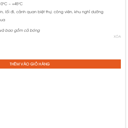
10°C ~ +45°C
, lối đi, cảnh quan biệt thự, công viên, khu nghỉ dưỡng
mua
 và bao gồm cả bóng
XÓA
ay treo TTH-1 và dây xích XT500 số lượng
THÊM VÀO GIỎ HÀNG