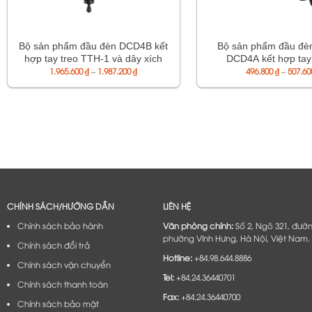
Bộ sản phẩm đầu đèn DCD4B kết
Bộ sản phẩm đầu đèn
hợp tay treo TTH-1 và dây xích
DCD4A kết hợp tay
Khoảng
1.965.600
XT500
₫
–
1.987.200
₫
496.800
TTCD1A
₫
–
507.6
giá:
từ
1.965.600 ₫
đến
1.987.200 ₫
CHÍNH SÁCH/HƯỚNG DẪN
LIÊN HỆ
Chính sách bảo hành
Văn phòng chính:
Số 2, Ngõ 321, đườ
phường Vĩnh Hưng, Hà Nội, Việt Nam.
Chính sách đổi trả
Hotline:
+84.98.644.8886
Chính sách vận chuyển
Tel:
+84.24.36440701
Chính sách thanh toán
Fax:
+84.24.36440700
Chính sách bảo mật