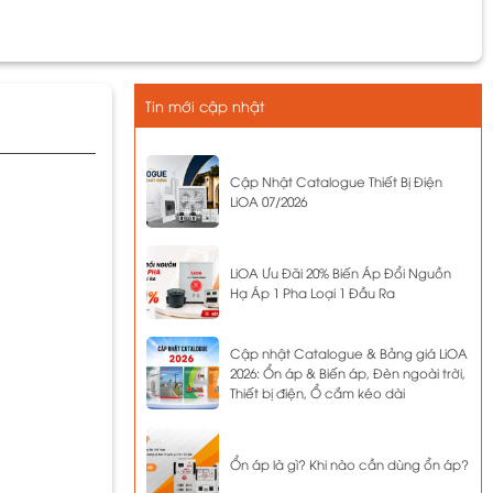
Tin mới cập nhật
Cập Nhật Catalogue Thiết Bị Điện
LiOA 07/2026
LiOA Ưu Đãi 20% Biến Áp Đổi Nguồn
Hạ Áp 1 Pha Loại 1 Đầu Ra
Cập nhật Catalogue & Bảng giá LiOA
2026: Ổn áp & Biến áp, Đèn ngoài trời,
Thiết bị điện, Ổ cắm kéo dài
Ổn áp là gì? Khi nào cần dùng ổn áp?