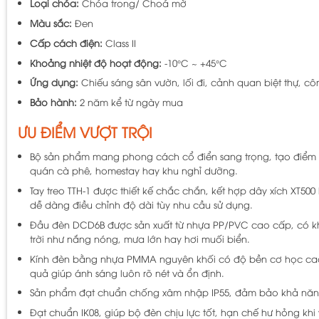
Loại chóa:
Chóa trong/ Choá mờ
Màu sắc:
Đen
Cấp cách điện:
Class II
Khoảng nhiệt độ hoạt động:
-10°C ~ +45°C
Ứng dụng:
Chiếu sáng sân vườn, lối đi, cảnh quan biệt thự, c
Bảo hành:
2 năm kể từ ngày mua
ƯU ĐIỂM VƯỢT TRỘI
Bộ sản phẩm mang phong cách cổ điển sang trọng, tạo điểm nh
quán cà phê, homestay hay khu nghỉ dưỡng.
Tay treo TTH-1 được thiết kế chắc chắn, kết hợp dây xích XT50
dễ dàng điều chỉnh độ dài tùy nhu cầu sử dụng.
Đầu đèn DCD6B được sản xuất từ nhựa PP/PVC cao cấp, có kh
trời như nắng nóng, mưa lớn hay hơi muối biển.
Kính đèn bằng nhựa PMMA nguyên khối có độ bền cơ học cao, 
quả giúp ánh sáng luôn rõ nét và ổn định.
Sản phẩm đạt chuẩn chống xâm nhập IP55, đảm bảo khả năng ch
Đạt chuẩn IK08, giúp bộ đèn chịu lực tốt, hạn chế hư hỏng khi