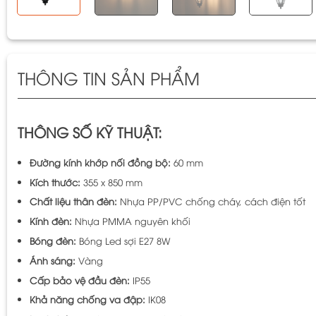
THÔNG TIN SẢN PHẨM
THÔNG SỐ KỸ THUẬT:
Đường kính khớp nối đồng bộ:
60 mm
Kích thước:
355 x 850 mm
Chất liệu thân đèn:
Nhựa PP/PVC chống cháy, cách điện tốt
Kính đèn:
Nhựa PMMA nguyên khối
Bóng đèn:
Bóng Led sợi E27 8W
Ánh sáng:
Vàng
Cấp bảo vệ đầu đèn:
IP55
Khả năng chống va đập:
IK08