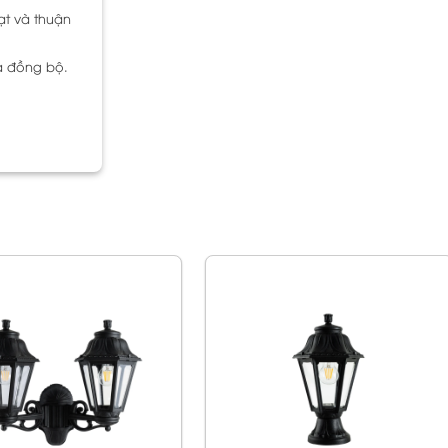
ạt và thuận
à đồng bộ.