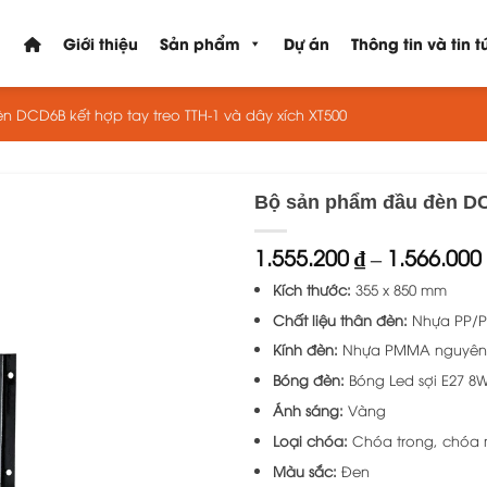
Giới thiệu
Sản phẩm
Dự án
Thông tin và tin t
 DCD6B kết hợp tay treo TTH-1 và dây xích XT500
Bộ sản phẩm đầu đèn DCD
1.555.200
₫
–
1.566.000
Kích thước:
355 x 850 mm
Chất liệu thân đèn:
Nhựa PP/PV
Kính đèn:
Nhựa PMMA nguyên 
Bóng đèn:
Bóng Led sợi E27 8
Ánh sáng:
Vàng
Loại chóa:
Chóa trong, chóa
Màu sắc:
Đen