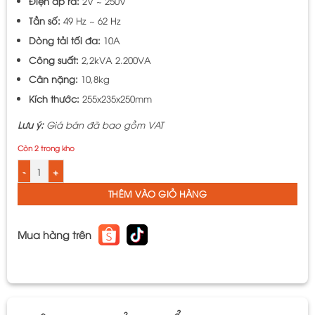
Điện áp ra:
2V ~ 250V
Tần số:
49 Hz ~ 62 Hz
Dòng tải tối đa:
10A
Công suất:
2,2kVA 2.200VA
Cân nặng:
10,8kg
Kích thước:
255x235x250mm
Lưu ý:
Giá bán đã bao gồm VAT
Còn 2 trong kho
Biến Áp Vô Cấp LiOA mã SD-2510 10A 2,2kVA 2200VA. Điện Áp Vào 220V, Đi
THÊM VÀO GIỎ HÀNG
Mua hàng trên