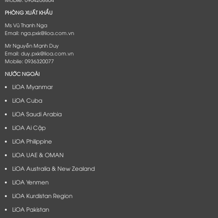
PHÒNG XUẤT KHẨU
Ms Vũ Thanh Nga
Email: nga.pxk@lioa.com.vn
Mr Nguyễn Mạnh Duy
Email: duy.pxk@lioa.com.vn
Mobile: 0936320077
NƯỚC NGOÀI
LiOA Myanmar
LiOA Cuba
LiOA Saudi Arabia
LiOA Ai Cập
LiOA Philippine
LiOA UAE & OMAN
LiOA Australia & New Zealand
LiOA Yenmen
LiOA Kurdistan Region
LiOA Pakistan