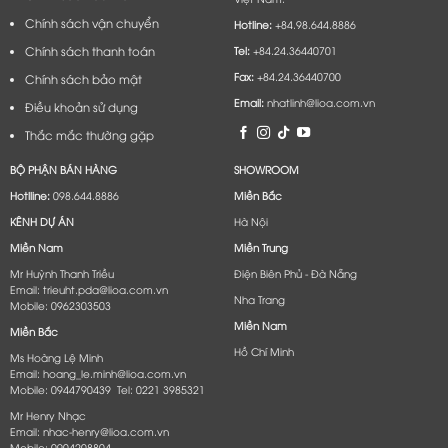
Chính sách vận chuyển
Hotline:
+84.98.644.8886
Chính sách thanh toán
Tel:
+84.24.36440701
Fax:
+84.24.36440700
Chính sách bảo mật
Email:
nhatlinh@lioa.com.vn
Điều khoản sử dụng
Thắc mắc thường gặp
BỘ PHẬN BÁN HÀNG
SHOWROOM
Hotlline:
098.644.8886
Miền Bắc
KÊNH DỰ ÁN
Hà Nội
Miền Nam
Miền Trung
Mr Huỳnh Thanh Triều
Điện Biên Phủ - Đà Nẵng​
Email: trieuht.pda@lioa.com.vn
Nha Trang
Mobile: 0962303503
Miền Nam
Miền Bắc
Hồ Chí Minh
Ms Hoàng Lệ Minh
Email: hoang_le.minh@lioa.com.vn
Mobile: 0944790439 Tel: 0221 3985321
Mr Henry Nhạc
Email: nhac-henry@lioa.com.vn
Mobile: 0904208804