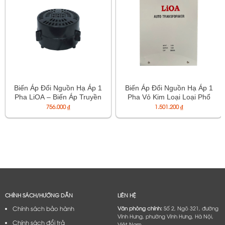
Biến Áp Đổi Nguồn Hạ Áp 1
Biến Áp Đổi Nguồn Hạ Áp 1
Pha LiOA – Biến Áp Truyền
Pha Vỏ Kim Loại Loại Phổ
Thống Loại Phổ Thông –
Thông – Mã DN020K1
756.000
₫
1.501.200
₫
Mã DN012A
CHÍNH SÁCH/HƯỚNG DẪN
LIÊN HỆ
Chính sách bảo hành
Văn phòng chính:
Số 2, Ngõ 321, đường
Vĩnh Hưng, phường Vĩnh Hưng, Hà Nội,
Chính sách đổi trả
Việt Nam.