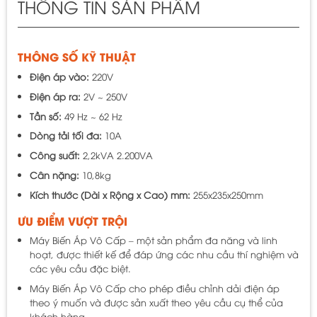
THÔNG TIN SẢN PHẨM
THÔNG SỐ KỸ THUẬT
Điện áp vào:
220V
Điện áp ra:
2V ~ 250V
Tần số:
49 Hz ~ 62 Hz
Dòng tải tối đa:
10A
Công suất:
2,2kVA 2.200VA
Cân nặng:
10,8kg
Kích thước (Dài x Rộng x Cao) mm:
255x235x250mm
ƯU ĐIỂM VƯỢT TRỘI
Máy Biến Áp Vô Cấp – một sản phẩm đa năng và linh
hoạt, được thiết kế để đáp ứng các nhu cầu thí nghiệm và
các yêu cầu đặc biệt.
Máy Biến Áp Vô Cấp cho phép điều chỉnh dải điện áp
theo ý muốn và được sản xuất theo yêu cầu cụ thể của
khách hàng.