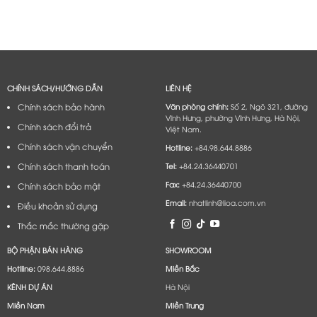
CHÍNH SÁCH/HƯỚNG DẪN
LIÊN HỆ
Chính sách bảo hành
Văn phòng chính:
Số 2, Ngõ 321, đường
Vĩnh Hưng, phường Vĩnh Hưng, Hà Nội,
Chính sách đổi trả
Việt Nam.
Chính sách vận chuyển
Hotline:
+84.98.644.8886
Chính sách thanh toán
Tel:
+84.24.36440701
Fax:
+84.24.36440700
Chính sách bảo mật
Email:
nhatlinh@lioa.com.vn
Điều khoản sử dụng
Thắc mắc thường gặp
BỘ PHẬN BÁN HÀNG
SHOWROOM
Hotlline:
098.644.8886
Miền Bắc
KÊNH DỰ ÁN
Hà Nội
Miền Nam
Miền Trung