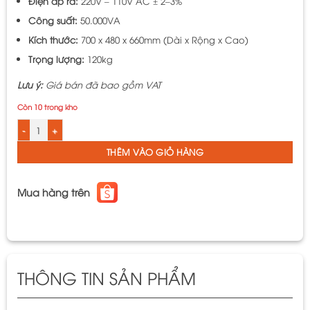
Điện áp ra:
220V – 110V AC ± 2–3%
Công suất:
50.000VA
Kích thước:
700 x 480 x 660mm (Dài x Rộng x Cao)
Trọng lượng:
120kg
Lưu ý:
Giá bán đã bao gồm VAT
Còn 10 trong kho
Ổn Áp LiOA 1 Pha SH-50000II 50kVA 50000VA. Điện Áp Vào 150V÷250V, Điện
THÊM VÀO GIỎ HÀNG
Mua hàng trên
THÔNG TIN SẢN PHẨM