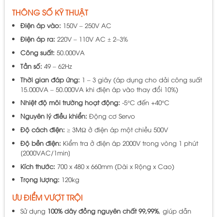
THÔNG SỐ KỸ THUẬT
Điện áp vào:
150V – 250V AC
Điện áp ra:
220V – 110V AC ± 2–3%
Công suất:
50.000VA
Tần số:
49 – 62Hz
Thời gian đáp ứng:
1 – 3 giây
(áp dụng cho dải công suất
15.000VA – 50.000VA khi điện áp vào thay đổi 10%)
Nhiệt độ môi trường hoạt động:
-5°C đến +40°C
Nguyên lý điều khiển:
Động cơ Servo
Độ cách điện:
≥ 3MΩ ở điện áp một chiều 500V
Độ bền điện:
Kiểm tra ở điện áp 2000V trong vòng 1 phút
[2000VAC/1min]
Kích thước:
700 x 480 x 660mm (Dài x Rộng x Cao)
Trọng lượng:
120kg
ƯU ĐIỂM VƯỢT TRỘI
Sử dụng
100% dây đồng nguyên chất 99,99%
, giúp dẫn