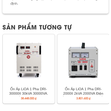
định.
SẢN PHẨM TƯƠNG TỰ
Ổn Áp LiOA 1 Pha DRI-
Ổn Áp LiOA 1 Pha DRI-
30000II 30kVA 30000VA.
2000II 2kVA 2000VA Điện
Điện Áp Vào 90V÷250V,
Áp Vào 90V÷250V, Điện Áp
38.448.000
₫
3.801.600
₫
Điện Áp Ra 220V÷110V
Ra 220V-110V-100V