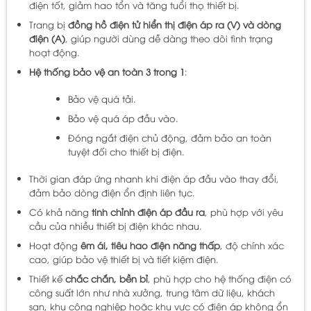
điện tốt, giảm hao tổn và tăng tuổi thọ thiết bị.
Trang bị
đồng hồ điện tử hiển thị điện áp ra (V) và dòng
điện (A)
, giúp người dùng dễ dàng theo dõi tình trạng
hoạt động.
Hệ thống bảo vệ an toàn 3 trong 1
:
Bảo vệ quá tải.
Bảo vệ quá áp đầu vào.
Đóng ngắt điện chủ động, đảm bảo an toàn
tuyệt đối cho thiết bị điện.
Thời gian đáp ứng nhanh khi điện áp đầu vào thay đổi,
đảm bảo dòng điện ổn định liên tục.
Có khả năng
tinh chỉnh điện áp đầu ra
, phù hợp với yêu
cầu của nhiều thiết bị điện khác nhau.
Hoạt động
êm ái, tiêu hao điện năng thấp
, độ chính xác
cao, giúp bảo vệ thiết bị và tiết kiệm điện.
Thiết kế
chắc chắn, bền bỉ
, phù hợp cho hệ thống điện có
công suất lớn như nhà xưởng, trung tâm dữ liệu, khách
sạn, khu công nghiệp hoặc khu vực có điện áp không ổn