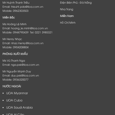
Mr Huỳnh Thanh Triều
Điện Biên Phủ - Đà Nẵng​
Email: trieuht.pda@lioa.com.vn
Nha Trang
Mobile: 0962303503
Miền Nam
Miền Bắc
Hồ Chí Minh
Ms Hoàng Lệ Minh
Email: hoang_le.minh@lioa.com.vn
Mobile: 0944790439 Tel: 0221 3985321
Mr Henry Nhạc
Email: nhac-henry@lioa.com.vn
Mobile: 0904208804
PHÒNG XUẤT KHẨU
Ms Vũ Thanh Nga
Email: nga.pxk@lioa.com.vn
Mr Nguyễn Mạnh Duy
Email: duy.pxk@lioa.com.vn
Mobile: 0936320077
NƯỚC NGOÀI
LiOA Myanmar
LiOA Cuba
LiOA Saudi Arabia
LiOA Ai Cập