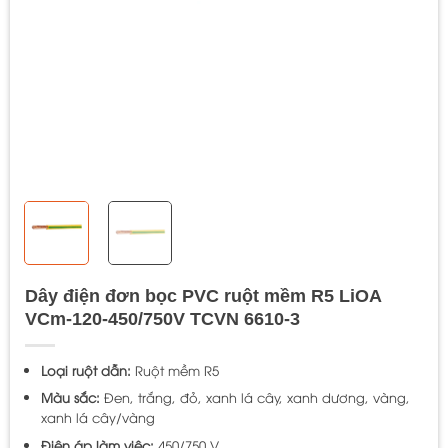
Dây điện đơn bọc PVC ruột mềm R5 LiOA
VCm-120-450/750V TCVN 6610-3
Loại ruột dẫn:
Ruột mềm R5
Màu sắc:
Đen, trắng, đỏ, xanh lá cây, xanh dương, vàng,
xanh lá cây/vàng
Điện áp làm việc:
450/750 V