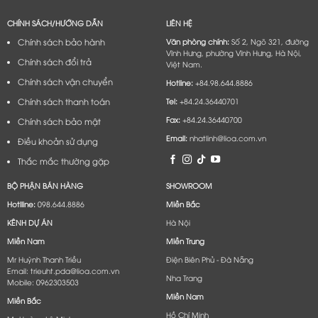
CHÍNH SÁCH/HƯỚNG DẪN
LIÊN HỆ
Chính sách bảo hành
Văn phòng chính:
Số 2, Ngõ 321, đường
Vĩnh Hưng, phường Vĩnh Hưng, Hà Nội,
Chính sách đổi trả
Việt Nam.
Chính sách vận chuyển
Hotline:
+84.98.644.8886
Chính sách thanh toán
Tel:
+84.24.36440701
Fax:
+84.24.36440700
Chính sách bảo mật
Email:
nhatlinh@lioa.com.vn
Điều khoản sử dụng
Thắc mắc thường gặp
BỘ PHẬN BÁN HÀNG
SHOWROOM
Hotlline:
098.644.8886
Miền Bắc
KÊNH DỰ ÁN
Hà Nội
Miền Nam
Miền Trung
Mr Huỳnh Thanh Triều
Điện Biên Phủ - Đà Nẵng​
Email: trieuht.pda@lioa.com.vn
Nha Trang
Mobile: 0962303503
Miền Nam
Miền Bắc
Hồ Chí Minh