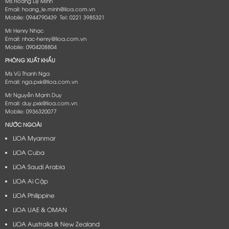
Ms Hoàng Lệ Minh
Email: hoang_le.minh@lioa.com.vn
Mobile: 0944790439 Tel: 0221 3985321
Mr Henry Nhạc
Email: nhac-henry@lioa.com.vn
Mobile: 0904208804
PHÒNG XUẤT KHẨU
Ms Vũ Thanh Nga
Email: nga.pxk@lioa.com.vn
Mr Nguyễn Mạnh Duy
Email: duy.pxk@lioa.com.vn
Mobile: 0936320077
NƯỚC NGOÀI
LiOA Myanmar
LiOA Cuba
LiOA Saudi Arabia
LiOA Ai Cập
LiOA Philippine
LiOA UAE & OMAN
LiOA Australia & New Zealand