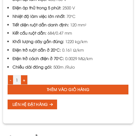
Điện áp thử trong 5 phút:
2500 V
Nhiệt độ làm việc lớn nhất:
70°C
Tiết diện ruột dẫn danh định:
120 mm²
Kết cấu ruột dẫn:
684/0.47 mm
Khối lượng dây gần đúng:
1220 kg/km
Điện trở ruột dẫn ở 20°C:
0.161 Ω/km
Điện trở cách điện ở 70°C:
0.0029 MΩ/km
Chiều dài đóng gói:
500m /Rulo
Dây điện đơn bọc PVC ruột mềm R5 LiOA VCm-120-450/750V TCVN 6610-3 s
THÊM VÀO GIỎ HÀNG
LIÊN HỆ ĐẶT HÀNG