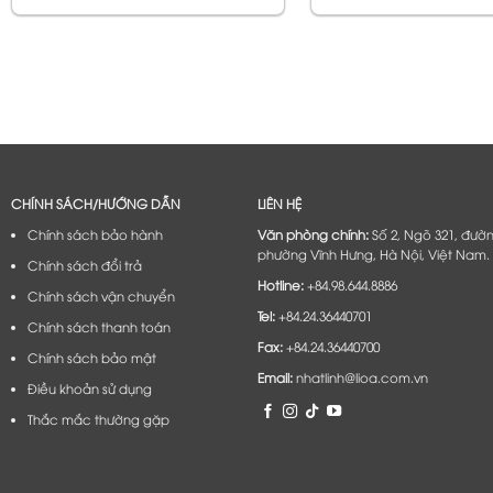
CHÍNH SÁCH/HƯỚNG DẪN
LIÊN HỆ
Chính sách bảo hành
Văn phòng chính:
Số 2, Ngõ 321, đườ
phường Vĩnh Hưng, Hà Nội, Việt Nam.
Chính sách đổi trả
Hotline:
+84.98.644.8886
Chính sách vận chuyển
Tel:
+84.24.36440701
Chính sách thanh toán
Fax:
+84.24.36440700
Chính sách bảo mật
Email:
nhatlinh@lioa.com.vn
Điều khoản sử dụng
Thắc mắc thường gặp