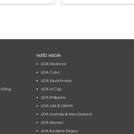
NƯỚC NGOÀI
LiOA Myanmar
LiOA Cuba
LiOA Saudi Arabia
à Nẵng​
LiOA Ai Cập
LiOA Philippine
LiOA UAE & OMAN
LiOA Australia & New Zealand
LiOA Yenmen
LiOA Kurdistan Region