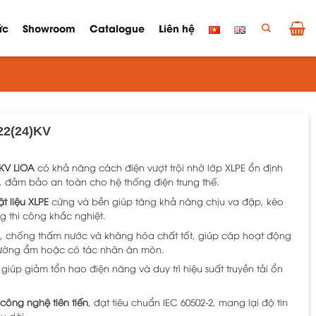
ức
Showroom
Catalogue
Liên hệ
/22(24)KV
)KV LiOA
có khả năng cách điện vượt trội nhờ lớp XLPE ổn định
t, đảm bảo an toàn cho hệ thống điện trung thế.
t liệu XLPE
cứng và bền giúp tăng khả năng chịu va đập, kéo
g thi công khắc nghiệt.
 chống thấm nước và kháng hóa chất tốt, giúp cáp hoạt động
trường ẩm hoặc có tác nhân ăn mòn.
, giúp giảm tổn hao điện năng và duy trì hiệu suất truyền tải ổn
công nghệ tiên tiến
, đạt tiêu chuẩn IEC 60502-2, mang lại độ tin