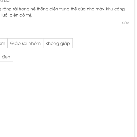
u dài.
rộng rãi trong hệ thống điện trung thế của nhà máy, khu công
ưới điện đô thị.
XÓA
hôm
Giáp sợi nhôm
Không giáp
 đen