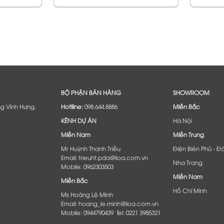
BỘ PHẬN BÁN HÀNG
SHOWROOM
ng Vĩnh Hưng,
Hotlline:
098.644.8886
Miền Bắc
KÊNH DỰ ÁN
Hà Nội
Miền Nam
Miền Trung
Mr Huỳnh Thanh Triều
Điện Biên Phủ - Đ
Email: trieuht.pda@lioa.com.vn
Nha Trang
Mobile: 0962303503
Miền Nam
Miền Bắc
Hồ Chí Minh
Ms Hoàng Lệ Minh
Email: hoang_le.minh@lioa.com.vn
Mobile: 0944790439 Tel: 0221 3985321