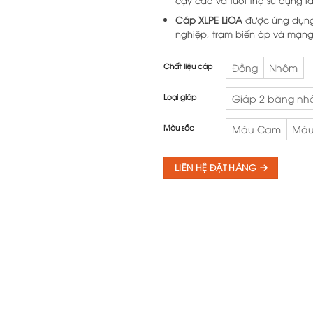
cậy cao và tuổi thọ sử dụng lâ
Cáp XLPE LiOA
được ứng dụng 
nghiệp, trạm biến áp và mạng l
Chất liệu cáp
Đồng
Nhôm
Loại giáp
Giáp 2 băng n
Màu sắc
Màu Cam
Màu
LIÊN HỆ ĐẶT HÀNG