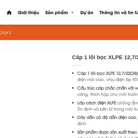
Giới thiệu
Sản phẩm
Dự án
Thông tin và tin t
(24)KV
Cáp 1 lõi bọc XLPE 12,7
Cáp 1 lõi bọc XLPE 12,7/22(24
điện môi cao, chịu điện áp tố
Cấu trúc cáp chắc chắn với vậ
căng, thích hợp cho môi trườn
Lớp cách điện XLPE
chống ẩm,
ổn định và bền bỉ trong môi 
Dây dẫn có độ dẫn điện cao
định.
Sản phẩm được sản xuất theo 