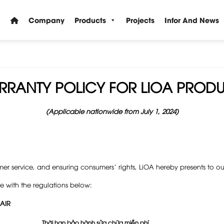
Company
Products
Projects
Infor And News
RANTY POLICY FOR LIOA PROD
(Applicable nationwide from July 1, 2024)
er service, and ensuring consumers’ rights, LiOA hereby presents to ou
 with the regulations below:
AIR
Thời hạn bảo hành sửa chữa miễn phí