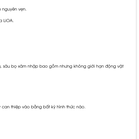
n nguyên vẹn.
a LiOA.
ng, sâu bọ xâm nhập bao gồm nhưng không giới hạn động vật
can thiệp vào bằng bất kỳ hình thức nào.