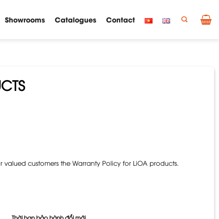
Showrooms
Catalogues
Contact
UCTS
r valued customers the Warranty Policy for LiOA products.
Thời hạn bảo hành đổi mới