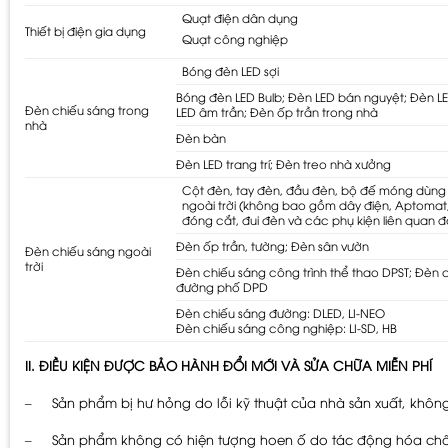
Quạt điện dân dụng
Thiết bị điện gia dụng
Quạt công nghiệp
Bóng đèn LED sợi
Bóng đèn LED Bulb; Đèn LED bán nguyệt; Đèn L
Đèn chiếu sáng trong
LED âm trần; Đèn ốp trần trong nhà
nhà
Đèn bàn
Đèn LED trang trí; Đèn treo nhà xưởng
Cột đèn, tay đèn, đầu đèn, bộ đế móng dùng
ngoài trời (không bao gồm dây điện, Aptomat
đóng cắt, đui đèn và các phụ kiện liên quan đ
Đèn ốp trần, tường; Đèn sân vườn
Đèn chiếu sáng ngoài
trời
Đèn chiếu sáng công trình thể thao DPST; Đèn 
đường phố DPD
Đèn chiếu sáng đường: DLED, LI-NEO
Đèn chiếu sáng công nghiệp: LI-SD, HB
II. ĐIỀU KIỆN ĐƯỢC BẢO HÀNH ĐỔI MỚI VÀ SỬA CHỮA MIỄN PHÍ
– Sản phẩm bị hư hỏng do lỗi kỹ thuật của nhà sản xuất, không
– Sản phẩm không có hiện tượng hoen ố do tác động hóa chấ