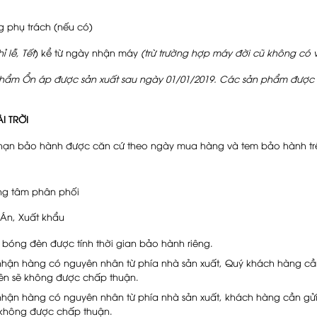
 trách (nếu có)
ỉ lễ, Tết
) kể từ ngày nhận máy
(trừ trường hợp máy đời cũ không có v
ẩm Ổn áp được sản xuất sau ngày 01/01/2019. Các sản phẩm được sả
I TRỜI
i hạn bảo hành được căn cứ theo ngày mua hàng và tem bảo hành tr
ng tâm phân phối
Án, Xuất khẩu
óng đèn được tính thời gian bảo hành riêng.
 nhận hàng có nguyên nhân từ phía nhà sản xuất, Quý khách hàng cần
trên sẽ không được chấp thuận.
 nhận hàng có nguyên nhân từ phía nhà sản xuất, khách hàng cần gửi
ẽ không được chấp thuận.