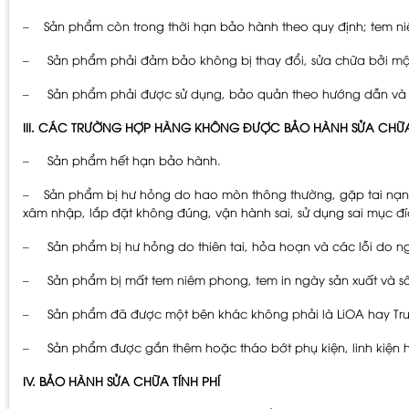
– Sản phẩm còn trong thời hạn bảo hành theo quy định; tem ni
– Sản phẩm phải đảm bảo không bị thay đổi, sửa chữa bởi một
– Sản phẩm phải được sử dụng, bảo quản theo hướng dẫn và q
III. CÁC TRƯỜNG HỢP HÀNG KHÔNG ĐƯỢC BẢO HÀNH SỬA CHỮA
– Sản phẩm hết hạn bảo hành.
– Sản phẩm bị hư hỏng do hao mòn thông thường, gặp tai nạn, 
xâm nhập, lắp đặt không đúng, vận hành sai, sử dụng sai mục đíc
– Sản phẩm bị hư hỏng do thiên tai, hỏa hoạn và các lỗi do n
– Sản phẩm bị mất tem niêm phong, tem in ngày sản xuất và số 
– Sản phẩm đã được một bên khác không phải là LiOA hay Trung
– Sản phẩm được gắn thêm hoặc tháo bớt phụ kiện, linh kiện ha
IV.
BẢO HÀNH SỬA CHỮA TÍNH PHÍ