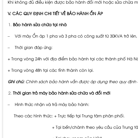
Khi không đủ điều kiện được bảo hành đổi mới hoặc sửa chữa mi
V. CÁC QUY ĐỊNH CHI TIẾT VỀ BẢO HÀNH ỔN ÁP
Bảo hành sửa chữa tại nhà
– Với máy Ổn áp 1 pha và 3 pha có công suất từ 30KVA trở lên,
– Thời gian đáp ứng:
+ Trong vòng 24h với địa điểm bảo hành tại các thành phố Hà N
+ Trong vòng 48h tại các tỉnh thành còn lại.
Ghi chú:
Chính sách bảo hành vẫn được áp dụng theo quy định 
Thời gian trả máy bảo hành sửa chữa và đổi mới
– Hình thức nhận và trả máy bảo hành:
Theo các hình thức: + Trực tiếp tại Trung tâm phân phối.
+ Tại bến/chành theo yêu cầu của Trung tâm 