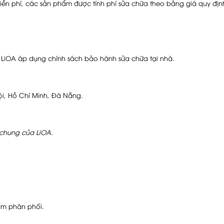
ễn phí, các sản phẩm được tính phí sửa chữa theo bảng giá quy đị
 LiOA áp dụng chính sách bảo hành sửa chữa tại nhà.
ội, Hồ Chí Minh, Đà Nẵng.
chung của LiOA.
phân phối.