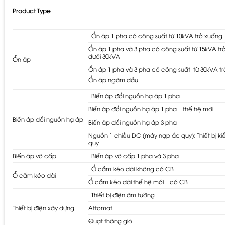
Product Type
Ổn áp 1 pha có công suất từ 10kVA trở xuống
Ổn áp 1 pha và 3 pha có công suất từ 15kVA tr
dưới 30kVA
Ổn áp
Ổn áp 1 pha và 3 pha có công suất từ 30kVA trở
Ổn áp ngâm dầu
Biến áp đổi nguồn hạ áp 1 pha
Biến áp đổi nguồn hạ áp 1 pha – thế hệ mới
Biến áp đổi nguồn hạ áp
Biến áp đổi nguồn hạ áp 3 pha
Nguồn 1 chiều DC (máy nạp ắc quy); Thiết bị ki
quy
Biến áp vô cấp
Biến áp vô cấp 1 pha và 3 pha
Ổ cắm kéo dài không có CB
Ổ cắm kéo dài
Ổ cắm kéo dài thế hệ mới – có CB
Thiết bị điện âm tường
Thiết bị điện xây dựng
Attomat
Quạt thông gió