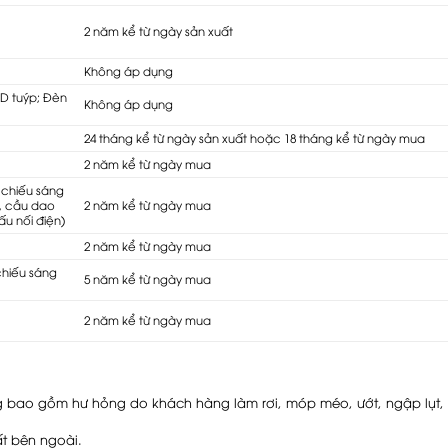
2 năm kể từ ngày sản xuất
Không áp dụng
ED tuýp; Đèn
Không áp dụng
24 tháng kể từ ngày sản xuất hoặc 18 tháng kể từ ngày mua
2 năm kể từ ngày mua
 chiếu sáng
, cầu dao
2 năm kể từ ngày mua
ấu nối điện)
2 năm kể từ ngày mua
chiếu sáng
5 năm kể từ ngày mua
2 năm kể từ ngày mua
 bao gồm hư hỏng do khách hàng làm rơi, móp méo, ướt, ngập lụt, t
t bên ngoài.