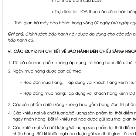
+ Tại showroom của LiOA
+ Trực tiếp tại LiOA theo các kênh bán hàng phụ
– Thời gian trả máy bảo hành: trong vòng 07 ngày (
trừ ngày ngh
Ghi chú:
Chính sách bảo hành này được áp dụng cho các sản ph
hảo hành cũ.
VI. CÁC QUY ĐỊNH CHI TIẾT VỀ BẢO HÀNH ĐÈN CHIẾU SÁNG NGOÀ
Tất cả các sản phẩm không áp dụng trả hàng hoàn tiền, thờ
Ngày mua hàng được căn cứ theo:
+ Hoá đơn mua hàng: áp dụng với khách hàng kênh Tru
+ Hợp đồng mua hàng: áp dụng với khách hàng kênh Dự 
Các sản phẩm chiếu sáng không bao gồm bóng đèn thì phần b
Các khiếu nại về chất lượng/số lượng sản phẩm tại thời điểm
ngày nhận hàng. Bất kì khiếu nại nào được gửi sau thời gian 
Các khiếu nại về chất lượng/số lượng sản phẩm tại thời điểm
nhận hàng. Bất kì khiếu nại nào được gửi sau thời gian trên s