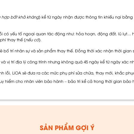
g hợp bất khả kháng
) kể từ ngày nhận được thông tin khiếu nại bằng 
 có yếu tố ngoại quan tác động như: hỏa hoạn, động đất, lũ lụt… h
phí thay thế (
nếu có
).
ẽ bố trí nhân sự và sản phẩm thay thế. Đồng thời xác nhận thời gian
và vị trí địa lý công trình nhưng không quá 45 ngày kể từ ngày xác n
inh lỗi, LiOA sẽ đưa ra các mức phụ phí sửa chữa, thay mới, khắc phục
y hiểm cho nhân viên bảo hành – bảo trì kể cả trong thời gian bảo
SẢN PHẨM GỢI Ý