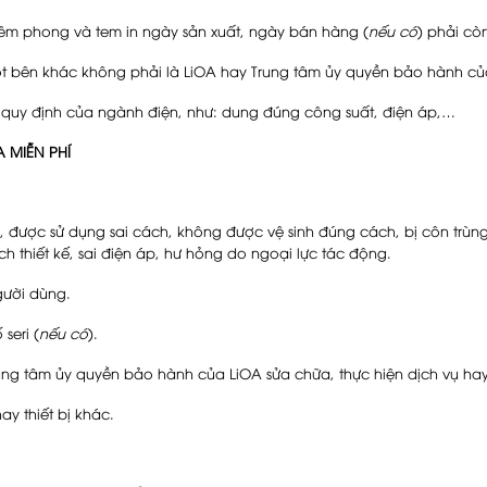
êm phong và tem in ngày sản xuất, ngày bán hàng (
nếu có
) phải cò
 bên khác không phải là LiOA hay Trung tâm ủy quyền bảo hành củ
uy định của ngành điện, như: dung đúng công suất, điện áp,…
 MIỄN PHÍ
được sử dụng sai cách, không được vệ sinh đúng cách, bị côn trù
h thiết kế, sai điện áp, hư hỏng do ngoại lực tác động.
gười dùng.
seri (
nếu có
).
 tâm ủy quyền bảo hành của LiOA sửa chữa, thực hiện dịch vụ hay 
y thiết bị khác.