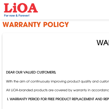
Skip
to
content
WARRANTY POLICY
WAR
DEAR OUR VALUED CUSTOMERS,
With the aim of continuously improving product quality and custom
All LiOA-branded products are covered by warranty in accordance
I. WARRANTY PERIOD FOR FREE PRODUCT REPLACEMENT AND REP