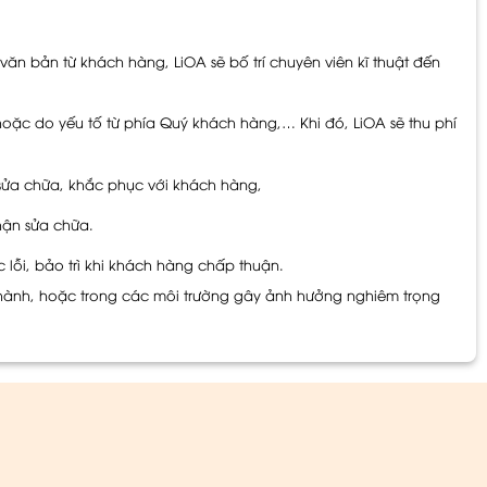
văn bản từ khách hàng, LiOA sẽ bố trí chuyên viên kĩ thuật đến
oặc do yếu tố từ phía Quý khách hàng,… Khi đó, LiOA sẽ thu phí
 sửa chữa, khắc phục với khách hàng,
hận sửa chữa.
 lỗi, bảo trì khi khách hàng chấp thuận.
 hành, hoặc trong các môi trường gây ảnh hưởng nghiêm trọng